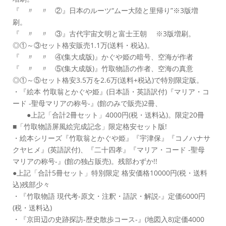
『 〃 〃 ②』日本のルーツ“ムー大陸と里帰り”※3版増
刷。
『 〃 〃 ③』古代宇宙文明と富士王朝 ※3版増刷。
◎①～③セット格安販売1.1万(送料・税込)。
『 〃 〃 ④(集大成版)』かぐや姫の暗号、空海が作者
『 〃 〃 ⑤(集大成版)』竹取物語の作者、空海の真意
◎①～⑤セット格安3.5万を2.6万(送料+税込)で特別限定版。
・『絵本 竹取翁とかぐや姫』(日本語・英語訳付)『マリア・コ
ード -聖母マリアの称号-』(館のみで販売)2冊、
●上記「合計2冊セット」4000円(税・送料込)。限定20冊
■「竹取物語屏風絵完成記念」限定格安セット版!
・絵本シリーズ『竹取翁とかぐや姫』『宇津保』『コノハナサ
クヤヒメ』(英語訳付)、『二十四孝』『マリア・コード -聖母
マリアの称号-』(館の独占販売)。残部わずか!!
●上記「合計5冊セット」特別限定 格安価格10000円(税・送料
込)残部少々
・『竹取物語 現代考-原文・注釈・語訳・解説-』定価6000円
(税・送料込)
・『京田辺の史跡探訪-歴史散歩コース-』(地図入8)定価4000