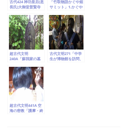
古代424 神功皇后(息
「竹取物語かぐや姫
長氏)大御堂普賢寺
サミット」1.かぐや
(息長山)継体天皇筒
姫ゆかり地の名所め
城宮 かぐや姫 竹
ぐり!! (竹取翁博物
取翁博物館
館) 2014.2.1～2.2
超古代文明
古代文明271「中学
240A「蘇我家の墓
生が博物館を訪問、
(稲目・蝦夷・入
作者は世界の聖人で
鹿・馬子らの墓)、
空海、世界一の地域
甘樫丘の麓、神奈川
史に貢献した個人博
県藤沢 」竹取翁博物
物館」竹取翁博物館
館（国際かぐや姫学
（国際かぐや姫学
会）2016.7.22
会）2016.7.26
超古代文明441A 空
海の密教「護摩・終
い弘法、物部・阿斗
氏」真言はバラモン
教のマントラ(竹取