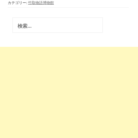
翁博物館・国際かぐ
カテゴリー:
竹取物語博物館
や姫学会)2017.4.21
検
索
: