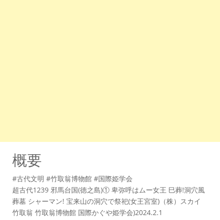
概要
#古代文明 #竹取翁博物館 #国際姫学会
超古代1239 邪馬台国(徳之島)① 卑弥呼はムー女王 巳葬!洞穴風
葬墓 シャーマン! 宝来山の洞穴で祭祀(女王宮室)（株）スカイ
竹取翁 竹取翁博物館 国際かぐや姫学会)2024.2.1