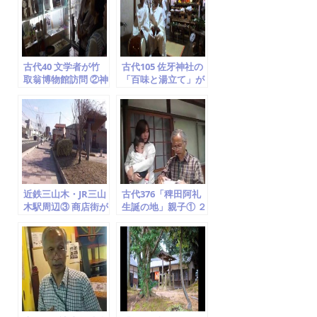
o
o
k
古代40 文学者が竹
古代105 佐牙神社の
取翁博物館訪問 ②神
「百味と湯立て」が
仙思想、鏡、大住隼
厳かに開催 ② (京田
人、月読神社と月読
辺市の無形民俗文化
命
財)
近鉄三山木・JR三山
古代376「稗田阿礼
木駅周辺③ 商店街が
生誕の地」親子① ２
沢山出来て同志社大
度目の訪問「子供を
学の学生の街となっ
授かった」 (竹取翁
た
博物館)2014.5.8