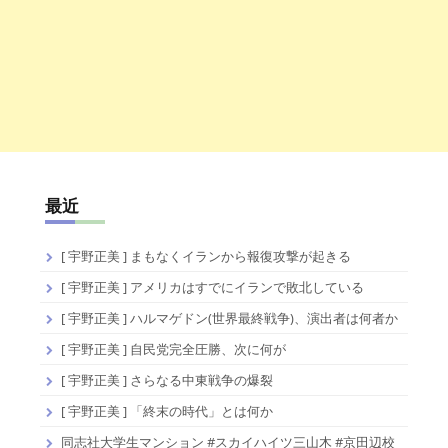
最近
[ 宇野正美 ] まもなくイランから報復攻撃が起きる
[ 宇野正美 ] アメリカはすでにイランで敗北している
[ 宇野正美 ] ハルマゲドン(世界最終戦争)、演出者は何者か
[ 宇野正美 ] 自民党完全圧勝、次に何が
[ 宇野正美 ] さらなる中東戦争の爆裂
[ 宇野正美 ] 「終末の時代」とは何か
同志社大学生マンション #スカイハイツ三山木 #京田辺校