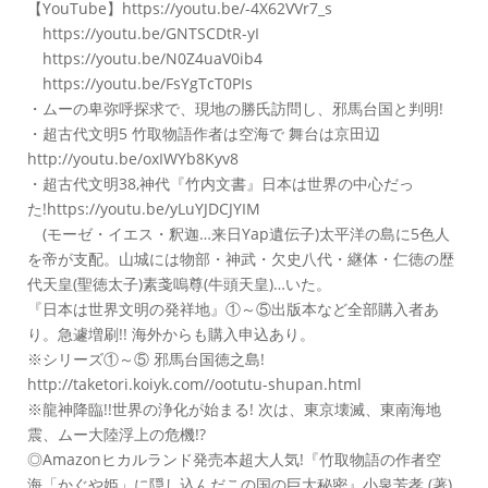
【YouTube】https://youtu.be/-4X62VVr7_s
https://youtu.be/GNTSCDtR-yI
https://youtu.be/N0Z4uaV0ib4
https://youtu.be/FsYgTcT0PIs
・ムーの卑弥呼探求で、現地の勝氏訪問し、邪馬台国と判明!
・超古代文明5 竹取物語作者は空海で 舞台は京田辺
http://youtu.be/oxIWYb8Kyv8
・超古代文明38,神代『竹内文書』日本は世界の中心だっ
た!https://youtu.be/yLuYJDCJYIM
(モーゼ・イエス・釈迦…来日Yap遺伝子)太平洋の島に5色人
を帝が支配。山城には物部・神武・欠史八代・継体・仁徳の歴
代天皇(聖徳太子)素戔嗚尊(牛頭天皇)…いた。
『日本は世界文明の発祥地』①～⑤出版本など全部購入者あ
り。急遽増刷!! 海外からも購入申込あり。
※シリーズ①～⑤ 邪馬台国徳之島!
http://taketori.koiyk.com//ootutu-shupan.html
※龍神降臨!!世界の浄化が始まる! 次は、東京壊滅、東南海地
震、ムー大陸浮上の危機!?
◎Amazonヒカルランド発売本超大人気!『竹取物語の作者空
海「かぐや姫」に隠し込んだこの国の巨大秘密』小泉芳孝 (著)