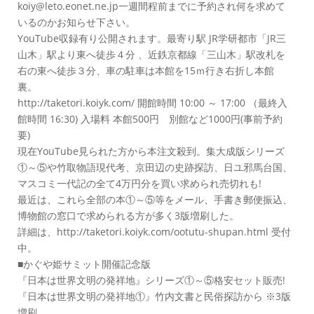
koiy@leto.eonet.ne.jp一週間程前までに予約され何を求めて
いるのかお知らせ下さい。
YouTube収録有り公開されます。最寄り駅 JR学研都市「JR三
山木」駅より東へ徒歩４分 、近鉄京都線「三山木」駅改札を
右の東へ徒歩３分、車の駐車は本館を15ｍ行き右折し本館
裏。
http://taketori.koiyk.com/ 開館時間 10:00 ～ 17:00 （最終入
館時間 16:30) 入場料 本館500円 別館など1000円(事前予約
要)
現在YouTube見られた方から本注文殺到。集大成版シリーズ
①～⑤や竹取物語現代考、京田辺の史跡探訪、日ユ邪馬台国、
マスコミ一代記の全て4万円分を買い求められ売切れも!
最近は、これら全部の本①～⑤等をメール、手書き郵便振込、
博物館の窓口で求められる方が多く3版増刷した。
詳細は、http://taketori.koiyk.com/ootutu-shupan.html 受付
中。
■かぐや姫サミット開催記念版
『日本は世界文明の発祥地』シリーズ①～⑤格安セット販売!
『日本は世界文明の発祥地①』竹内文書と民俗探訪から ※3版
増刷。