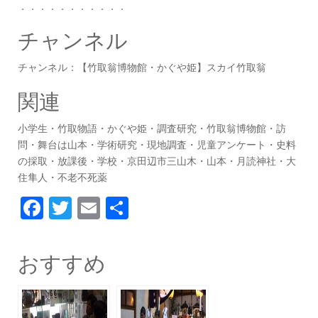
．．．．．．．．．．．
チャンネル
チャンネル：【竹取翁博物館・かぐや姫】スカイ竹取翁
関連
小学生・竹取物語・かぐや姫・調査研究・竹取翁博物館・訪
問・舞台は山本・学術研究・現地調査・児童アンケート・史料
の採取・放課後・学校・京田辺市三山木・山本・月読神社・大
住隼人・不老不死薬
F
T
E
共
a
w
m
有
c
itt
ai
おすすめ
e
er
l
b