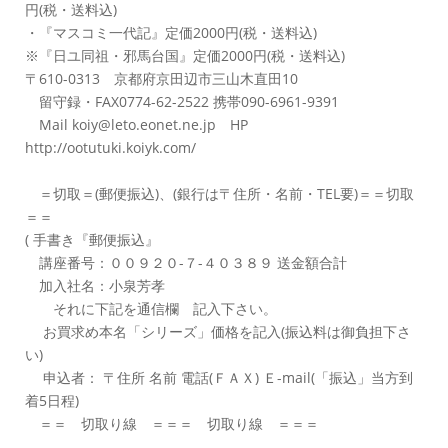
円(税・送料込)
・『マスコミ一代記』定価2000円(税・送料込)
※『日ユ同祖・邪馬台国』定価2000円(税・送料込)
〒610-0313 京都府京田辺市三山木直田10
留守録・FAX0774-62-2522 携帯090-6961-9391
Mail koiy@leto.eonet.ne.jp HP
http://ootutuki.koiyk.com/
＝切取＝(郵便振込)、(銀行は〒住所・名前・TEL要)＝＝切取
＝＝
( 手書き『郵便振込』
講座番号：００９２０-７-４０３８９ 送金額合計
加入社名：小泉芳孝
それに下記を通信欄 記入下さい。
お買求め本名「シリーズ」価格を記入(振込料は御負担下さ
い)
申込者： 〒住所 名前 電話(ＦＡＸ) Ｅ-mail(「振込」当方到
着5日程)
＝＝ 切取り線 ＝＝＝ 切取り線 ＝＝＝