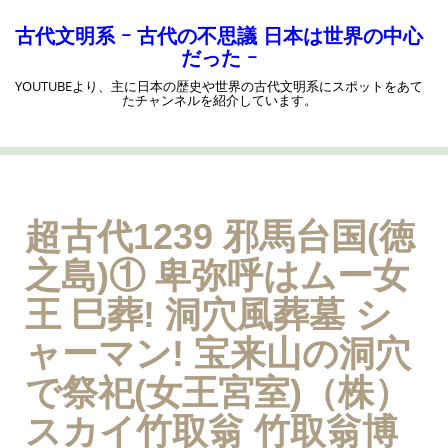
コ
ン
古代文明系 ｰ 古代の不思議 日本は世界の中心
テ
だった ｰ
ン
YOUTUBEより、主に日本の歴史や世界の古代文明系にスポットをあて
ツ
たチャンネルを紹介しています。
へ
ス
キ
ッ
プ
超古代1239 邪馬台国(徳
之島)① 卑弥呼はムー女
王 巳葬! 洞穴風葬墓 シ
ャーマン! 宝来山の洞穴
で祭祀(女王宮室)（株）
スカイ竹取翁 竹取翁博