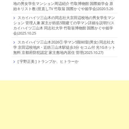
地の男女学生マンション周辺紹介 竹取博物館 国際姫学会 原
始キリスト教 (世直しTV 竹取翁 国際かぐや姫学会)2020.5.26
スカイハイツ三山木の同志社大京田辺校地の男女学生マン
ション 管理人兼 家主が鉄筋5階建ての学マン詳細を説明!! (ス
カイハイツ三山木 同志社大学 竹取翁博物館 国際かぐや姫学
会)2025.10.25
スカイハイツ三山木2026① 学マン5階80室(男女) 同志社大
学 京田辺校地JR・近鉄三山木駅徒歩3分 セコム付 光1Gネット
無料 京都府防犯認定 家主敷地内居住 管理(2025.10.27)
[ 宇野正美 ] トランプか、ヒトラーか