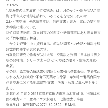
￥1,925
1.空海作の世界最古『竹取物語』は、月のかぐや姫 宇宙人? 空
海は宇宙人が地球を訪れていることをなぜ知ったのか
2.レビ族空海「先代旧事本紀」竹内文書」読み、富山の皇祖皇
大神宮に通っていた
◎竹取翁博物館、京田辺市の関西文化研修都市にあり世界最古
の「竹取物語」舞台。
「かぐや姫誕生地」資料展示。館は訪問者との会話や解説を収
録世界民俗学研究発表の場。
竹取物語研究で作者が弘法大師・空海説と判明「日本は世界文
明の発祥地」シリーズ①～⑤ -かぐや姫の暗号・空海の真意-
出版。
その他、原文等の解説書や関連した書物も多数販売。本を求め
られる方入館歓迎! !不老不死薬から徐福・卑弥呼の邪馬台国や
作者空海に関する地域資料(文書・考古・写真…)展示等も多く
ある。
本館住所 〒610-0313京都府京田辺市三山木直田10、別館は本
館の東方20ｍ…空海イエス釈迦モーセ聖徳太子降臨!
※見学は、留守録FAX 0774-62-2522 E-MAIL