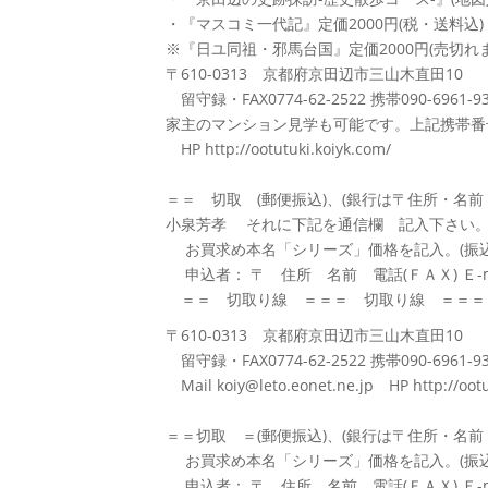
・『マスコミ一代記』定価2000円(税・送料込)
※『日ユ同祖・邪馬台国』定価2000円(売切れ
〒610-0313 京都府京田辺市三山木直田10
留守録・FAX0774-62-2522 携帯090-6961-9
家主のマンション見学も可能です。上記携帯番
HP http://ootutuki.koiyk.com/
＝＝ 切取 (郵便振込)、(銀行は〒住所・名前
小泉芳孝 それに下記を通信欄 記入下さい
お買求め本名「シリーズ」価格を記入。(振込
申込者： 〒 住所 名前 電話(ＦＡＸ) Ｅ-m
＝＝ 切取り線 ＝＝＝ 切取り線 ＝＝＝
〒610-0313 京都府京田辺市三山木直田10
留守録・FAX0774-62-2522 携帯090-6961-9
Mail koiy@leto.eonet.ne.jp HP http://oot
＝＝切取 ＝(郵便振込)、(銀行は〒住所・名前
お買求め本名「シリーズ」価格を記入。(振込
申込者： 〒 住所 名前 電話(ＦＡＸ) Ｅ-m