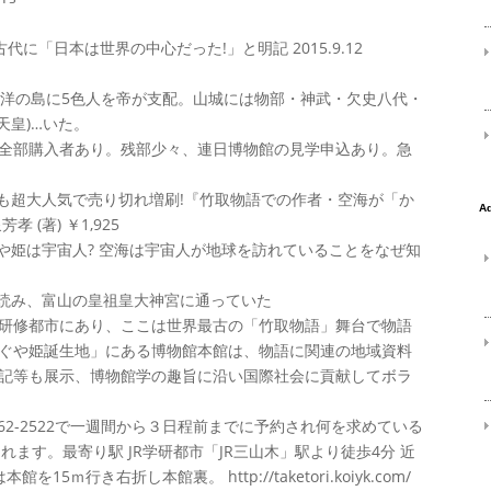
古代に「日本は世界の中心だった!」と明記 2015.9.12
平洋の島に5色人を帝が支配。山城には物部・神武・欠史八代・
天皇)…いた。
全部購入者あり。残部少々、連日博物館の見学申込あり。急
本も超大人気で売り切れ増刷!『竹取物語での作者・空海が「か
(著) ￥1,925
や姫は宇宙人? 空海は宇宙人が地球を訪れていることをなぜ知
」読み、富山の皇祖皇大神宮に通っていた
研修都市にあり、ここは世界最古の「竹取物語」舞台で物語
ぐや姫誕生地」にある博物館本館は、物語に関連の地域資料
記等も展示、博物館学の趣旨に沿い国際社会に貢献してボラ
774-62-2522で一週間から３日程前までに予約され何を求めている
れます。最寄り駅 JR学研都市「JR三山木」駅より徒歩4分 近
行き右折し本館裏。 http://taketori.koiyk.com/