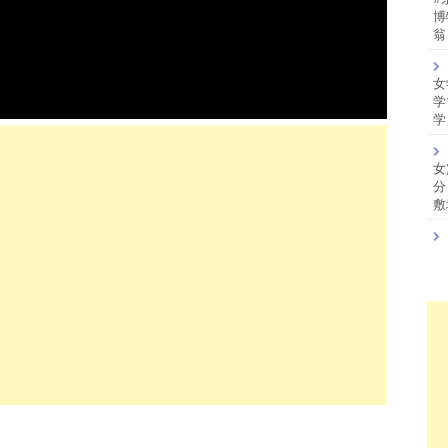
博
翁
女
学
学
女
分
敷