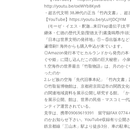
http://youtu.be/oxIWYb8Kyv8
・超古代文明 38,神代の正当『竹内文書』、超
【YouTube】https://youtu.be/yLuYJDCJYIM
(モーゼ・イエス・釈迦…来日Yap遺伝子)太
継体・仁徳の歴代天皇(聖徳太子)素戔嗚尊(牛頭
『日本は世界文明の発祥地』①～⑤出版本など
遽増刷!! 海外からも購入申込が来ています。
◎Amazon発行本でヒカルランドから発売の
ぐや姫」に隠し込んだこの国の巨大秘密』 小泉芳孝 
1.空海作の世界最古『竹取物語』は、月のかぐ
ったのか
2.レビ族の空海「先代旧事本紀」「竹内文書
◎竹取翁博物館は、京都府京田辺市の関西文化
の関連地域資料を展示公開し研究する館。「か
を展示公開。館は、世界の民俗・マスコミ一代
ンティア運営されている。
見学は、携帯09069619391 留守録FAX 0
のかお知らせ下さい。YouTube収録有り公開さ
鉄京都線「三山木」駅より徒歩3分、車の駐車は本館を15ｍ