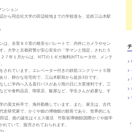
生マンション
辺から同志社大学の田辺校地までの学校道を、近鉄三山木駅
0
ンは、全室８０室の格安セパレートで、内外にカメラやセン
す。大学と京都府警が安心安全の「学マンと指定」された５
２７年１月からは、NTTの１ギガ無料(NTTルータ付、メンテ
す。
をされています。エレベーター付きの鉄筋コンクリート５階
あり、静かな住宅街で、三山木駅前から徒歩3分です。
なしに学内へ入る直行バスがあり雨の日に大変便利です。三
などや食料品店、喫茶店、飯屋など、学生さんが必要な、す
学の英文科卒で、海外勤務しています。また、家主は、古代
代史研究家で、かぐや姫の博物館の館長であり、世界的にも
京田辺、姫の誕生はイエス復活 竹取翁博物館(国際かぐや姫学
も書かれていて、販売されておられます。
Ts