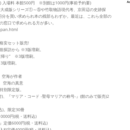
:30) 入場料 本館500円 ※別館は1000円(事前予約要)
。集大成版シリーズ①～⑤や竹取物語現代考、京田辺の史跡探
円分を買い求められ本の残部もわずか。最近は、これら全部の
の窓口で求められる方が多い。
upan.html
格安セット販売!
俗探訪から ※3版増刷。
帰り” ※3版増刷。
3版増刷。
、空海が作者
、空海の真意
で特別限定版。
)、『マリア・コード -聖母マリアの称号-』(館のみで販売)2
)。限定30冊
000円(税・送料込)
定価6000円(税・送料込)
)定価4000円(税・送料込)