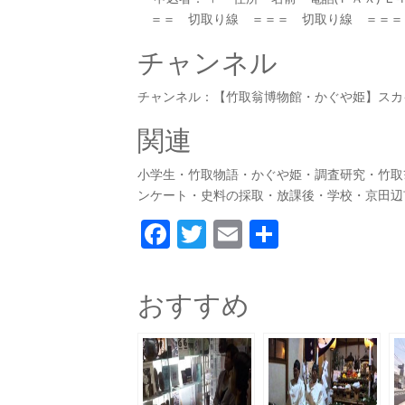
＝＝ 切取り線 ＝＝＝ 切取り線 ＝＝＝
チャンネル
チャンネル：【竹取翁博物館・かぐや姫】スカ
関連
小学生・竹取物語・かぐや姫・調査研究・竹取
ンケート・史料の採取・放課後・学校・京田辺
F
T
E
共
a
w
m
有
c
itt
ai
おすすめ
e
er
l
b
o