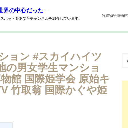
世界の中心だった ｰ
竹取物語博物館
系にスポットをあてたチャンネルを紹介しています。
ション #スカイハイツ
検
索
校地の男女学生マンショ
:
物館 国際姫学会 原始キ
TV 竹取翁 国際かぐや姫