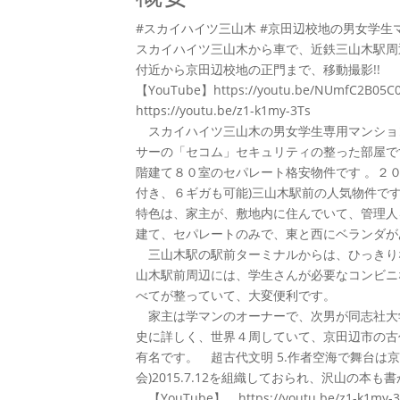
#スカイハイツ三山木 #京田辺校地の男女学
スカイハイツ三山木から車で、近鉄三山木駅周
付近から京田辺校地の正門まで、移動撮影!!
【YouTube】https://youtu.be/NUmfC2B05C
https://youtu.be/z1-k1my-3Ts
スカイハイツ三山木の男女学生専用マンショ
サーの「セコム」セキュリティの整った部屋で
階建て８０室のセパレート格安物件です 。２０
付き、６ギガも可能)三山木駅前の人気物件で
特色は、家主が、敷地内に住んでいて、管理人
建て、セパレートのみで、東と西にベランダが
三山木駅の駅前ターミナルからは、ひっきり
山木駅前周辺には、学生さんが必要なコンビニ
べてが整っていて、大変便利です。
家主は学マンのオーナーで、次男が同志社大
史に詳しく、世界４周していて、京田辺市の古
有名です。 超古代文明 5.作者空海で舞台は
会)2015.7.12を組織しておられ、沢山の本
【YouTube】 https://youtu.be/z1-k1my-3