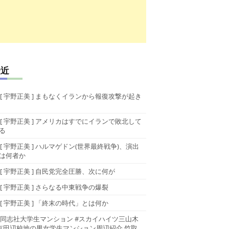
最近
[ 宇野正美 ] まもなくイランから報復攻撃が起き
[ 宇野正美 ] アメリカはすでにイランで敗北して
る
[ 宇野正美 ] ハルマゲドン(世界最終戦争)、演出
は何者か
[ 宇野正美 ] 自民党完全圧勝、次に何が
[ 宇野正美 ] さらなる中東戦争の爆裂
[ 宇野正美 ] 「終末の時代」とは何か
同志社大学生マンション #スカイハイツ三山木
京田辺校地の男女学生マンション周辺紹介 竹取