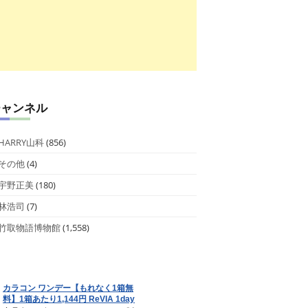
チャンネル
HARRY山科
(856)
その他
(4)
宇野正美
(180)
林浩司
(7)
竹取物語博物館
(1,558)