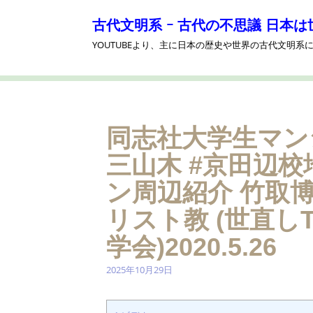
コ
ン
古代文明系 ｰ 古代の不思議 日本は
テ
YOUTUBEより、主に日本の歴史や世界の古代文明
ン
ツ
へ
ス
キ
ッ
同志社大学生マン
プ
三山木 #京田辺
ン周辺紹介 竹取博
リスト教 (世直し
学会)2020.5.26
2025年10月29日