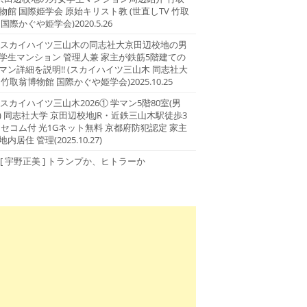
物館 国際姫学会 原始キリスト教 (世直しTV 竹取
 国際かぐや姫学会)2020.5.26
スカイハイツ三山木の同志社大京田辺校地の男
学生マンション 管理人兼 家主が鉄筋5階建ての
マン詳細を説明!! (スカイハイツ三山木 同志社大
 竹取翁博物館 国際かぐや姫学会)2025.10.25
スカイハイツ三山木2026① 学マン5階80室(男
) 同志社大学 京田辺校地JR・近鉄三山木駅徒歩3
 セコム付 光1Gネット無料 京都府防犯認定 家主
地内居住 管理(2025.10.27)
[ 宇野正美 ] トランプか、ヒトラーか