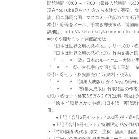
開館時間 10:00 ～ 17:00 （最終入館時間 16
現在YouTube見られた方から本注文が殺到
訪、日ユ邪馬台国、マスコミ一代記の全て4万
本①～⑤等をメール、手書き郵便振込、博物館
詳細は、http://taketori.koiyk.com/ootutu-sh
■かぐや姫サミット開催記念版
・『日本は世界文明の発祥地』シリーズ①～⑤
『日本は世界文明の発祥地①』竹内文書と民
『 〃 〃 ②』日本のルーツ“ムー大陸と里
『 〃 〃 ③』古代宇宙文明と富士王朝 ※
◎①～③セット格安販売1.1万(送料・税込)。
『 〃 〃 ④(集大成版)』かぐや姫の暗号
『 〃 〃 ⑤(集大成版)』竹取物語の作者
◎①～⑤セット格安3.5万を2.6万(送料+税込)
・『絵本 竹取翁とかぐや姫』(日本語・英語訳付
冊、
●上記「合計2冊セット」4000円(税・送料込
●上記「合計5冊セット」特別限定 格安価格10
・『竹取物語 現代考-原文・注釈・語訳・解説-』
・『京田辺の史跡探訪-歴史散歩コース-』(地図入8