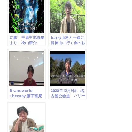
Cover Seisuke
Matsuyama
幻影 中原中也詩集
harry山科と一緒に
より 松山晴介
皆神山に行く会のお
Seisuke
知らせ
Matsuyama
Braneworld
2020年12月9日 名
Therapy 膜宇宙療
古屋公会堂 ハリー
法勉強会 第一回.
流 新・触手療法
「宇宙意識から 伝わ
上級篇 harry山科
ってきたこと」を読
み解く