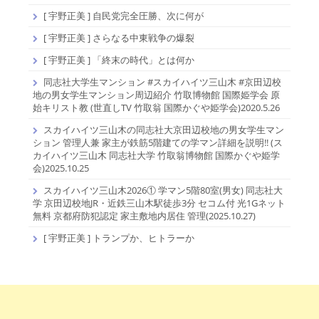
[ 宇野正美 ] 自民党完全圧勝、次に何が
[ 宇野正美 ] さらなる中東戦争の爆裂
[ 宇野正美 ] 「終末の時代」とは何か
同志社大学生マンション #スカイハイツ三山木 #京田辺校
地の男女学生マンション周辺紹介 竹取博物館 国際姫学会 原
始キリスト教 (世直しTV 竹取翁 国際かぐや姫学会)2020.5.26
スカイハイツ三山木の同志社大京田辺校地の男女学生マン
ション 管理人兼 家主が鉄筋5階建ての学マン詳細を説明!! (ス
カイハイツ三山木 同志社大学 竹取翁博物館 国際かぐや姫学
会)2025.10.25
スカイハイツ三山木2026① 学マン5階80室(男女) 同志社大
学 京田辺校地JR・近鉄三山木駅徒歩3分 セコム付 光1Gネット
無料 京都府防犯認定 家主敷地内居住 管理(2025.10.27)
[ 宇野正美 ] トランプか、ヒトラーか