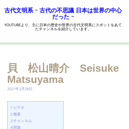
コ
ン
古代文明系 ｰ 古代の不思議 日本は世界の中心
テ
だった ｰ
ン
YOUTUBEより、主に日本の歴史や世界の古代文明系にスポットをあて
ツ
たチャンネルを紹介しています。
へ
ス
キ
ッ
プ
貝 松山晴介 Seisuke
Matsuyama
2021年2月28日
1
ビデオ
2
概要
3
チャンネル
4
関連