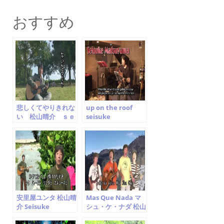
c
itt
ai
おすすめ
e
er
l
b
o
o
k
悲しくてやりきれな
up on the roof
い 松山晴介 ｓｅ
seisuke
ｉｓｕｋｅ ｍａｔ
matsuyama carol
ｓｕｙａｍａ
king cover 松山晴
介
安里屋ユンタ 松山晴
Mas Que Nada マ
介 Seisuke
シュ・ケ・ナダ 松山
Matsuyama
晴介 Jorge Ben Jor