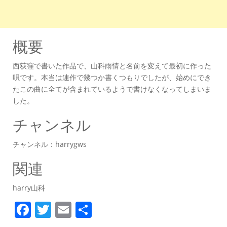
概要
西荻窪で書いた作品で、山科雨情と名前を変えて最初に作った
唄です。本当は連作で幾つか書くつもりでしたが、始めにでき
たこの曲に全てが含まれているようで書けなくなってしまいま
した。
チャンネル
チャンネル：harrygws
関連
harry山科
F
T
E
共
a
w
m
有