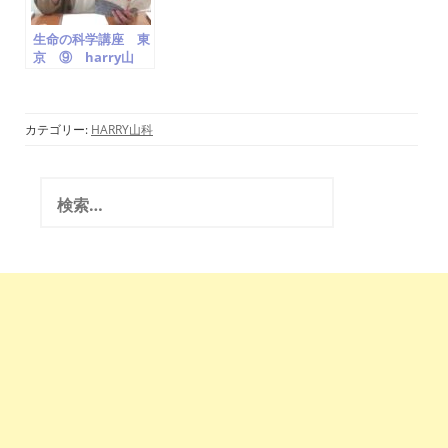
生命の科学講座 東
京 ⑨ harry山
科 第九課 宇宙
的細胞と肉体細胞の
活動
カテゴリー:
HARRY山科
検
索
: