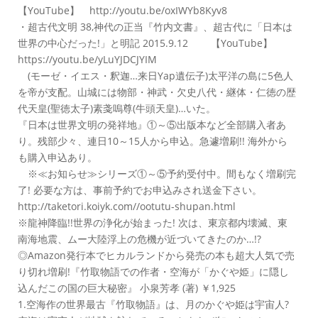
【YouTube】 http://youtu.be/oxIWYb8Kyv8
・超古代文明 38,神代の正当『竹内文書』、超古代に「日本は
世界の中心だった!」と明記 2015.9.12 【YouTube】
https://youtu.be/yLuYJDCJYIM
(モーゼ・イエス・釈迦…来日Yap遺伝子)太平洋の島に5色人
を帝が支配。山城には物部・神武・欠史八代・継体・仁徳の歴
代天皇(聖徳太子)素戔嗚尊(牛頭天皇)…いた。
『日本は世界文明の発祥地』①～⑤出版本など全部購入者あ
り。残部少々、連日10～15人から申込。急遽増刷!! 海外から
も購入申込あり。
※≪お知らせ≫シリーズ①～⑤予約受付中。間もなく増刷完
了! 必要な方は、事前予約でお申込みされ送金下さい。
http://taketori.koiyk.com//ootutu-shupan.html
※龍神降臨!!世界の浄化が始まった! 次は、東京都内壊滅、東
南海地震、ムー大陸浮上の危機が近づいてきたのか…!?
◎Amazon発行本でヒカルランドから発売の本も超大人気で売
り切れ増刷!『竹取物語での作者・空海が「かぐや姫」に隠し
込んだこの国の巨大秘密』 小泉芳孝 (著) ￥1,925
1.空海作の世界最古『竹取物語』は、月のかぐや姫は宇宙人?