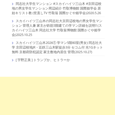
同志社大学生マンション #スカイハイツ三山木 #京田辺校
地の男女学生マンション周辺紹介 竹取博物館 国際姫学会 原
始キリスト教 (世直しTV 竹取翁 国際かぐや姫学会)2020.5.26
スカイハイツ三山木の同志社大京田辺校地の男女学生マン
ション 管理人兼 家主が鉄筋5階建ての学マン詳細を説明!! (ス
カイハイツ三山木 同志社大学 竹取翁博物館 国際かぐや姫学
会)2025.10.25
スカイハイツ三山木2026① 学マン5階80室(男女) 同志社大
学 京田辺校地JR・近鉄三山木駅徒歩3分 セコム付 光1Gネット
無料 京都府防犯認定 家主敷地内居住 管理(2025.10.27)
[ 宇野正美 ] トランプか、ヒトラーか