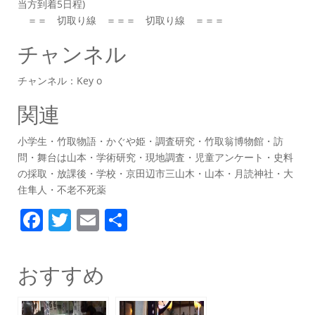
当方到着5日程)
＝＝ 切取り線 ＝＝＝ 切取り線 ＝＝＝
チャンネル
チャンネル：Key o
関連
小学生・竹取物語・かぐや姫・調査研究・竹取翁博物館・訪
問・舞台は山本・学術研究・現地調査・児童アンケート・史料
の採取・放課後・学校・京田辺市三山木・山本・月読神社・大
住隼人・不老不死薬
F
T
E
共
a
w
m
有
c
itt
ai
おすすめ
e
er
l
b