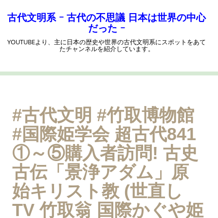
コ
ン
古代文明系 ｰ 古代の不思議 日本は世界の中心
テ
だった ｰ
ン
YOUTUBEより、主に日本の歴史や世界の古代文明系にスポットをあて
ツ
たチャンネルを紹介しています。
へ
ス
キ
ッ
プ
#古代文明 #竹取博物館
#国際姫学会 超古代841
①～⑤購入者訪問! 古史
古伝「景浄アダム」原
始キリスト教 (世直し
TV 竹取翁 国際かぐや姫