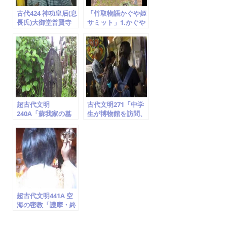
古代424 神功皇后(息
「竹取物語かぐや姫
長氏)大御堂普賢寺
サミット」1.かぐや
(息長山)継体天皇筒
姫ゆかり地の名所め
城宮 かぐや姫 竹
ぐり!! (竹取翁博物
取翁博物館
館) 2014.2.1～2.2
超古代文明
古代文明271「中学
240A「蘇我家の墓
生が博物館を訪問、
(稲目・蝦夷・入
作者は世界の聖人で
鹿・馬子らの墓)、
空海、世界一の地域
甘樫丘の麓、神奈川
史に貢献した個人博
県藤沢 」竹取翁博物
物館」竹取翁博物館
館（国際かぐや姫学
（国際かぐや姫学
会）2016.7.22
会）2016.7.26
超古代文明441A 空
海の密教「護摩・終
い弘法、物部・阿斗
氏」真言はバラモン