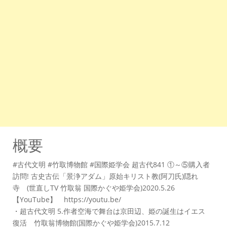
概要
#古代文明 #竹取博物館 #国際姫学会 超古代841 ①～⑤購入者
訪問! 古史古伝「景浄アダム」原始キリスト教(阿刀氏)隠れ
寺 (世直しTV 竹取翁 国際かぐや姫学会)2020.5.26
【YouTube】 https://youtu.be/
・超古代文明 5.作者空海で舞台は京田辺、姫の誕生はイエス
復活 竹取翁博物館(国際かぐや姫学会)2015.7.12