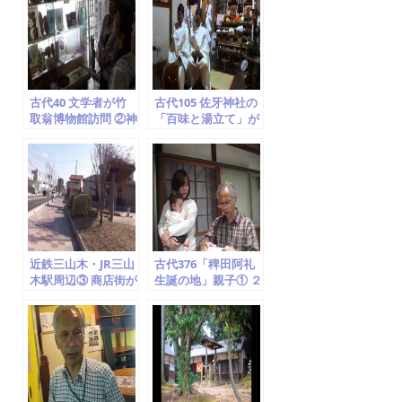
o
o
k
古代40 文学者が竹
古代105 佐牙神社の
取翁博物館訪問 ②神
「百味と湯立て」が
仙思想、鏡、大住隼
厳かに開催 ② (京田
人、月読神社と月読
辺市の無形民俗文化
命
財)
近鉄三山木・JR三山
古代376「稗田阿礼
木駅周辺③ 商店街が
生誕の地」親子① ２
沢山出来て同志社大
度目の訪問「子供を
学の学生の街となっ
授かった」 (竹取翁
た
博物館)2014.5.8