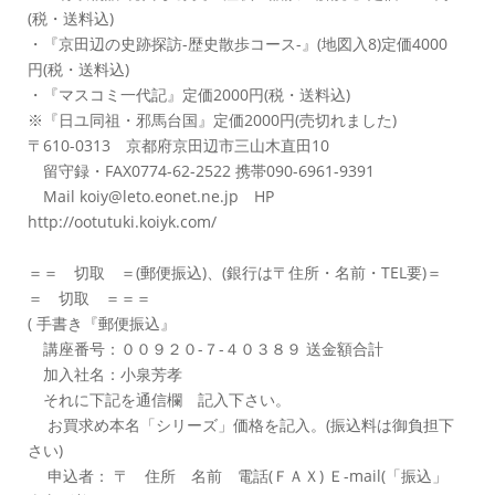
(税・送料込)
・『京田辺の史跡探訪-歴史散歩コース-』(地図入8)定価4000
円(税・送料込)
・『マスコミ一代記』定価2000円(税・送料込)
※『日ユ同祖・邪馬台国』定価2000円(売切れました)
〒610-0313 京都府京田辺市三山木直田10
留守録・FAX0774-62-2522 携帯090-6961-9391
Mail koiy@leto.eonet.ne.jp HP
http://ootutuki.koiyk.com/
＝＝ 切取 ＝(郵便振込)、(銀行は〒住所・名前・TEL要)＝
＝ 切取 ＝＝＝
( 手書き『郵便振込』
講座番号：００９２０-７-４０３８９ 送金額合計
加入社名：小泉芳孝
それに下記を通信欄 記入下さい。
お買求め本名「シリーズ」価格を記入。(振込料は御負担下
さい)
申込者： 〒 住所 名前 電話(ＦＡＸ) Ｅ-mail(「振込」