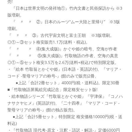
売!
『日本は世界文明の発祥地①』竹内文書と民俗探訪から ※3
版増刷。
『 〃 〃 ②』日本のルーツ“ムー大陸と里帰り” ※3版
増刷。
『 〃 〃 ③』古代宇宙文明と富士王朝 ※3版増刷。
◎①～③セット格安販売1.1万(送料・税込)。
『 〃 〃 ④(集大成版)』かぐや姫の暗号、空海が作者
『 〃 〃 ⑤(集大成版)』竹取物語の作者、空海の真意
◎①～⑤セット格安3.5万を2.6万(送料+税込)で特別限定版。
・『絵本 竹取翁とかぐや姫』(日本語・英語訳付)、『マリア・
コード -聖母マリアの称号-』(館のみで販売)2冊、
●上記「合計2冊セット」4000円(税・送料込)。限定30冊
■「竹取物語屏風絵完成記念」限定格安セット版!
・絵本物語シリーズ『竹取翁とかぐや姫』『宇津保』『コノハ
ナサクヤヒメ』(英語訳付)、『二十四孝』『マリア・コード -
聖母マリアの称号-』(館の独占販売)。
●上記「合計5冊セット」特別限定 格安価格10000円(税・送
料込)
・『竹取物語 現代考-原文・注釈・語訳・解説-』定価6000円