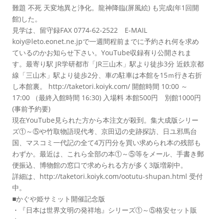
難題 不死 天変地異と浄化。龍神降臨(屏風絵) も完成(年1回開
館)した。
見学は、留守録FAX 0774-62-2522 E-MAIL
koiy@leto.eonet.ne.jpで一週間程前までに予約され何を求め
ているのかお知らせ下さい。YouTube収録有り公開されま
す。最寄り駅 JR学研都市「JR三山木」駅より徒歩3分 近鉄京都
線「三山木」駅より徒歩2分、車の駐車は本館を15ｍ行き右折
し本館裏。 http://taketori.koiyk.com/ 開館時間 10:00 ～
17:00 （最終入館時間 16:30) 入場料 本館500円 別館1000円
(事前予約要)
現在YouTube見られた方から本注文が殺到。集大成版シリー
ズ①～⑤や竹取物語現代考、京田辺の史跡探訪、日ユ邪馬台
国、マスコミ一代記の全て4万円分を買い求められ本の残部も
わずか。最近は、これら全部の本①～⑤等をメール、手書き郵
便振込、博物館の窓口で求められる方が多く3版増刷中。
詳細は、http://taketori.koiyk.com/ootutu-shupan.html 受付
中。
■かぐや姫サミット開催記念版
・『日本は世界文明の発祥地』シリーズ①～⑤格安セット販