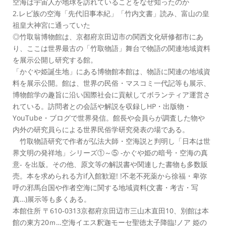
空海は宇宙人が地球を訪れていることをなぜ知ったのか
2.レビ族の空海「先代旧事本紀」「竹内文書」読み、富山の皇
祖皇大神宮に通っていた
◎竹取翁博物館は、京都府京田辺市の関西文化研修都市にあ
り、ここは世界最古の「竹取物語」舞台で物語の関連地域資料
を展示公開し研究する館。
「かぐや姫誕生地」にある博物館本館は、物語に関連の地域資
料を展示公開。館は、世界の民俗・マスコミ一代記等も展示、
博物館学の趣旨に沿い国際社会に貢献してボランティア運営さ
れている。訪問者との会話や解説を収録しHP・出版物・
YouTube・ブログで世界発信。館長や会員らが調査した物や
内外の研究員らによる世界民俗学研究発表の場である。
竹取物語研究で作者が弘法大師・空海説と判明し「日本は世
界文明の発祥地」シリーズ①～⑤ -かぐや姫の暗号・空海の真
意- を出版。その他、原文等の解説書や関連した書物も多数販
売。本を求められる方if入館歓迎! !不老不死薬から徐福・卑弥
呼の邪馬台国や作者空海に関する地域資料(文書・考古・写
真…)展示等も多くある。
本館住所 〒610-0313京都府京田辺市三山木直田10、別館は本
館の東方20ｍ…空海イエス釈迦モーセ聖徳太子降臨!ノア 姫の