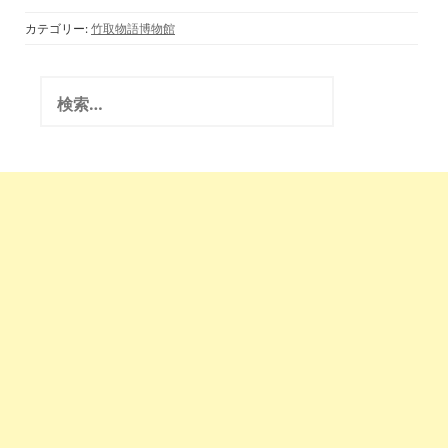
教のマントラ(竹取
翁博物館・国際かぐ
カテゴリー:
竹取物語博物館
や姫学会)2017.4.21
検
索
: