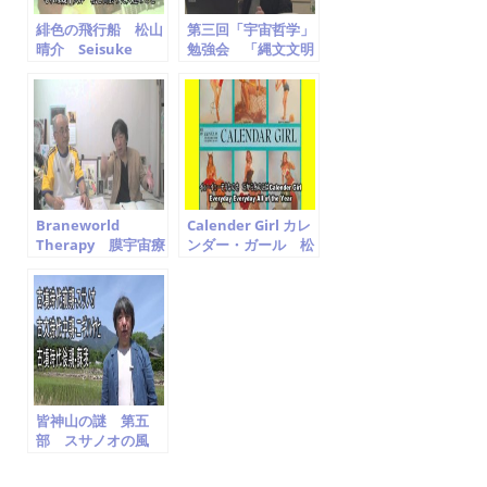
緋色の飛行船 松山
第三回「宇宙哲学」
晴介 Seisuke
勉強会 「縄文文明
Matsuyama
と宇宙哲学」
Harry山科
Braneworld
Calender Girl カレ
Therapy 膜宇宙療
ンダー・ガール 松
法 神山三津夫先生
山晴介 Seisuke
に聞く harry山科
Matsuyama
皆神山の謎 第五
部 スサノオの風
篇 第四章 幻の大
王(おおきみ)