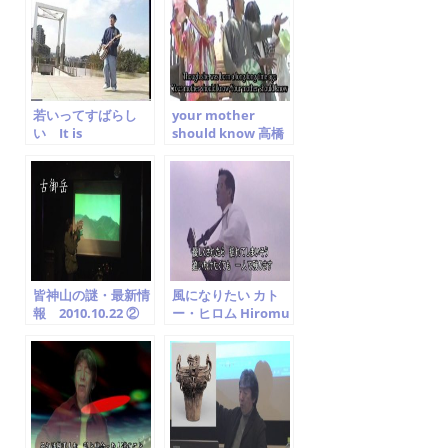
o
o
k
若いってすばらし
your mother
い It is
should know 高橋
Wonderful
スキイチ the
Young 高橋スキイ
beatles cover
チ 松山晴介
皆神山の謎・最新情
風になりたい カト
報 2010.10.22 ②
ー・ヒロム Hiromu
磐座と磐境について
kato 川村ゆうこ
考える
cover