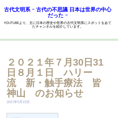
コ
ン
古代文明系 ｰ 古代の不思議 日本は世界の中心
テ
だった ｰ
ン
YOUTUBEより、主に日本の歴史や世界の古代文明系にスポットをあて
ツ
たチャンネルを紹介しています。
へ
ス
キ
ッ
プ
２０２１年７月30日31
日８月１日 ハリー
流 新・触手療法 皆
神山 のお知らせ
2021年5月22日