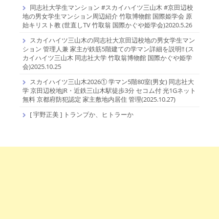
同志社大学生マンション #スカイハイツ三山木 #京田辺校
地の男女学生マンション周辺紹介 竹取博物館 国際姫学会 原
始キリスト教 (世直しTV 竹取翁 国際かぐや姫学会)2020.5.26
スカイハイツ三山木の同志社大京田辺校地の男女学生マン
ション 管理人兼 家主が鉄筋5階建ての学マン詳細を説明!! (ス
カイハイツ三山木 同志社大学 竹取翁博物館 国際かぐや姫学
会)2025.10.25
スカイハイツ三山木2026① 学マン5階80室(男女) 同志社大
学 京田辺校地JR・近鉄三山木駅徒歩3分 セコム付 光1Gネット
無料 京都府防犯認定 家主敷地内居住 管理(2025.10.27)
[ 宇野正美 ] トランプか、ヒトラーか