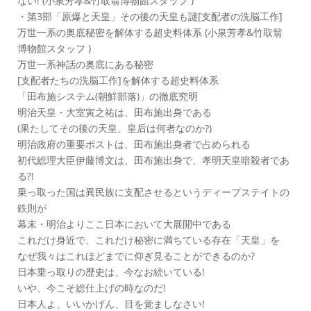
ない! (小泉芳孝&竹取翁博物館スタッフ )
・第3部「原爆と天皇」その後の天皇も謎[支配者の洗脳工作]
万世一系の奥底秘密を解体する超史料体系 (小泉芳孝&竹取翁
博物館スタッフ )
万世一系神話の奥底にある秘密
[支配者たちの洗脳工作]を解体する超史料体系
「田布施システム(朝鮮部落)」の徹底究明
明治天皇・大室寅之祐は、田布施出身である
(果たしてその後の天皇、皇后は何者なのか?)
明治政府の重要ポストは、田布施出身者で占められる
初代総理大臣伊藤博文は、田布施出身で、孝明天皇暗殺者であ
る?!
乗っ取った国は異民族に支配させるというディープステイトの
鉄則が
幕末・明治よりここ日本において大展開中である
これだけ身近で、これだけ秘密に満ちている存在「天皇」を
なぜ我々はこれほどまでに仰ぎ見ることができるのか?
日本乗っ取りの歴史は、今なお続いている!
いや、今こそ総仕上げの時なのだ!
日本人よ、いいかげん、目を覚ましなさい!