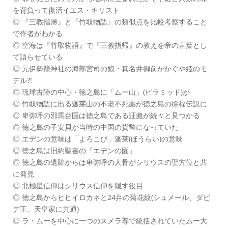
を背負って復活イエス・キリスト
◎ 『三教指帰』と『竹取物語』の類似点を比較考察すること
で作者がわかる
◎ 空海は『竹取物語』で『三教指帰』の教えを帝の言葉とし
て語らせている
◎ 元伊勢籠神社の海部宮司の娘・真名井御前がかぐや姫のモ
デル?!
◎ 琉球古陸の中心・徳之島に「ムー山」(ピラミッド)が
◎ 竹取物語に出る蓬莱山の不老不死薬が徳之島の徐福伝説に
◎ 卑弥呼の邪馬台国は徳之島である証拠が続々と見つかる
◎ 徳之島の子安貝が当時の中国の貨幣になっていた
◎ エデンの意味は「よろこび」蓬莱(ほうらい)の意味
◎ 徳之島は旧約聖書の「エデンの園」
◎ 徳之島の遺跡からは卑弥呼の人骨がシリウスの聖方位と共
に発見
◎ 北極星信仰はシリウス信仰を隠す役目
◎ 徳之島からヒヒイロカネと24弁の菊花紋(シュメール、ダビ
デ王、天皇家に共通)
◎ ラ・ムーを中心に一つのスメラ尊で統括されていたムー大