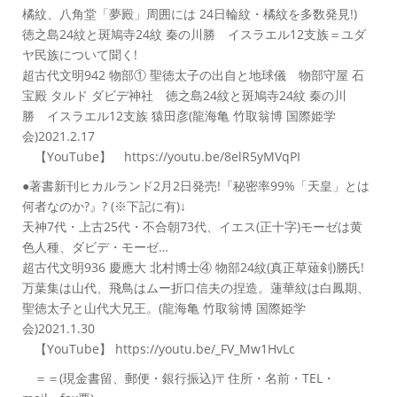
橘紋、八角堂「夢殿」周囲には 24日輪紋・橘紋を多数発見!)
徳之島24紋と斑鳩寺24紋 秦の川勝 イスラエル12支族＝ユダ
ヤ民族について聞く!
超古代文明942 物部① 聖徳太子の出自と地球儀 物部守屋 石
宝殿 タルド ダビデ神社 徳之島24紋と斑鳩寺24紋 秦の川
勝 イスラエル12支族 猿田彦(龍海亀 竹取翁博 国際姫学
会)2021.2.17
【YouTube】 https://youtu.be/8elR5yMVqPI
●著書新刊ヒカルランド2月2日発売!『秘密率99%「天皇」とは
何者なのか?』? (※下記に有)↓
天神7代・上古25代・不合朝73代、イエス(正十字)モーゼは黄
色人種、ダビデ・モーゼ…
超古代文明936 慶應大 北村博士④ 物部24紋(真正草薙剣)勝氏!
万葉集は山代、飛鳥はムー折口信夫の捏造。蓮華紋は白鳳期、
聖徳太子と山代大兄王。(龍海亀 竹取翁博 国際姫学
会)2021.1.30
【YouTube】 https://youtu.be/_FV_Mw1HvLc
＝＝(現金書留、郵便・銀行振込)〒住所・名前・TEL・