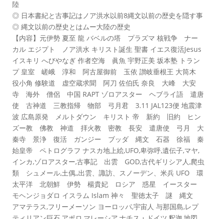
陸
◎ 日本書紀と古事記はノア洪水以前8縄文以前の歴史を隠す事
◎ 縄文以前の歴史とはムー大陸の歴史
【内容】元伊勢 夏至 龍 バベルの塔 プラズマ 核戦争 ナー
カル エジプト ノア洪水 キリスト誕生 聖書 イエス復活Jesus
イスキリ へびやなぎ 作者空海 眞魚 宇野正美 坂本塾 トラン
プ 皇室 嵯峨 淳和 阿古屋御前 玉依 讃岐垂根王 大筒木
役小角 修験道 虚空蔵求聞 阿刀 佐伯氏 奈良 大峰 大安
寺 海外 僧侶 中国 RAPT ゾロアスター ヘブライ語 遣唐
使 古神道 三教指帰 物部 弓月君 3.11 JAL123便 地震津
波 広島原発 メルトダウン キリスト 帝 新約 旧約 ヒン
ズー教 佛教 神道 拝火教 密教 長安 遣唐使 弓月 大
秦寺 景浄 復活 ガンジー ブッダ 縄文 石器 徐福 秦
始皇帝 ペトログラフ ナスカ地上絵,UFO,卑弥呼,遺伝子,マヤ,
インカ,ゾロアスター,古事記 出雲 GOD,古代ギリシア人,爬虫
類 シュメール,土偶,,出雲、諏訪、スノーデン、米兵 UFO 環
太平洋 北朝鮮 伊勢 楊貴妃 ロシア 惑星 イースター
モヘンジョダロ イスラム Islam 神々 聖徳太子 謎 縄文
アマテラス,フリーメーソン ヨーロッパ,宇宙人 与那国島,レプ
ティリアン巨石,アポロ,マレーシア,ナチス・ドイツ,釈迦,地図,