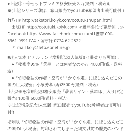
●上記①～⑥セットプレミア格安販売３万(送料・税込))。
※(上記シリーズ⑥は、窓口販売でyouTube希望者出演可能付!)
竹取HP http://taketori.koiyk.com/ootutu-shupan.html
出版HP http://ootutuki.koiyk.com/ ≪近年多忙で更新無し≫
Facebook https://www.facebook.com/kzumi1携帯 090-
6961-9391 FAX・留守録 0774-62-2522
Ｅ-mail koiy@leto.eonet.ne.jp
■超人気本!ヒカルランド増刷記念!人気版!! (1冊売りも可能)．
●『秘密率99%「天皇」とは何者なのか?』4000円(税・送料
込)
●『竹取物語の作者・空海が「かぐや姫」に隠し込んだこの
国の巨大秘密』小泉芳孝 (著)2500円(送料・税込)
上記2冊を増刷記念!格安販売「著者サイン・落款印」入り限定
販売! 100冊 6000円(送料・税込)
※(上記増刷記念!人気版!!窓口販売でyouTube希望者出演可能
付!)
増刷版『竹取物語の作者・空海が「かぐや姫」に隠し込んだこ
の国の巨大秘密』封印されてしまった縄文以前の歴史のパンド