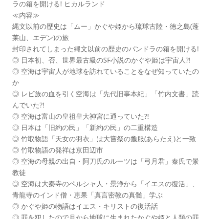
ラの箱を開ける! ヒカルランド
≪内容≫
縄文以前の歴史は「ムー」かぐや姫から琉球古陸・徳之島(蓬
莱山、エデン)の旅
封印されてしまった縄文以前の歴史のパンドラの箱を開ける!
◎ 日本初、否、世界最古級のSF小説のかぐや姫は宇宙人?!
◎ 空海は宇宙人が地球を訪れていることをなぜ知っていたの
か
◎ レビ族の血を引く空海は「先代旧事本紀」「竹内文書」読
んでいた?!
◎ 空海は富山の皇祖皇大神宮に通っていた?!
◎ 日本は「旧約の民」「新約の民」の二重構造
◎ 竹取物語「天女の羽衣」は大嘗祭の麁服(あらたえ)と一致
◎ 竹取物語の発祥は京田辺市
◎ 空海の母親の出自・阿刀氏のルーツは「弓月君」秦氏で景
教徒
◎ 空海は大秦寺のペルシャ人・景浄から「イエスの復活」、
青龍寺のインド僧・恵果「真言密教の真髄」学ぶ
◎ かぐや姫の物語はイエス・キリストの復活話
◎ 罪を犯したので月から地球に生まれたかぐや姫と人類の罪