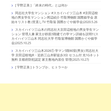
[ 宇野正美 ] 「終末の時代」とは何か
同志社大学生マンション #スカイハイツ三山木 #京田辺校
地の男女学生マンション周辺紹介 竹取博物館 国際姫学会 原
始キリスト教 (世直しTV 竹取翁 国際かぐや姫学会)2020.5.26
スカイハイツ三山木の同志社大京田辺校地の男女学生マン
ション 管理人兼 家主が鉄筋5階建ての学マン詳細を説明!! (ス
カイハイツ三山木 同志社大学 竹取翁博物館 国際かぐや姫学
会)2025.10.25
スカイハイツ三山木2026① 学マン5階80室(男女) 同志社大
学 京田辺校地JR・近鉄三山木駅徒歩3分 セコム付 光1Gネット
無料 京都府防犯認定 家主敷地内居住 管理(2025.10.27)
[ 宇野正美 ] トランプか、ヒトラーか