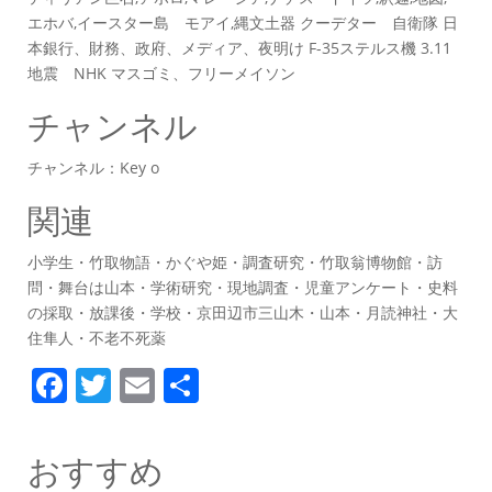
エホバ,イースター島 モアイ,縄文土器 クーデター 自衛隊 日
本銀行、財務、政府、メディア、夜明け F-35ステルス機 3.11
地震 NHK マスゴミ、フリーメイソン
チャンネル
チャンネル：Key o
関連
小学生・竹取物語・かぐや姫・調査研究・竹取翁博物館・訪
問・舞台は山本・学術研究・現地調査・児童アンケート・史料
の採取・放課後・学校・京田辺市三山木・山本・月読神社・大
住隼人・不老不死薬
F
T
E
共
a
w
m
有
c
itt
ai
おすすめ
e
er
l