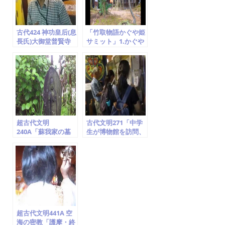
古代424 神功皇后(息
「竹取物語かぐや姫
長氏)大御堂普賢寺
サミット」1.かぐや
(息長山)継体天皇筒
姫ゆかり地の名所め
城宮 かぐや姫 竹
ぐり!! (竹取翁博物
取翁博物館
館) 2014.2.1～2.2
超古代文明
古代文明271「中学
240A「蘇我家の墓
生が博物館を訪問、
(稲目・蝦夷・入
作者は世界の聖人で
鹿・馬子らの墓)、
空海、世界一の地域
甘樫丘の麓、神奈川
史に貢献した個人博
県藤沢 」竹取翁博物
物館」竹取翁博物館
館（国際かぐや姫学
（国際かぐや姫学
会）2016.7.22
会）2016.7.26
超古代文明441A 空
海の密教「護摩・終