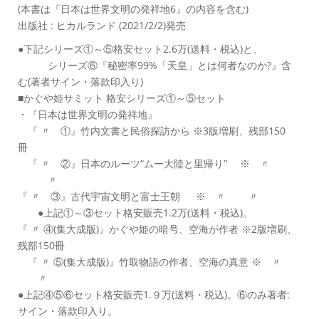
(本書は『日本は世界文明の発祥地6』の内容を含む)
出版社 : ヒカルランド (2021/2/2)発売
●下記シリーズ①～⑤格安セット2.6万(送料・税込)と、
シリーズ⑥『秘密率99%「天皇」とは何者なのか?』含
む(著者サイン・落款印入り)
■かぐや姫サミット 格安シリーズ①～⑤セット
・『日本は世界文明の発祥地』
『 〃 ①』竹内文書と民俗探訪から ※3版増刷、残部150
冊
『 〃 ②』日本のルーツ“ムー大陸と里帰り” ※ 〃
〃
『 〃 ③』古代宇宙文明と富士王朝 ※ 〃 〃
●上記①～③セット格安販売1.2万(送料・税込)。
『 〃 ④(集大成版)』かぐや姫の暗号、空海が作者 ※2版増刷、
残部150冊
『 〃 ⑤(集大成版)』竹取物語の作者、空海の真意 ※ 〃
〃
●上記④⑤⑥セット格安販売1.９万(送料・税込)。⑥のみ著者:
サイン・落款印入り。