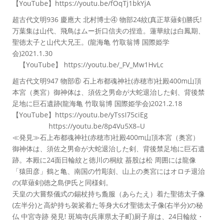
【YouTube】https://youtu.be/fOqTj1bkYjA
超古代文明936 慶應大 北村博士④ 物部24紋(真正草薙剣)勝氏!
万葉集は山代、飛鳥はムー折口信夫の捏造。蓮華紋は白鳳期、
聖徳太子と山代大兄王。(龍海亀 竹取翁博 国際姫学
会)2021.1.30
【YouTube】 https://youtu.be/_FV_Mw1HvLc
超古代文明947 物部⑥ 石上布都魂神社(赤穂市)社殿400m山頂
本宮（奥宮）御神体は、須佐之男命が大蛇退治した剣、背後禁
足地に巨石遺跡(龍海亀 竹取翁博 国際姫学会)2021.2.18
【YouTube】https://youtu.be/yTssI75ciEg
https://youtu.be/8p4Vu5X8–U
≪発見≫石上布都魂神社(赤穂市)社殿400m山頂本宮（奥宮）
御神体は、須佐之男命が大蛇退治した剣、背後禁足地に巨石遺
跡。本殿に24面日輪紋と徳川の桐紋 蟇股は松 周囲には龍像
「猿田彦」鶴と亀、南国の竹彫刻、山上の奥宮にはオロチ退治
の(草薙剣)徳之島伊氏と同様剣。
天皇の大嘗祭儀式の錫杖持ち麁服（あらたえ）着た聖徳太子像
(左半分)と高炉持ち袈裟着た等身大6才聖徳太子像(右半分)の秘
仏 中宮寺跡 発見! 斑鳩寺(兵庫県太子町)厨子扉は、24日輪紋・