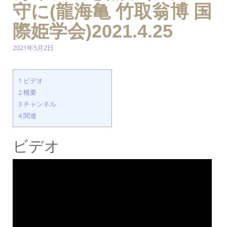
守に(龍海亀 竹取翁博 国
際姫学会)2021.4.25
2021年5月2日
1
ビデオ
2
概要
3
チャンネル
4
関連
ビデオ