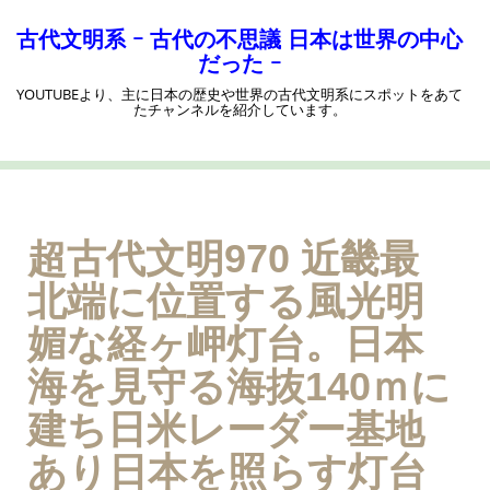
コ
ン
古代文明系 ｰ 古代の不思議 日本は世界の中心
テ
だった ｰ
ン
YOUTUBEより、主に日本の歴史や世界の古代文明系にスポットをあて
ツ
たチャンネルを紹介しています。
へ
ス
キ
ッ
プ
超古代文明970 近畿最
北端に位置する風光明
媚な経ヶ岬灯台。日本
海を見守る海抜140ｍに
建ち日米レーダー基地
あり日本を照らす灯台