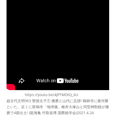
https://youtu.be/4JPTMDtQ_6U
超古代文明963 聖徳太子① 播磨と山代に足跡! 鶴林寺に秦河勝
といた。近くに斑鳩寺「地球儀」椿井大塚山と同型神獣鏡が播
磨で4面出土! (龍海亀 竹取翁博 国際姫学会)2021.4.24