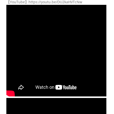
【YouTube】https://youtu.be/DU2kaHVTcNw