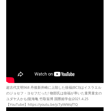
超古代文明968 丹後新井崎に上陸した徐福(BC3)はイスラエル
のジョセフ・ヨセフだった! 物部氏は徐福が率いた童男童女の
ユダヤ人かも(龍海亀 竹取翁博 国際姫学会)2021.4.25
【YouTube】https://youtu.be/jcTyIWWqfTQ