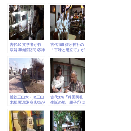
b
o
o
k
古代40 文学者が竹
古代105 佐牙神社の
取翁博物館訪問 ②神
「百味と湯立て」が
仙思想、鏡、大住隼
厳かに開催 ② (京田
人、月読神社と月読
辺市の無形民俗文化
命
財)
近鉄三山木・JR三山
古代376「稗田阿礼
木駅周辺③ 商店街が
生誕の地」親子① ２
沢山出来て同志社大
度目の訪問「子供を
学の学生の街となっ
授かった」 (竹取翁
た
博物館)2014.5.8