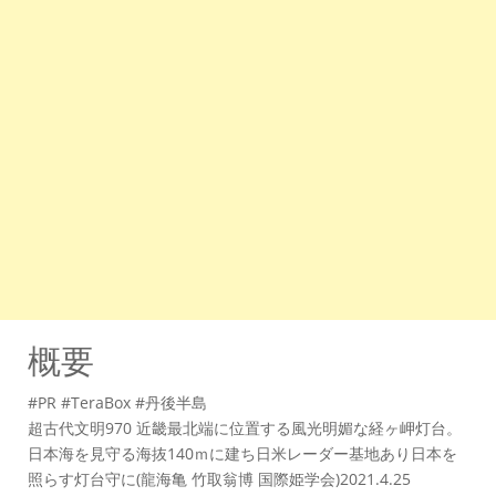
概要
#PR #TeraBox #丹後半島
超古代文明970 近畿最北端に位置する風光明媚な経ヶ岬灯台。
日本海を見守る海抜140ｍに建ち日米レーダー基地あり日本を
照らす灯台守に(龍海亀 竹取翁博 国際姫学会)2021.4.25