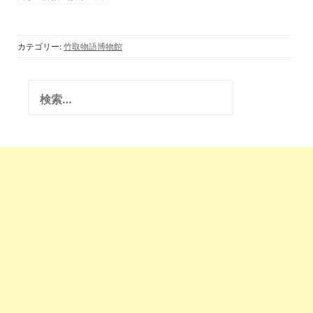
い弘法、物部・阿斗
氏」真言はバラモン
教のマントラ(竹取
翁博物館・国際かぐ
カテゴリー:
竹取物語博物館
や姫学会)2017.4.21
検
索
: