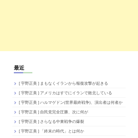
最近
[ 宇野正美 ] まもなくイランから報復攻撃が起きる
[ 宇野正美 ] アメリカはすでにイランで敗北している
[ 宇野正美 ] ハルマゲドン(世界最終戦争)、演出者は何者か
[ 宇野正美 ] 自民党完全圧勝、次に何が
[ 宇野正美 ] さらなる中東戦争の爆裂
[ 宇野正美 ] 「終末の時代」とは何か