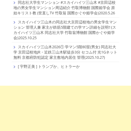
同志社大学生マンション #スカイハイツ三山木 #京田辺校
地の男女学生マンション周辺紹介 竹取博物館 国際姫学会 原
始キリスト教 (世直しTV 竹取翁 国際かぐや姫学会)2020.5.26
スカイハイツ三山木の同志社大京田辺校地の男女学生マン
ション 管理人兼 家主が鉄筋5階建ての学マン詳細を説明!! (ス
カイハイツ三山木 同志社大学 竹取翁博物館 国際かぐや姫学
会)2025.10.25
スカイハイツ三山木2026① 学マン5階80室(男女) 同志社大
学 京田辺校地JR・近鉄三山木駅徒歩3分 セコム付 光1Gネット
無料 京都府防犯認定 家主敷地内居住 管理(2025.10.27)
[ 宇野正美 ] トランプか、ヒトラーか