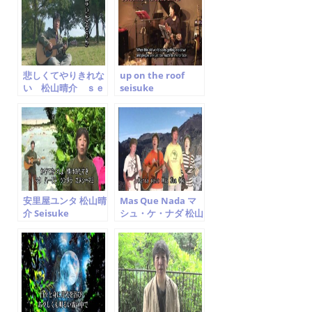
o
o
k
悲しくてやりきれな
up on the roof
い 松山晴介 ｓｅ
seisuke
ｉｓｕｋｅ ｍａｔ
matsuyama carol
ｓｕｙａｍａ
king cover 松山晴
介
安里屋ユンタ 松山晴
Mas Que Nada マ
介 Seisuke
シュ・ケ・ナダ 松山
Matsuyama
晴介 Jorge Ben Jor
Cover Seisuke
Matsuyama