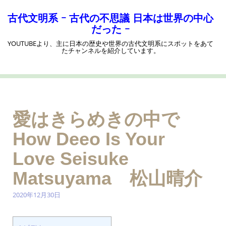
コ
ン
古代文明系 ｰ 古代の不思議 日本は世界の中心
テ
だった ｰ
ン
YOUTUBEより、主に日本の歴史や世界の古代文明系にスポットをあて
ツ
たチャンネルを紹介しています。
へ
ス
キ
ッ
プ
愛はきらめきの中で
How Deeo Is Your
Love Seisuke
Matsuyama 松山晴介
2020年12月30日