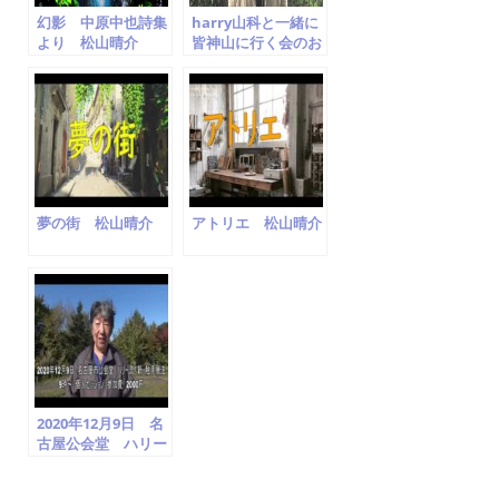
幻影 中原中也詩集
harry山科と一緒に
より 松山晴介
皆神山に行く会のお
Seisuke
知らせ
Matsuyama
夢の街 松山晴介
アトリエ 松山晴介
2020年12月9日 名
古屋公会堂 ハリー
流 新・触手療法
上級篇 harry山科