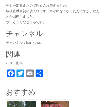
詞を一部変えたので唄を入れ替えました。
脳梗塞以来初の歌入れです。声が出なくなったんですが、なん
とか回復しました。
やっとこんなところです。
チャンネル
チャンネル：harrygws
関連
ハリー山科
F
T
E
共
a
w
m
有
c
itt
ai
おすすめ
e
er
l
b