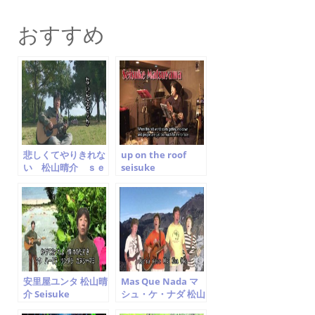
a
w
m
有
c
itt
ai
おすすめ
e
er
l
b
o
o
k
悲しくてやりきれな
up on the roof
い 松山晴介 ｓｅ
seisuke
ｉｓｕｋｅ ｍａｔ
matsuyama carol
ｓｕｙａｍａ
king cover 松山晴
介
安里屋ユンタ 松山晴
Mas Que Nada マ
介 Seisuke
シュ・ケ・ナダ 松山
Matsuyama
晴介 Jorge Ben Jor