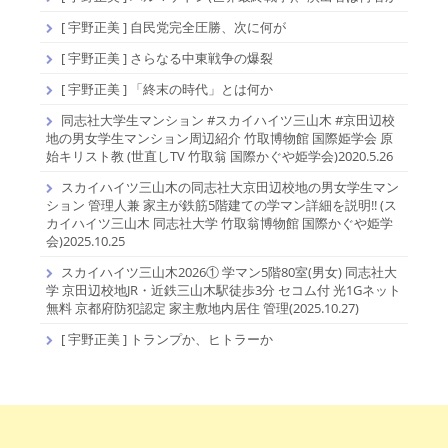
[ 宇野正美 ] 自民党完全圧勝、次に何が
[ 宇野正美 ] さらなる中東戦争の爆裂
[ 宇野正美 ] 「終末の時代」とは何か
同志社大学生マンション #スカイハイツ三山木 #京田辺校
地の男女学生マンション周辺紹介 竹取博物館 国際姫学会 原
始キリスト教 (世直しTV 竹取翁 国際かぐや姫学会)2020.5.26
スカイハイツ三山木の同志社大京田辺校地の男女学生マン
ション 管理人兼 家主が鉄筋5階建ての学マン詳細を説明!! (ス
カイハイツ三山木 同志社大学 竹取翁博物館 国際かぐや姫学
会)2025.10.25
スカイハイツ三山木2026① 学マン5階80室(男女) 同志社大
学 京田辺校地JR・近鉄三山木駅徒歩3分 セコム付 光1Gネット
無料 京都府防犯認定 家主敷地内居住 管理(2025.10.27)
[ 宇野正美 ] トランプか、ヒトラーか