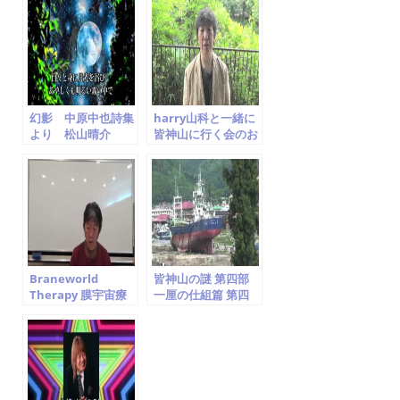
Cover Seisuke
Matsuyama
幻影 中原中也詩集
harry山科と一緒に
より 松山晴介
皆神山に行く会のお
Seisuke
知らせ
Matsuyama
Braneworld
皆神山の謎 第四部
Therapy 膜宇宙療
一厘の仕組篇 第四
法勉強会 第一回.
章 世界を支配する
「宇宙意識から 伝わ
もの
ってきたこと」を読
み解く