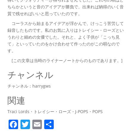
ちらかというと音のアイデアが勝負で、出来れば納得のいく音
質で残せればいいと思っていたのです。
コーラスから始まるアイデアが浮かんで、けっこう苦労して
録音したものです。私のお気に入りはトレイシー・ローズとい
うわりと細めの女優でした。それと、よく子供が「こっち見
て」といっていたのをかけ合わせて作ったのがこの唄なので
す。
[この文章は当時のライナーノートからのものであります。]
チャンネル
チャンネル：harrygws
関連
Traci Lords・トレイシー・ローズ・J-POPS・POPS
F
T
E
共