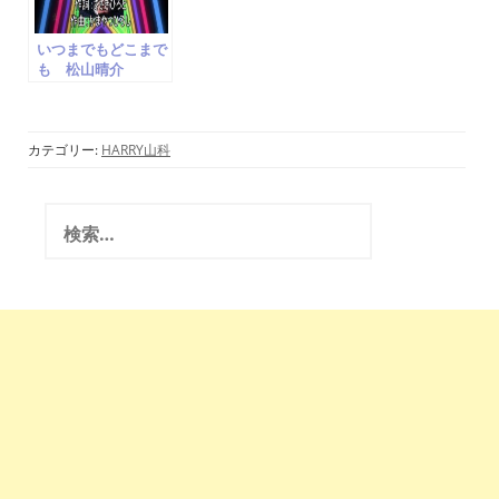
いつまでもどこまで
も 松山晴介
Seisuke
Matsuyama ザ・
スパイダース
cover かまやつひ
カテゴリー:
HARRY山科
ろし
検
索
: