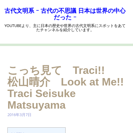
コ
ン
古代文明系 ｰ 古代の不思議 日本は世界の中心
テ
だった ｰ
ン
YOUTUBEより、主に日本の歴史や世界の古代文明系にスポットをあて
ツ
たチャンネルを紹介しています。
へ
ス
キ
ッ
プ
こっち見て Traci!!
松山晴介 Look at Me!!
Traci Seisuke
Matsuyama
2016年3月7日