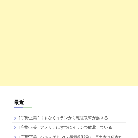
最近
[ 宇野正美 ] まもなくイランから報復攻撃が起きる
[ 宇野正美 ] アメリカはすでにイランで敗北している
[ 宇野正美 ] ハルマゲドン(世界最終戦争)、演出者は何者か