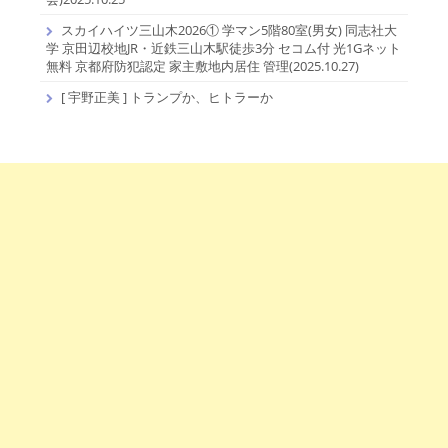
スカイハイツ三山木2026① 学マン5階80室(男女) 同志社大
学 京田辺校地JR・近鉄三山木駅徒歩3分 セコム付 光1Gネット
無料 京都府防犯認定 家主敷地内居住 管理(2025.10.27)
[ 宇野正美 ] トランプか、ヒトラーか