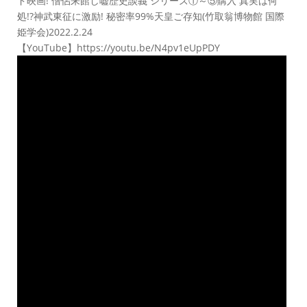
ド映画! 僧侶来館し嘘歴史談義 シリーズ①～⑤購入 真実は何
処!?神武東征に激励! 秘密率99%天皇ご存知(竹取翁博物館 国際
姫学会)2022.2.24
【YouTube】https://youtu.be/N4pv1eUpPDY