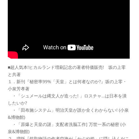
■超人気本!ヒカルランド増刷記念の著者特価販売! 坂の上零
と共著
１．新刊『秘密率99%「天皇」とは何者なのか?』坂の上零・
小泉芳孝著
・「シュメールは縄文人が造った! 」ロスチャ…は日本を潰
したいか?
・「田布施システム」明治天皇が誰か全くわからない! (小泉
&博物館)
・「原爆と天皇の謎」支配者洗脳工作] 万世一系の秘密 (小
泉&博物館)
２．増版『竹取物語の作者空海が「かぐや姫」に隠し込んだこ