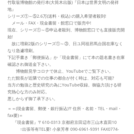
竹取翁博物館の発行本(大筒木出版)『日本は世界文明の発祥
地』
シリーズ①～⑤2.6万(送料・税込) の購入希望者殺到!
メール・FAX・現金書留・館窓口で販売中!
現在、シリーズ①～⑤申込者殺到、博物館窓口でも直接販売開
始!
故に増刷2版のシリーズ①～③、日ユ同祖邪馬台国在庫なく
なり急遽増刷。
下記手書き「郵便振込」か「現金書留」にて本の題名書き在庫
確認され御送金下さい。
博物館見学コロナで休止、YouTubeでご覧下さい。
ただ館長が近隣での仕事の都合が付く時は、対応も可能?
当方の勉強と歴史研究の為にYouTube収録。御協力頂ける研
究熱心な方のみ対応。
悪しからず御了承下さい。
＝＝(現金書留、郵便・銀行振込)〒住所・名前・TEL・mail・
fax要)＝
『現金書留』〒610-0313 京都府京田辺市三山木直田10
↑出張等有TEL要! 小泉芳孝 090-6961-9391 FAX0774-