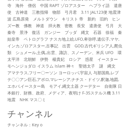
寺 海外 僧侶 中国 RAPT ゾロアスター ヘブライ語 遣唐
使 古神道 三教指帰 物部 弓月君 3.11 JAL123便 地震津
波 広島原発 メルトダウン キリスト 帝 新約 旧約 ヒン
ズー教 佛教 神道 拝火教 密教 長安 遣唐使 弓月 大
秦寺 景浄 復活 ガンジー ブッダ 縄文 石器 徐福 秦
始皇帝 ペトログラフ ナスカ地上絵,UFO,卑弥呼,遺伝子,マヤ,
インカ,ゾロアスター,古事記 出雲 GOD,古代ギリシア人,爬虫
類 シュメール,土偶,,出雲、諏訪、スノーデン、米兵 UFO 環
太平洋 北朝鮮 伊勢 楊貴妃 ロシア 惑星 イースター
モヘンジョダロ イスラム Islam 神々 聖徳太子 謎 縄文
アマテラス,フリー〇ーソン ヨーロッパ,宇宙人 与那国島,レプ
テ〇〇アン巨石,アポロ,マレーシア,ナチス・ドイツ,釈迦,地図,
エホバ,イースター島 モアイ,縄文土器 クーデター 自衛隊 日
本銀行、財務、政府、メディア、夜明け F-35ステルス機 3.11
地震 NHK マス〇ミ
チャンネル
チャンネル：Key o