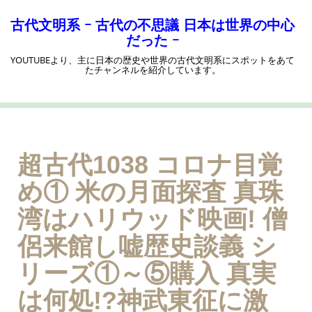
コ
ン
古代文明系 ｰ 古代の不思議 日本は世界の中心
テ
だった ｰ
ン
YOUTUBEより、主に日本の歴史や世界の古代文明系にスポットをあて
ツ
たチャンネルを紹介しています。
へ
ス
キ
ッ
プ
超古代1038 コロナ目覚
め① 米の月面探査 真珠
湾はハリウッド映画! 僧
侶来館し嘘歴史談義 シ
リーズ①～⑤購入 真実
は何処!?神武東征に激