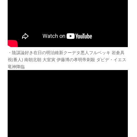
・陰謀論好き在日の明治維新クーデタ悪人フルベッキ 岩倉具
視(番人) 南朝北朝 大室寅 伊藤博の孝明帝刺殺 ダビデ・イエス
竜神降臨