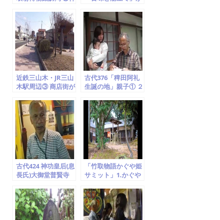
仙思想、鏡、大住隼
厳かに開催 ② (京田
人、月読神社と月読
辺市の無形民俗文化
命
財)
近鉄三山木・JR三山
古代376「稗田阿礼
木駅周辺③ 商店街が
生誕の地」親子① ２
沢山出来て同志社大
度目の訪問「子供を
学の学生の街となっ
授かった」 (竹取翁
た
博物館)2014.5.8
古代424 神功皇后(息
「竹取物語かぐや姫
長氏)大御堂普賢寺
サミット」1.かぐや
(息長山)継体天皇筒
姫ゆかり地の名所め
城宮 かぐや姫 竹
ぐり!! (竹取翁博物
取翁博物館
館) 2014.2.1～2.2