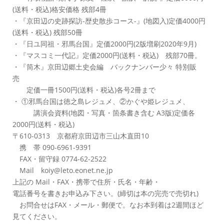
(送料・税込)格安価格 残部4冊
・『京田辺の史跡探訪-歴史散歩コース-』(地図入)定価4000円
(送料・税込) 残部50冊
・『日ユ同祖・邪馬台国』定価2000円(2版増刷2020年9月)
・『マスコミ一代記』定価2000円(送料・税込) 残部70冊。
・『筒木』京田辺郷土史会編 バックナンバー少々 特別販
売
定価一冊1500円(送料・税込)各号2冊まで
・ ①邪馬台国は徳之島レジュメ、②かぐや姫レジュメ、
講演会資料(地図・写真・箇条書き含む A3版)定価各
2000円(送料・税込)
〒610-0313 京都府京田辺市三山木直田10
携 帯 090-6961-9391
FAX・留守録 0774-62-2522
Mail koiy@leto.eonet.ne.jp
上記の Mail・FAX・携帯で住所・氏名・年齢・
電話番号を書きお申込み下さい。(締切は本の完売で売切れ)
お問合せはFAX・メール・郵便で。なお本到着は2週間ほど
見てください。