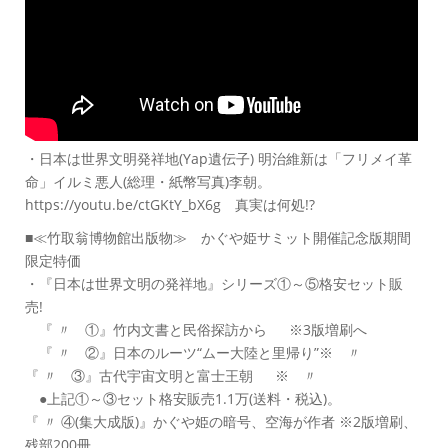
・日本は世界文明発祥地(Yap遺伝子) 明治維新は「フリメイ革
命」イルミ悪人(総理・紙幣写真)李朝。
https://youtu.be/ctGKtY_bX6g 真実は何処!?
■≪竹取翁博物館出版物≫ かぐや姫サミット開催記念版期間
限定特価
・『日本は世界文明の発祥地』シリーズ①～⑤格安セット販
売!
『 〃 ①』竹内文書と民俗探訪から ※3版増刷へ
『 〃 ②』日本のルーツ“ムー大陸と里帰り”※ 〃
『 〃 ③』古代宇宙文明と富士王朝 ※ 〃
●上記①～③セット格安販売1.1万(送料・税込)。
『 〃 ④(集大成版)』かぐや姫の暗号、空海が作者 ※2版増刷、
残部200冊