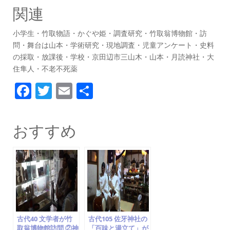
関連
小学生・竹取物語・かぐや姫・調査研究・竹取翁博物館・訪
問・舞台は山本・学術研究・現地調査・児童アンケート・史料
の採取・放課後・学校・京田辺市三山木・山本・月読神社・大
住隼人・不老不死薬
F
T
E
共
a
w
m
有
c
itt
ai
おすすめ
e
er
l
b
o
o
k
古代40 文学者が竹
古代105 佐牙神社の
取翁博物館訪問 ②神
「百味と湯立て」が