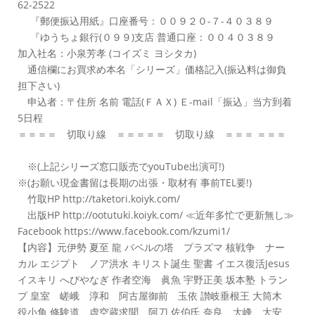
62-2522
『郵便振込用紙』口座番号：００９２０-７-４０３８９
『ゆうちょ銀行(０９９)支店 普通口座：００４０３８９
加入社名：小泉芳孝 (コイズミ ヨシタカ)
通信欄にお買求め本名「シリーズ」価格記入(振込料は御負
担下さい)
申込者：〒住所 名前 電話(ＦＡＸ) Ｅ-mail「振込」当方到着
5日程
＝＝＝＝ 切取り線 ＝＝＝＝＝ 切取り線 ＝＝＝ ＝＝＝
※(上記シリーズ窓口販売でyouTube出演可!)
※(お願い現金書留は長期の出張・取材有 事前TEL要!)
竹取HP http://taketori.koiyk.com/
出版HP http://ootutuki.koiyk.com/ ≪近年多忙で更新無し≫
Facebook https://www.facebook.com/kzumi1/
【内容】元伊勢 夏至 龍 バベルの塔 プラズマ 核戦争 ナー
カル エジプト ノア洪水 キリスト誕生 聖書 イエス復活Jesus
イスキリ へびやなぎ 作者空海 眞魚 宇野正美 坂本塾 トラン
プ 皇室 嵯峨 淳和 阿古屋御前 玉依 讃岐垂根王 大筒木
役小角 修験道 虚空蔵求聞 阿刀 佐伯氏 奈良 大峰 大安