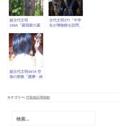
超古代文明
古代文明271「中学
240A「蘇我家の墓
生が博物館を訪問、
(稲目・蝦夷・入
作者は世界の聖人で
鹿・馬子らの墓)、
空海、世界一の地域
甘樫丘の麓、神奈川
史に貢献した個人博
県藤沢 」竹取翁博物
物館」竹取翁博物館
館（国際かぐや姫学
（国際かぐや姫学
会）2016.7.22
会）2016.7.26
超古代文明441A 空
海の密教「護摩・終
い弘法、物部・阿斗
氏」真言はバラモン
教のマントラ(竹取
翁博物館・国際かぐ
カテゴリー:
竹取物語博物館
や姫学会)2017.4.21
検
索
: