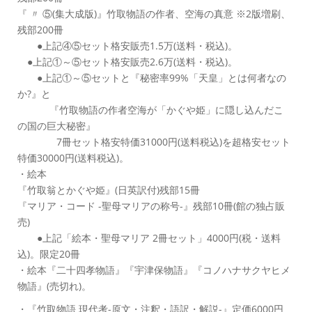
『 〃 ⑤(集大成版)』竹取物語の作者、空海の真意 ※2版増刷、
残部200冊
●上記④⑤セット格安販売1.5万(送料・税込)。
●上記①～⑤セット格安販売2.6万(送料・税込)。
●上記①～⑤セットと『秘密率99%「天皇」とは何者なの
か?』と
『竹取物語の作者空海が「かぐや姫」に隠し込んだこ
の国の巨大秘密』
7冊セット格安特価31000円(送料税込)を超格安セット
特価30000円(送料税込)。
・絵本
『竹取翁とかぐや姫』(日英訳付)残部15冊
『マリア・コード -聖母マリアの称号-』残部10冊(館の独占販
売)
●上記「絵本・聖母マリア 2冊セット」4000円(税・送料
込)。限定20冊
・絵本『二十四孝物語』『宇津保物語』『コノハナサクヤヒメ
物語』(売切れ)。
・『竹取物語 現代考-原文・注釈・語訳・解説-』定価6000円