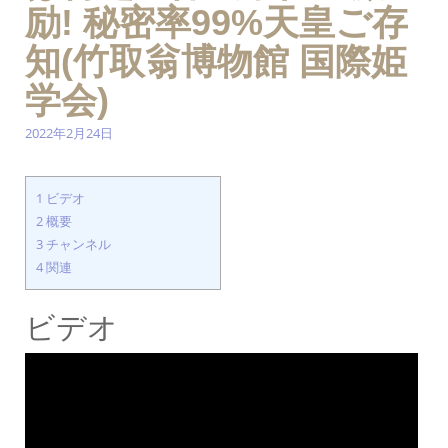
励! 秘密率99%天皇ご存
知(竹取翁博物館 国際姫
学会)
2022年2月24日
1
ビデオ
2
概要
3
チャンネル
4
関連
ビデオ