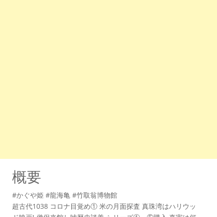
概要
#かぐや姫 #龍海亀 #竹取翁博物館
超古代1038 コロナ目覚め① 米の月面探査 真珠湾はハリウッ