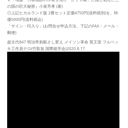
の国の巨大秘密』小泉芳孝 (著)
◎上記ヒカルランド版 2冊セット定価4750円(送料税別)を、特
価5000円(送料税込)
「サイン・印入り」(お問合せ申込方法、下記のFAX・メール・
郵便)
超古代847 明治帝刺殺さし変え メイソン革命 英王室 フルベッ
キ工作員テロ(竹取翁 国際姫学会)2020.8.17