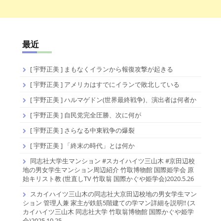
最近
[ 宇野正美 ] まもなくイランから報復攻撃が起きる
[ 宇野正美 ] アメリカはすでにイランで敗北している
[ 宇野正美 ] ハルマゲドン(世界最終戦争)、演出者は何者か
[ 宇野正美 ] 自民党完全圧勝、次に何が
[ 宇野正美 ] さらなる中東戦争の爆裂
[ 宇野正美 ] 「終末の時代」とは何か
同志社大学生マンション #スカイハイツ三山木 #京田辺校
地の男女学生マンション周辺紹介 竹取博物館 国際姫学会 原
始キリスト教 (世直しTV 竹取翁 国際かぐや姫学会)2020.5.26
スカイハイツ三山木の同志社大京田辺校地の男女学生マン
ション 管理人兼 家主が鉄筋5階建ての学マン詳細を説明!! (ス
カイハイツ三山木 同志社大学 竹取翁博物館 国際かぐや姫学
会)2025.10.25