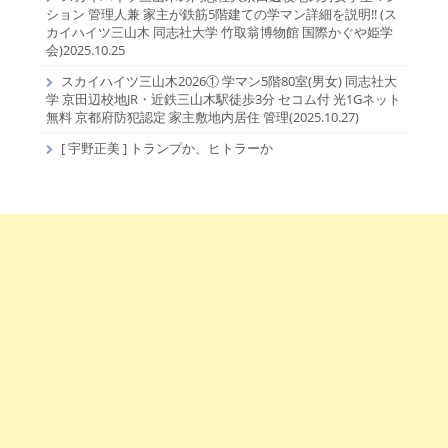
ション 管理人兼 家主が鉄筋5階建ての学マン詳細を説明!! (ス
カイハイツ三山木 同志社大学 竹取翁博物館 国際かぐや姫学
会)2025.10.25
スカイハイツ三山木2026① 学マン5階80室(男女) 同志社大
学 京田辺校地JR・近鉄三山木駅徒歩3分 セコム付 光1Gネット
無料 京都府防犯認定 家主敷地内居住 管理(2025.10.27)
[ 宇野正美 ] トランプか、ヒトラーか