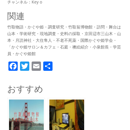
チャンネル：Key o
関連
竹取物語・かぐや姫・調査研究・竹取翁博物館・訪問・舞台は
山本・学術研究・現地調査・史料の採取・京田辺市三山木・山
本・月読神社・大住隼人・不老不死薬・国際かぐや姫学会・
「かぐや姫サロン＆カフェ・石庭・襖絵紹介・小泉館長・学芸
員・かぐや姫館
F
T
E
共
a
w
m
有
c
itt
ai
おすすめ
e
er
l
b
o
o