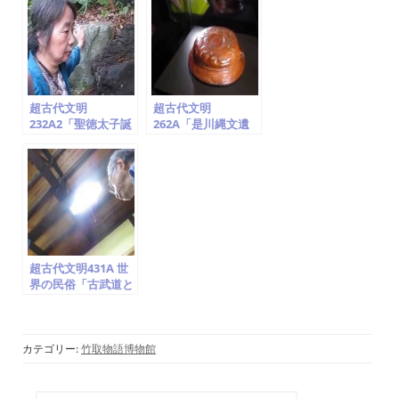
2014.6.13
超古代文明
超古代文明
232A2「聖徳太子誕
262A「是川縄文遺
生地の神社(氏神・
跡出土品(3000年
日の神・龍と鳳
前)。漆塗り飾り太
凰)・地球儀は法隆
刀・弓・土器、櫛。
寺に!?、神奈川県大
青森県八戸市」竹取
庭」竹取翁博物館
翁博物館（国際かぐ
（国際かぐや姫学
や姫学会）
会）2016.7.22
2016.7.23
超古代文明431A 世
界の民俗「古武道と
戦国時代、日本人の
魂とルーツ、明治の
文明は田布施システ
ム」日本は世界文明
カテゴリー:
竹取物語博物館
の最初「卑弥呼・ダ
ビデ」(竹取翁博物
館・国際かぐや姫学