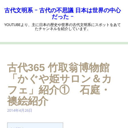
コ
ン
古代文明系 ｰ 古代の不思議 日本は世界の中心
テ
だった ｰ
ン
YOUTUBEより、主に日本の歴史や世界の古代文明系にスポットをあて
ツ
たチャンネルを紹介しています。
へ
ス
キ
ッ
プ
古代365 竹取翁博物館
「かぐや姫サロン＆カ
フェ」紹介① 石庭・
襖絵紹介
2014年4月26日