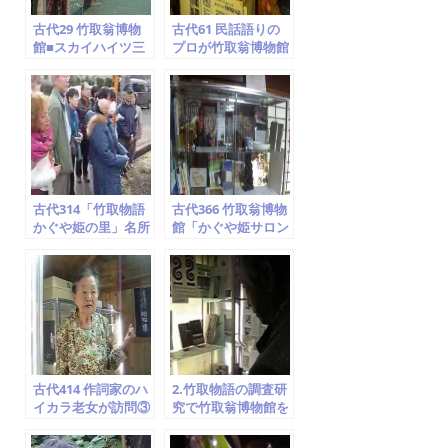
k
古代29 竹取翁博物
古代61 民話語りの
館■スカイハイツ三
プロが竹取翁博物館
山木…見られます
を訪問 ⑧ドキュメン
ト空海説
古代314「竹取物語
古代366 竹取翁博物
かぐや姫の里」名所
館「かぐや姫サロン
案内 ⑦飯岡車塚古墳
＆カフェ」紹介②
京田辺市 竹取翁博物
石庭・襖絵・シュメ
館 2014.2.1
ール文明
古代414 作詞家のハ
2.竹取物語の調査研
イカラ老女が訪問③
究で竹取翁博物館を
世界の生と死の民
訪問 ②貴公子５人の
俗 竹取翁博物館
求婚