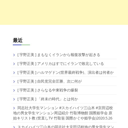
最近
[ 宇野正美 ] まもなくイランから報復攻撃が起きる
[ 宇野正美 ] アメリカはすでにイランで敗北している
[ 宇野正美 ] ハルマゲドン(世界最終戦争)、演出者は何者か
[ 宇野正美 ] 自民党完全圧勝、次に何が
[ 宇野正美 ] さらなる中東戦争の爆裂
[ 宇野正美 ] 「終末の時代」とは何か
同志社大学生マンション #スカイハイツ三山木 #京田辺校
地の男女学生マンション周辺紹介 竹取博物館 国際姫学会 原
始キリスト教 (世直しTV 竹取翁 国際かぐや姫学会)2020.5.26
スカイハイツ三山木の同志社大京田辺校地の男女学生マン