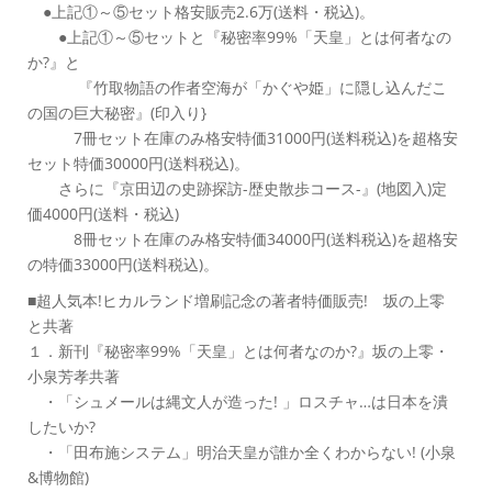
●上記①～⑤セット格安販売2.6万(送料・税込)。
●上記①～⑤セットと『秘密率99%「天皇」とは何者なの
か?』と
『竹取物語の作者空海が「かぐや姫」に隠し込んだこ
の国の巨大秘密』(印入り}
7冊セット在庫のみ格安特価31000円(送料税込)を超格安
セット特価30000円(送料税込)。
さらに『京田辺の史跡探訪-歴史散歩コース-』(地図入)定
価4000円(送料・税込)
8冊セット在庫のみ格安特価34000円(送料税込)を超格安
の特価33000円(送料税込)。
■超人気本!ヒカルランド増刷記念の著者特価販売! 坂の上零
と共著
１．新刊『秘密率99%「天皇」とは何者なのか?』坂の上零・
小泉芳孝共著
・「シュメールは縄文人が造った! 」ロスチャ…は日本を潰
したいか?
・「田布施システム」明治天皇が誰か全くわからない! (小泉
&博物館)