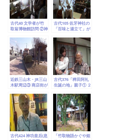
o
k
古代40 文学者が竹
古代105 佐牙神社の
取翁博物館訪問 ②神
「百味と湯立て」が
仙思想、鏡、大住隼
厳かに開催 ② (京田
人、月読神社と月読
辺市の無形民俗文化
命
財)
近鉄三山木・JR三山
古代376「稗田阿礼
木駅周辺③ 商店街が
生誕の地」親子① ２
沢山出来て同志社大
度目の訪問「子供を
学の学生の街となっ
授かった」 (竹取翁
た
博物館)2014.5.8
古代424 神功皇后(息
「竹取物語かぐや姫