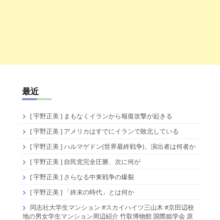
最近
[ 宇野正美 ] まもなくイランから報復攻撃が起きる
[ 宇野正美 ] アメリカはすでにイランで敗北している
[ 宇野正美 ] ハルマゲドン(世界最終戦争)、演出者は何者か
[ 宇野正美 ] 自民党完全圧勝、次に何が
[ 宇野正美 ] さらなる中東戦争の爆裂
[ 宇野正美 ] 「終末の時代」とは何か
同志社大学生マンション #スカイハイツ三山木 #京田辺校
地の男女学生マンション周辺紹介 竹取博物館 国際姫学会 原