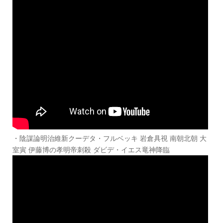
・陰謀論明治維新クーデタ・フルベッキ 岩倉具視 南朝北朝 大
室寅 伊藤博の孝明帝刺殺 ダビデ・イエス竜神降臨