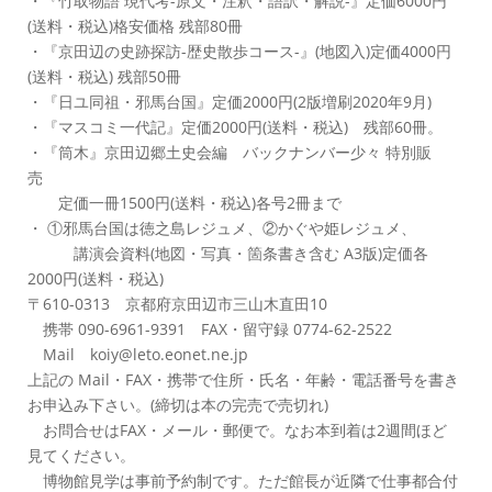
・『竹取物語 現代考-原文・注釈・語訳・解説-』定価6000円
(送料・税込)格安価格 残部80冊
・『京田辺の史跡探訪-歴史散歩コース-』(地図入)定価4000円
(送料・税込) 残部50冊
・『日ユ同祖・邪馬台国』定価2000円(2版増刷2020年9月)
・『マスコミ一代記』定価2000円(送料・税込) 残部60冊。
・『筒木』京田辺郷土史会編 バックナンバー少々 特別販
売
定価一冊1500円(送料・税込)各号2冊まで
・ ①邪馬台国は徳之島レジュメ、②かぐや姫レジュメ、
講演会資料(地図・写真・箇条書き含む A3版)定価各
2000円(送料・税込)
〒610-0313 京都府京田辺市三山木直田10
携帯 090-6961-9391 FAX・留守録 0774-62-2522
Mail koiy@leto.eonet.ne.jp
上記の Mail・FAX・携帯で住所・氏名・年齢・電話番号を書き
お申込み下さい。(締切は本の完売で売切れ)
お問合せはFAX・メール・郵便で。なお本到着は2週間ほど
見てください。
博物館見学は事前予約制です。ただ館長が近隣で仕事都合付