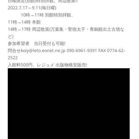
日曜限定(別館)特別拝観。周辺散策!!
2022.7.17～9.11(毎日曜)
10時→11時 別館特別拝観、
11時→14時 本館
14時→17時 周辺散策(万葉集・聖徳太子・青銅鏡出土古墳な
ど)
参加希望者 当日受付も可能!
問合せkoiy@leto.eonet.ne.jp 090-6961-9391 FAX 0774-62-
2522
入館料500円、レジュメ 出版物格安販売!