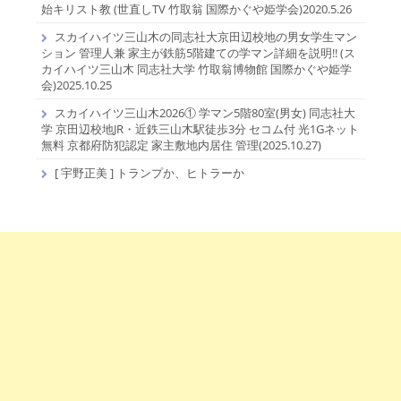
始キリスト教 (世直しTV 竹取翁 国際かぐや姫学会)2020.5.26
スカイハイツ三山木の同志社大京田辺校地の男女学生マン
ション 管理人兼 家主が鉄筋5階建ての学マン詳細を説明!! (ス
カイハイツ三山木 同志社大学 竹取翁博物館 国際かぐや姫学
会)2025.10.25
スカイハイツ三山木2026① 学マン5階80室(男女) 同志社大
学 京田辺校地JR・近鉄三山木駅徒歩3分 セコム付 光1Gネット
無料 京都府防犯認定 家主敷地内居住 管理(2025.10.27)
[ 宇野正美 ] トランプか、ヒトラーか