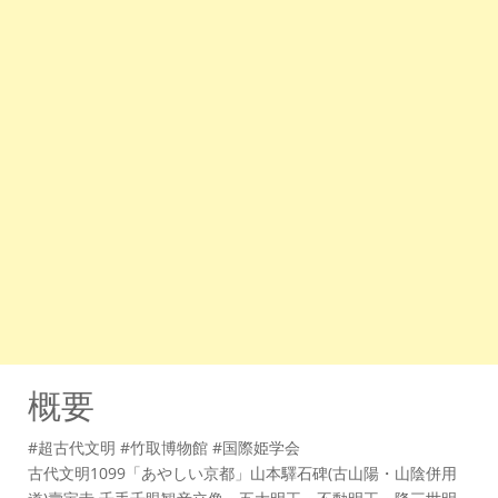
概要
#超古代文明 #竹取博物館 #国際姫学会
古代文明1099「あやしい京都」山本驛石碑(古山陽・山陰併用