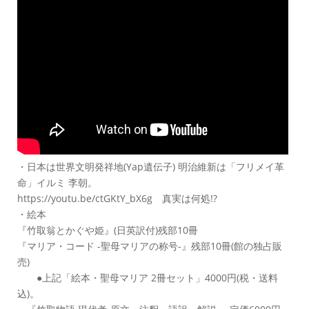
・日本は世界文明発祥地(Yap遺伝子) 明治維新は「フリメイ革
命」イルミ 李朝。
https://youtu.be/ctGKtY_bX6g 真実は何処!?
・絵本
『竹取翁とかぐや姫』(日英訳付)残部10冊
『マリア・コード -聖母マリアの称号-』残部10冊(館の独占販
売)
●上記「絵本・聖母マリア 2冊セット」4000円(税・送料
込)。