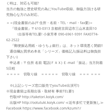
く時は、対応も可能?
当方の勉強と歴史研究の為にYouTube収録。御協力頂ける研
究熱心な方のみ対応。
＝＝(現金書留のみ)〒住所・名前・TEL・mail・fax要)＝
『現金書留』〒610-0313 京都府京田辺市三山木直田10
↑出張等有TEL要! 小泉芳孝 090-6961-9391 FAX0774-
62-2522
『郵便振込用紙・ゆうちょ銀行』は、ネット環境悪く閉鎖!!
通信欄お買求め本名「シリーズ」価格記入(振込料は御負担
下さい)
申込者：〒住所 名前 電話(ＦＡＸ) Ｅ-mail「振込」当方到着
5日程
＝＝＝＝ 切取り線 ＝＝＝＝＝ 切取り線 ＝＝＝ ＝＝＝
※(上記シリーズ窓口販売でyouTube出演可!)
※現金書留は長期出張・取材有 事前TEL要!)
竹取HP http://taketori.koiyk.com/
出版HP http://ootutuki.koiyk.com/ ≪近年多忙で更新無し≫
Facebook https://www.facebook.com/kzumi1/