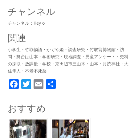
チャンネル
チャンネル：Key o
関連
小学生・竹取物語・かぐや姫・調査研究・竹取翁博物館・訪
問・舞台は山本・学術研究・現地調査・児童アンケート・史料
の採取・放課後・学校・京田辺市三山木・山本・月読神社・大
住隼人・不老不死薬
F
T
E
共
a
w
m
有
c
itt
ai
おすすめ
e
er
l
b
o