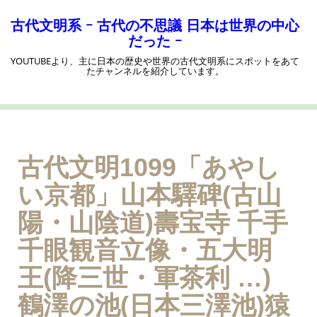
コ
ン
古代文明系 ｰ 古代の不思議 日本は世界の中心
テ
だった ｰ
ン
YOUTUBEより、主に日本の歴史や世界の古代文明系にスポットをあて
ツ
たチャンネルを紹介しています。
へ
ス
キ
ッ
プ
古代文明1099「あやし
い京都」山本驛碑(古山
陽・山陰道)壽宝寺 千手
千眼観音立像・五大明
王(降三世・軍茶利 …)
鶴澤の池(日本三澤池)猿