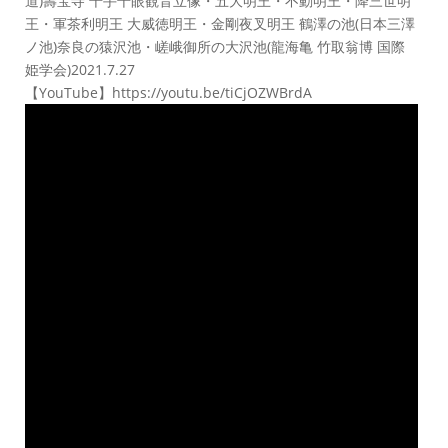
道)壽宝寺 千手千眼観音立像・五大明王・不動明王・降三世明
王・軍茶利明王 大威徳明王・金剛夜叉明王 鶴澤の池(日本三澤
ノ池)奈良の猿沢池・嵯峨御所の大沢池(龍海亀 竹取翁博 国際
姫学会)2021.7.27
【YouTube】https://youtu.be/tiCjOZWBrdA