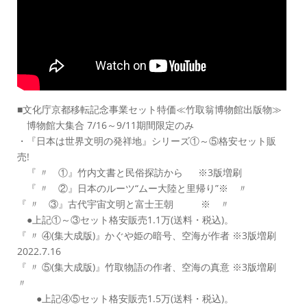
■文化庁京都移転記念事業セット特価≪竹取翁博物館出版物≫
博物館大集合 7/16～9/11期間限定のみ
・『日本は世界文明の発祥地』シリーズ①～⑤格安セット販
売!
『 〃 ①』竹内文書と民俗探訪から ※3版増刷
『 〃 ②』日本のルーツ“ムー大陸と里帰り”※ 〃
『 〃 ③』古代宇宙文明と富士王朝 ※ 〃
●上記①～③セット格安販売1.1万(送料・税込)。
『 〃 ④(集大成版)』かぐや姫の暗号、空海が作者 ※3版増刷
2022.7.16
『 〃 ⑤(集大成版)』竹取物語の作者、空海の真意 ※3版増刷
〃
●上記④⑤セット格安販売1.5万(送料・税込)。