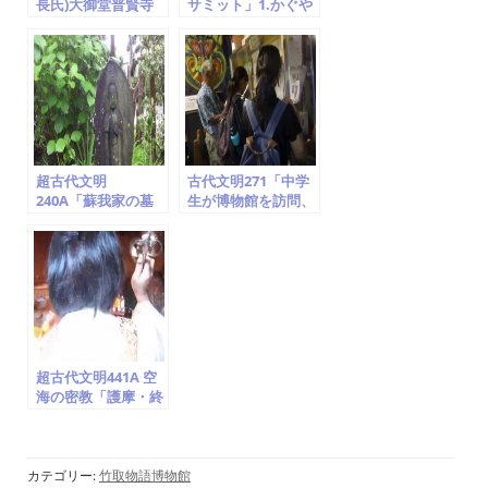
長氏)大御堂普賢寺
サミット」1.かぐや
(息長山)継体天皇筒
姫ゆかり地の名所め
城宮 かぐや姫 竹
ぐり!! (竹取翁博物
取翁博物館
館) 2014.2.1～2.2
超古代文明
古代文明271「中学
240A「蘇我家の墓
生が博物館を訪問、
(稲目・蝦夷・入
作者は世界の聖人で
鹿・馬子らの墓)、
空海、世界一の地域
甘樫丘の麓、神奈川
史に貢献した個人博
県藤沢 」竹取翁博物
物館」竹取翁博物館
館（国際かぐや姫学
（国際かぐや姫学
会）2016.7.22
会）2016.7.26
超古代文明441A 空
海の密教「護摩・終
い弘法、物部・阿斗
氏」真言はバラモン
教のマントラ(竹取
翁博物館・国際かぐ
カテゴリー:
竹取物語博物館