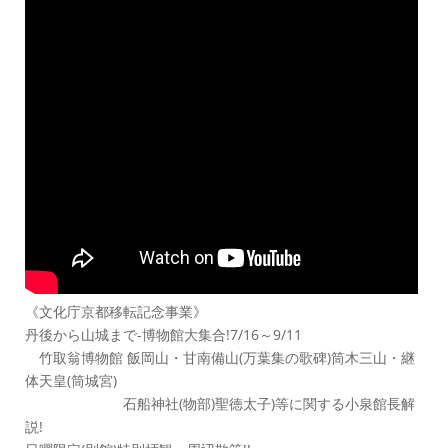
《文化庁京都移転記念事業》
丹後から山城まで-博物館大集合!7/16～9/11
竹取翁博物館 飯岡山・甘南備山(万葉集の歌碑)筒木三山・継
体天皇(筒城宮)
石船神社(物部)聖徳太子)等に関する小泉館長解
説!