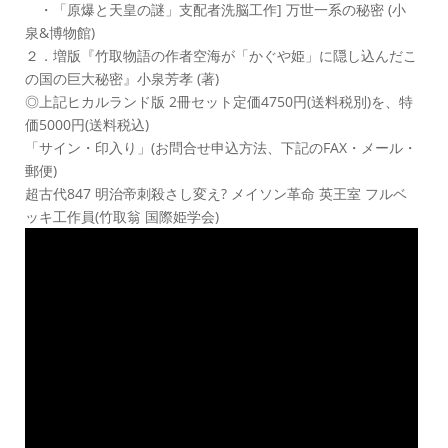
・「原爆と天皇の謎」支配者洗脳工作] 万世一系の秘密 (小
泉&博物館)
２．増版『竹取物語の作者空海が「かぐや姫」に隠し込んだこ
の国の巨大秘密』小泉芳孝 (著)
◎上記ヒカルランド版 2冊セット定価4750円(送料税別)を、特
価5000円(送料税込)
「サイン・印入り」(お問合せ申込方法、下記のFAX・メール・
郵便)
超古代847 明治帝刺殺さし変え? メイソン革命 英王室 フルベ
ッキ工作員(竹取翁 国際姫学会)