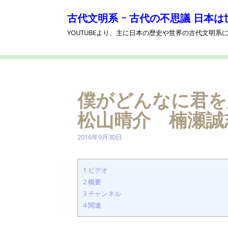
コ
ン
古代文明系 ｰ 古代の不思議 日本は
テ
YOUTUBEより、主に日本の歴史や世界の古代文明
ン
ツ
へ
ス
キ
ッ
僕がどんなに君
プ
松山晴介 楠瀬誠志
2016年9月30日
1
ビデオ
2
概要
3
チャンネル
4
関連