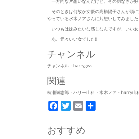
一方的な片想いなんだけど、その切なさが好
そのときは何故か女優の高橋陽子さんが頭に
やっている水木ノアさんに片想いしてみました
いつもは妹みたいな感じなんですが、いい女
あ、元々いい女でした!!
チャンネル
チャンネル：harrygws
関連
楠瀬誠志郎・ハリー山科・水木ノア・harry山
F
T
E
共
a
w
m
有
c
itt
ai
おすすめ
e
er
l