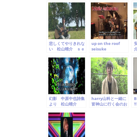
b
o
o
k
悲しくてやりきれな
up on the roof
い 松山晴介 ｓｅ
seisuke
介
ｉｓｕｋｅ ｍａｔ
matsuyama carol
M
ｓｕｙａｍａ
king cover 松山晴
介
幻影 中原中也詩集
harry山科と一緒に
B
より 松山晴介
皆神山に行く会のお
T
Seisuke
知らせ
Matsuyama