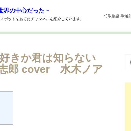
世界の中心だった ｰ
竹取物語博物館
系にスポットをあてたチャンネルを紹介しています。
を好きか君は知らない
検
索
郎 cover 水木ノア
: