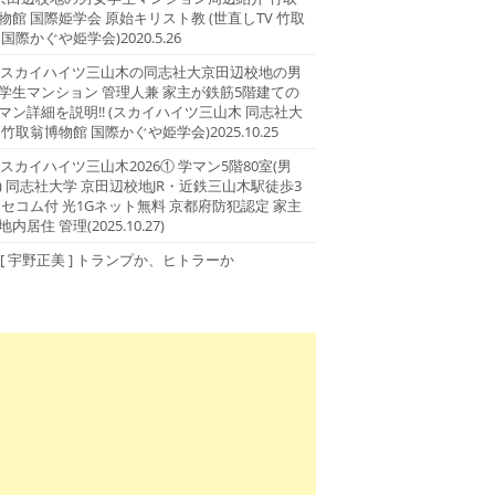
物館 国際姫学会 原始キリスト教 (世直しTV 竹取
 国際かぐや姫学会)2020.5.26
スカイハイツ三山木の同志社大京田辺校地の男
学生マンション 管理人兼 家主が鉄筋5階建ての
マン詳細を説明!! (スカイハイツ三山木 同志社大
 竹取翁博物館 国際かぐや姫学会)2025.10.25
スカイハイツ三山木2026① 学マン5階80室(男
) 同志社大学 京田辺校地JR・近鉄三山木駅徒歩3
 セコム付 光1Gネット無料 京都府防犯認定 家主
地内居住 管理(2025.10.27)
[ 宇野正美 ] トランプか、ヒトラーか