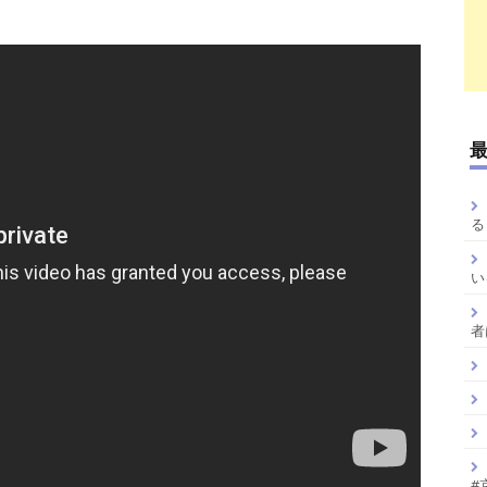
る
い
者
#