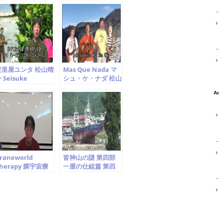
安里屋ユンタ 松山晴
Mas Que Nada マ
 Seisuke
シュ・ケ・ナダ 松山
atsuyama
晴介 Jorge Ben Jor
Cover Seisuke
Matsuyama
raneworld
皆神山の謎 第四部
herapy 膜宇宙療
一厘の仕組篇 第四
法勉強会 第一回.
章 世界を支配する
「宇宙意識から 伝わ
もの
ってきたこと」を読
み解く