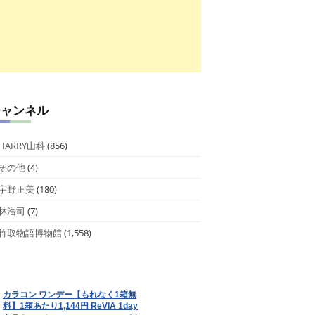
チャンネル
HARRY山科
(856)
その他
(4)
宇野正美
(180)
林浩司
(7)
竹取物語博物館
(1,558)