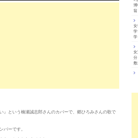
博
翁
女
学
学
女
分
敷
い』という楠瀬誠志郎さんのカバーで、郷ひろみさんの歌で
ンバーです。