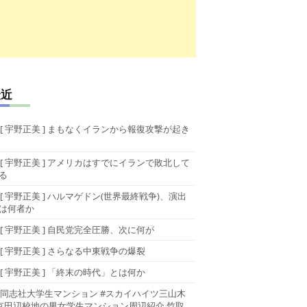
最近
[ 宇野正美 ] まもなくイランから報復攻撃が起き
[ 宇野正美 ] アメリカはすでにイランで敗北して
る
[ 宇野正美 ] ハルマゲドン(世界最終戦争)、演出
は何者か
[ 宇野正美 ] 自民党完全圧勝、次に何が
[ 宇野正美 ] さらなる中東戦争の爆裂
[ 宇野正美 ] 「終末の時代」とは何か
同志社大学生マンション #スカイハイツ三山木
京田辺校地の男女学生マンション周辺紹介 竹取