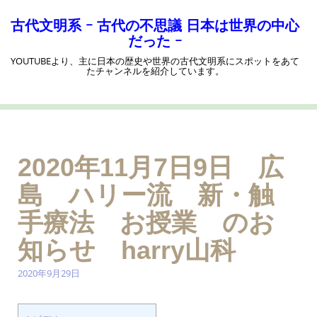
コ
ン
古代文明系 ｰ 古代の不思議 日本は世界の中心
テ
だった ｰ
ン
YOUTUBEより、主に日本の歴史や世界の古代文明系にスポットをあて
ツ
たチャンネルを紹介しています。
へ
ス
キ
ッ
プ
2020年11月7日9日 広
島 ハリー流 新・触
手療法 お授業 のお
知らせ harry山科
2020年9月29日