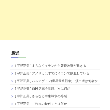
最近
[ 宇野正美 ] まもなくイランから報復攻撃が起きる
[ 宇野正美 ] アメリカはすでにイランで敗北している
[ 宇野正美 ] ハルマゲドン(世界最終戦争)、演出者は何者か
[ 宇野正美 ] 自民党完全圧勝、次に何が
[ 宇野正美 ] さらなる中東戦争の爆裂
[ 宇野正美 ] 「終末の時代」とは何か