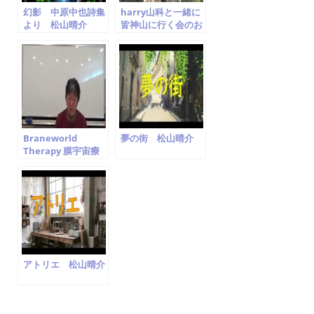
幻影 中原中也詩集
harry山科と一緒に
より 松山晴介
皆神山に行く会のお
Seisuke
知らせ
Matsuyama
Braneworld
夢の街 松山晴介
Therapy 膜宇宙療
法勉強会 第一回.
「宇宙意識から 伝わ
ってきたこと」を読
み解く
アトリエ 松山晴介