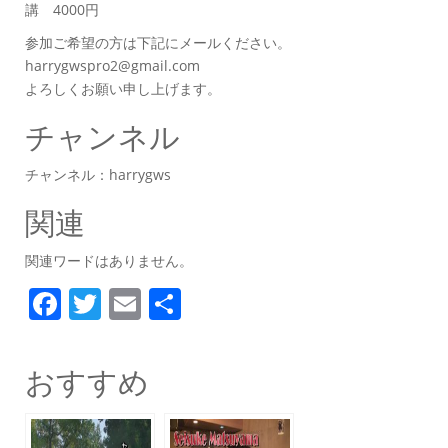
講 4000円
参加ご希望の方は下記にメールください。
harrygwspro2@gmail.com
よろしくお願い申し上げます。
チャンネル
チャンネル：harrygws
関連
関連ワードはありません。
F
T
E
共
a
w
m
有
c
itt
ai
おすすめ
e
er
l
b