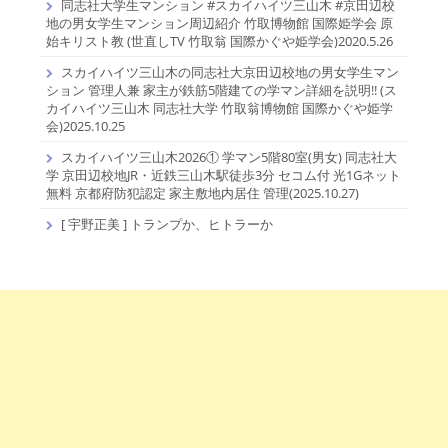
同志社大学生マンション #スカイハイツ三山木 #京田辺校
地の男女学生マンション周辺紹介 竹取博物館 国際姫学会 原
始キリスト教 (世直しTV 竹取翁 国際かぐや姫学会)2020.5.26
スカイハイツ三山木の同志社大京田辺校地の男女学生マン
ション 管理人兼 家主が鉄筋5階建ての学マン詳細を説明!! (ス
カイハイツ三山木 同志社大学 竹取翁博物館 国際かぐや姫学
会)2025.10.25
スカイハイツ三山木2026① 学マン5階80室(男女) 同志社大
学 京田辺校地JR・近鉄三山木駅徒歩3分 セコム付 光1Gネット
無料 京都府防犯認定 家主敷地内居住 管理(2025.10.27)
[ 宇野正美 ] トランプか、ヒトラーか