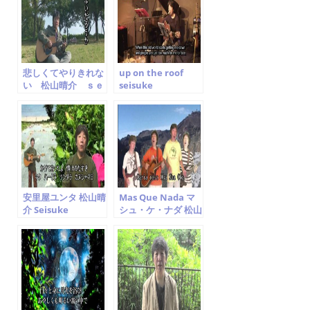
o
o
k
悲しくてやりきれな
up on the roof
い 松山晴介 ｓｅ
seisuke
ｉｓｕｋｅ ｍａｔ
matsuyama carol
ｓｕｙａｍａ
king cover 松山晴
介
安里屋ユンタ 松山晴
Mas Que Nada マ
介 Seisuke
シュ・ケ・ナダ 松山
Matsuyama
晴介 Jorge Ben Jor
Cover Seisuke
Matsuyama