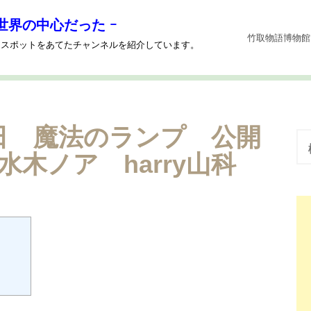
世界の中心だった ｰ
竹取物語博物館
系にスポットをあてたチャンネルを紹介しています。
22日 魔法のランプ 公開
検
索
木ノア harry山科
: