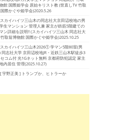
物館 国際姫学会 原始キリスト教 (世直しTV 竹取
 国際かぐや姫学会)2020.5.26
スカイハイツ三山木の同志社大京田辺校地の男
学生マンション 管理人兼 家主が鉄筋5階建ての
マン詳細を説明!! (スカイハイツ三山木 同志社大
 竹取翁博物館 国際かぐや姫学会)2025.10.25
スカイハイツ三山木2026① 学マン5階80室(男
) 同志社大学 京田辺校地JR・近鉄三山木駅徒歩3
 セコム付 光1Gネット無料 京都府防犯認定 家主
地内居住 管理(2025.10.27)
[ 宇野正美 ] トランプか、ヒトラーか