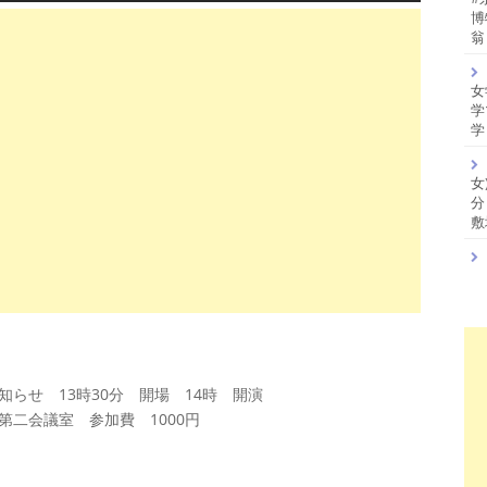
博
翁
女
学
学
女
分
敷
知らせ 13時30分 開場 14時 開演
第二会議室 参加費 1000円