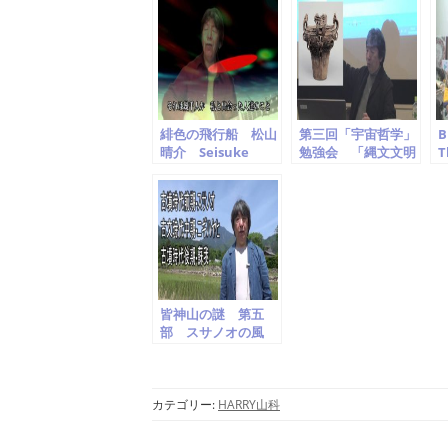
Young 高橋スキイ
beatles cover
チ 松山晴介
緋色の飛行船 松山
第三回「宇宙哲学」
B
晴介 Seisuke
勉強会 「縄文文明
T
Matsuyama
と宇宙哲学」
Harry山科
皆神山の謎 第五
部 スサノオの風
篇 第四章 幻の大
王(おおきみ)
カテゴリー:
HARRY山科