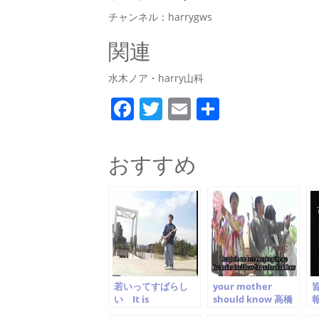
チャンネル：harrygws
関連
水木ノア・harry山科
F
T
E
共
a
w
m
有
c
itt
ai
おすすめ
e
er
l
b
o
o
k
若いってすばらし
your mother
い It is
should know 高橋
報
Wonderful
スキイチ the