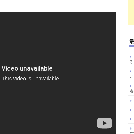
る
い
者
#