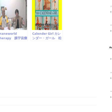
考える
cover
raneworld
Calender Girl カレ
herapy 膜宇宙療
ンダー・ガール 松
法 神山三津夫先生
山晴介 Seisuke
に聞く harry山科
Matsuyama