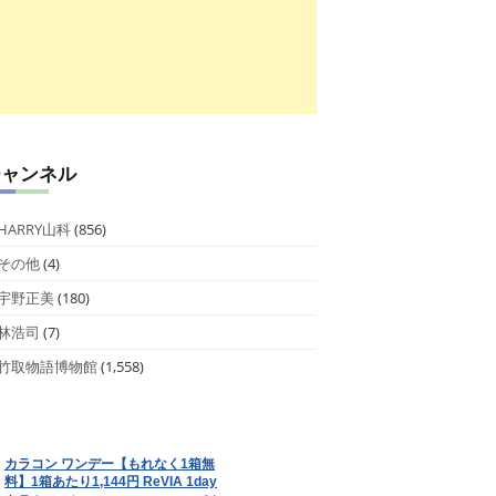
チャンネル
HARRY山科
(856)
その他
(4)
宇野正美
(180)
林浩司
(7)
竹取物語博物館
(1,558)