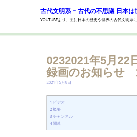
コ
ン
古代文明系 ｰ 古代の不思議 日本は
テ
YOUTUBEより、主に日本の歴史や世界の古代文明
ン
ツ
へ
ス
キ
ッ
0232021年5月
プ
録画のお知らせ 水
2021年5月9日
1
ビデオ
2
概要
3
チャンネル
4
関連