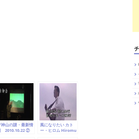
皆神山の謎・最新情
風になりたい カト
 2010.10.22 ②
ー・ヒロム Hiromu
磐座と磐境について
kato 川村ゆうこ