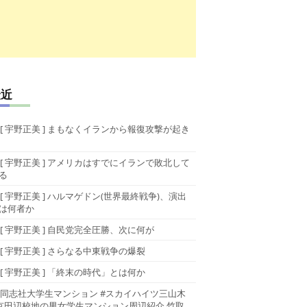
最近
[ 宇野正美 ] まもなくイランから報復攻撃が起き
[ 宇野正美 ] アメリカはすでにイランで敗北して
る
[ 宇野正美 ] ハルマゲドン(世界最終戦争)、演出
は何者か
[ 宇野正美 ] 自民党完全圧勝、次に何が
[ 宇野正美 ] さらなる中東戦争の爆裂
[ 宇野正美 ] 「終末の時代」とは何か
同志社大学生マンション #スカイハイツ三山木
京田辺校地の男女学生マンション周辺紹介 竹取