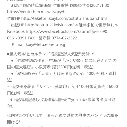
邪馬台国の勝氏(龍海亀 竹取翁博 国際姫学会)2021.1.30
https://youtu.be/rmHwHvqxydc
竹取HP http://taketori.koiyk.com/ootutu-shupan.html
出版HP http://ootutuki.koiyk.com/ ≪近年多忙で更新無し≫
Facebook https://www.facebook.com/kzumi1携帯 090-
6961-9391 FAX・留守録 0774-62-2522
Ｅ-mail koiy@leto.eonet.ne.jp
■超人気本!ヒカルランド増刷記念!人気版!!受付中!
●『竹取物語の作者・空海が「かぐや姫」に隠し込んだこの
国の巨大秘密』小泉芳孝 (著)2500円(送料・税込)
●『秘密率99%「天皇」とは何者なのか?』4000円(税・送料
込)
◉上記2冊を著者「サイン・落款印」入り100冊限定販売!! 6000
円(送料・税込)
※(上記増刷記念!人気版!!窓口販売でyouTube希望者出演可能
付!)
≪内容≫封印されてしまった縄文以前の歴史のパンドラの箱を
開ける!