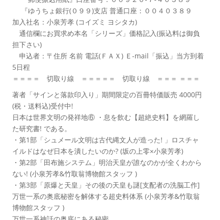
『ゆうちょ銀行(０９９)支店 普通口座：００４０３８９
加入社名：小泉芳孝 (コイズミ ヨシタカ)
通信欄にお買求め本名「シリーズ」価格記入(振込料は御負
担下さい)
申込者：〒住所 名前 電話(ＦＡＸ) Ｅ-mail「振込」当方到着
5日程
＝＝＝＝ 切取り線 ＝＝＝＝＝ 切取り線 ＝＝＝ ＝＝＝
著者「サインと落款印入り」期間限定の百冊特価販売 4000円
(税・送料込)受付中!
日本は世界文明の発祥地⑥ ・息を飲む【超絶史料】を網羅し
た研究書! である。
・第1部「シュメール文明は古代縄文人が造った! 」ロスチャ
イルドはなぜ日本を潰したいのか? (坂の上零×小泉芳孝)
・第2部「田布施システム」明治天皇が誰なのかが全くわから
ない! (小泉芳孝&竹取翁博物館スタッフ )
・第3部「原爆と天皇」その後の天皇も謎[支配者の洗脳工作]
万世一系の奥底秘密を解体する超史料体系 (小泉芳孝&竹取翁
博物館スタッフ )
万世一系神話の奥底にある秘密