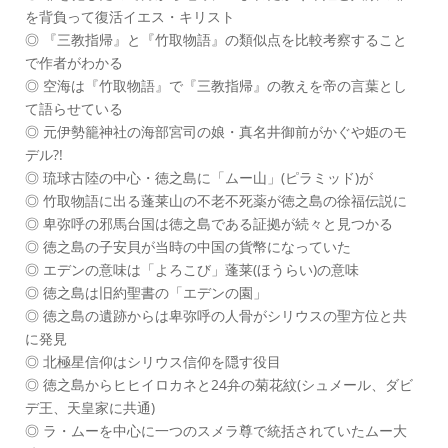
を背負って復活イエス・キリスト
◎ 『三教指帰』と『竹取物語』の類似点を比較考察すること
で作者がわかる
◎ 空海は『竹取物語』で『三教指帰』の教えを帝の言葉とし
て語らせている
◎ 元伊勢籠神社の海部宮司の娘・真名井御前がかぐや姫のモ
デル?!
◎ 琉球古陸の中心・徳之島に「ムー山」(ピラミッド)が
◎ 竹取物語に出る蓬莱山の不老不死薬が徳之島の徐福伝説に
◎ 卑弥呼の邪馬台国は徳之島である証拠が続々と見つかる
◎ 徳之島の子安貝が当時の中国の貨幣になっていた
◎ エデンの意味は「よろこび」蓬莱(ほうらい)の意味
◎ 徳之島は旧約聖書の「エデンの園」
◎ 徳之島の遺跡からは卑弥呼の人骨がシリウスの聖方位と共
に発見
◎ 北極星信仰はシリウス信仰を隠す役目
◎ 徳之島からヒヒイロカネと24弁の菊花紋(シュメール、ダビ
デ王、天皇家に共通)
◎ ラ・ムーを中心に一つのスメラ尊で統括されていたムー大