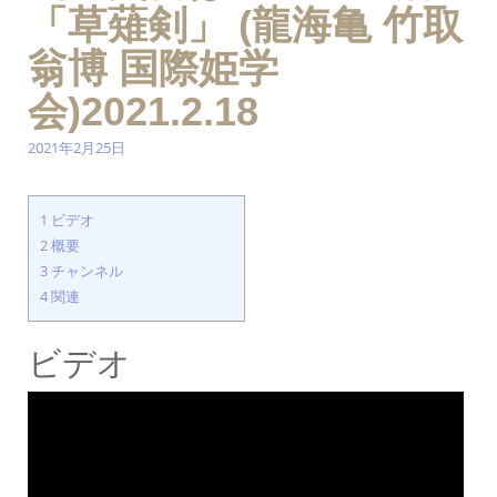
「草薙剣」 (龍海亀 竹取
翁博 国際姫学
会)2021.2.18
2021年2月25日
1
ビデオ
2
概要
3
チャンネル
4
関連
ビデオ