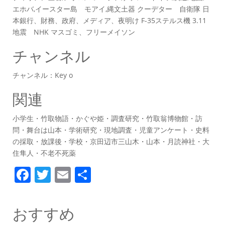
エホバ,イースター島 モアイ,縄文土器 クーデター 自衛隊 日
本銀行、財務、政府、メディア、夜明け F-35ステルス機 3.11
地震 NHK マスゴミ、フリーメイソン
チャンネル
チャンネル：Key o
関連
小学生・竹取物語・かぐや姫・調査研究・竹取翁博物館・訪
問・舞台は山本・学術研究・現地調査・児童アンケート・史料
の採取・放課後・学校・京田辺市三山木・山本・月読神社・大
住隼人・不老不死薬
F
T
E
共
a
w
m
有
c
itt
ai
おすすめ
e
er
l