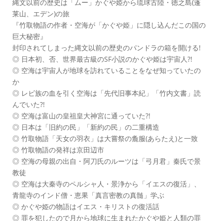
縄文以前の歴史は「ムー」かぐや姫から琉球古陸・徳之島(蓬
莱山、エデン)の旅
『竹取物語の作者・空海が「かぐや姫」に隠し込んだこの国の
巨大秘密』
封印されてしまった縄文以前の歴史のパンドラの箱を開ける!
◎ 日本初、否、世界最古級のSF小説のかぐや姫は宇宙人?!
◎ 空海は宇宙人が地球を訪れていることをなぜ知っていたの
か
◎ レビ族の血を引く空海は「先代旧事本紀」「竹内文書」読
んでいた?!
◎ 空海は富山の皇祖皇大神宮に通っていた?!
◎ 日本は「旧約の民」「新約の民」の二重構造
◎ 竹取物語「天女の羽衣」は大嘗祭の麁服(あらたえ)と一致
◎ 竹取物語の発祥は京田辺市
◎ 空海の母親の出自・阿刀氏のルーツは「弓月君」秦氏で景
教徒
◎ 空海は大秦寺のペルシャ人・景浄から「イエスの復活」、
青龍寺のインド僧・恵果「真言密教の真髄」学ぶ
◎ かぐや姫の物語はイエス・キリストの復活話
◎ 罪を犯したので月から地球に生まれたかぐや姫と人類の罪