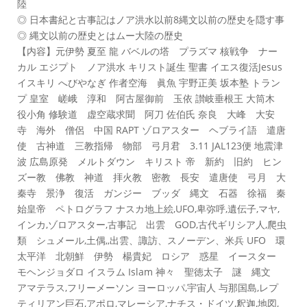
陸
◎ 日本書紀と古事記はノア洪水以前8縄文以前の歴史を隠す事
◎ 縄文以前の歴史とはムー大陸の歴史
【内容】元伊勢 夏至 龍 バベルの塔 プラズマ 核戦争 ナー
カル エジプト ノア洪水 キリスト誕生 聖書 イエス復活Jesus
イスキリ へびやなぎ 作者空海 眞魚 宇野正美 坂本塾 トラン
プ 皇室 嵯峨 淳和 阿古屋御前 玉依 讃岐垂根王 大筒木
役小角 修験道 虚空蔵求聞 阿刀 佐伯氏 奈良 大峰 大安
寺 海外 僧侶 中国 RAPT ゾロアスター ヘブライ語 遣唐
使 古神道 三教指帰 物部 弓月君 3.11 JAL123便 地震津
波 広島原発 メルトダウン キリスト 帝 新約 旧約 ヒン
ズー教 佛教 神道 拝火教 密教 長安 遣唐使 弓月 大
秦寺 景浄 復活 ガンジー ブッダ 縄文 石器 徐福 秦
始皇帝 ペトログラフ ナスカ地上絵,UFO,卑弥呼,遺伝子,マヤ,
インカ,ゾロアスター,古事記 出雲 GOD,古代ギリシア人,爬虫
類 シュメール,土偶,,出雲、諏訪、スノーデン、米兵 UFO 環
太平洋 北朝鮮 伊勢 楊貴妃 ロシア 惑星 イースター
モヘンジョダロ イスラム Islam 神々 聖徳太子 謎 縄文
アマテラス,フリーメーソン ヨーロッパ,宇宙人 与那国島,レプ
ティリアン巨石,アポロ,マレーシア,ナチス・ドイツ,釈迦,地図,