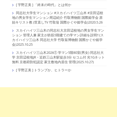
[ 宇野正美 ] 「終末の時代」とは何か
同志社大学生マンション #スカイハイツ三山木 #京田辺校
地の男女学生マンション周辺紹介 竹取博物館 国際姫学会 原
始キリスト教 (世直しTV 竹取翁 国際かぐや姫学会)2020.5.26
スカイハイツ三山木の同志社大京田辺校地の男女学生マン
ション 管理人兼 家主が鉄筋5階建ての学マン詳細を説明!! (ス
カイハイツ三山木 同志社大学 竹取翁博物館 国際かぐや姫学
会)2025.10.25
スカイハイツ三山木2026① 学マン5階80室(男女) 同志社大
学 京田辺校地JR・近鉄三山木駅徒歩3分 セコム付 光1Gネット
無料 京都府防犯認定 家主敷地内居住 管理(2025.10.27)
[ 宇野正美 ] トランプか、ヒトラーか