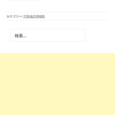
何者か③ 明治と米大
統領選挙 TV Raidio
ディレクタ… )邪馬
台国の勝氏(龍海亀
カテゴリー:
竹取物語博物館
竹取翁博 国際姫学
会)2021.1.30
検
索
: