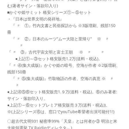
む(著者サイン・落款印入り)
■かぐや姫サミット 格安シリーズ①～⑤セット
・『日本は世界文明の発祥地』
『 〃 ①』竹内文書と民俗探訪から ※3版増刷、残部150
冊
『 〃 ②』日本のルーツ“ムー大陸と里帰り” ※ 〃
〃
『 〃 ③』古代宇宙文明と富士王朝 ※ 〃 〃
●上記①～③セット格安販売1.2万(送料・税込)。
『 〃 ④(集大成版)』かぐや姫の暗号、空海が作者 ※2版増刷、
残部150冊
『 〃 ⑤(集大成版)』竹取物語の作者、空海の真意 ※ 〃
〃
●上記④⑤⑥セット格安販売1.９万(送料・税込)。⑥のみ著者:
サイン・落款印入り。
●上記①～⑥セットプレミア格安販売３万(送料・税込))。
※(上記シリーズ⑥は、窓口でyouTube希望者出演可能付1!)
〇超古代文明931 秘密率99%「天皇」とは何者か③ 明治と米
大統領選挙 TV Raidioディレクタ… )