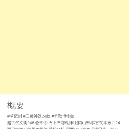
概要
#草薙剣 #三種神器24紋 #竹取博物館
超古代文明946 物部⑤ 石上布都魂神社(岡山県赤穂市)本殿に24