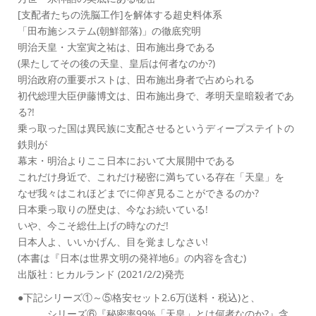
[支配者たちの洗脳工作]を解体する超史料体系
「田布施システム(朝鮮部落)」の徹底究明
明治天皇・大室寅之祐は、田布施出身である
(果たしてその後の天皇、皇后は何者なのか?)
明治政府の重要ポストは、田布施出身者で占められる
初代総理大臣伊藤博文は、田布施出身で、孝明天皇暗殺者であ
る?!
乗っ取った国は異民族に支配させるというディープステイトの
鉄則が
幕末・明治よりここ日本において大展開中である
これだけ身近で、これだけ秘密に満ちている存在「天皇」を
なぜ我々はこれほどまでに仰ぎ見ることができるのか?
日本乗っ取りの歴史は、今なお続いている!
いや、今こそ総仕上げの時なのだ!
日本人よ、いいかげん、目を覚ましなさい!
(本書は『日本は世界文明の発祥地6』の内容を含む)
出版社 : ヒカルランド (2021/2/2)発売
●下記シリーズ①～⑤格安セット2.6万(送料・税込)と、
シリーズ⑥『秘密率99%「天皇」とは何者なのか?』含