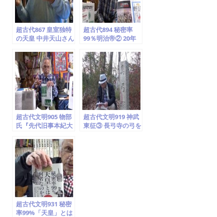
学会)2020.5.26
翁 国際姫学
会)2020.9.11
超古代867 皇室独特
超古代894 秘密率
の天皇 中井天山さん
99％明治帝② 20年
来館 YAP24弁日輪紋
12月21日販売決定!
日本の真実 大変革が
支配者たちの洗脳工
動き出した! 9.11
作一挙公開! 明治・
3.11人工地震・津波
昭和の象徴天皇? 坂
明治文明開化 (龍海
の上零x小泉 大室寅
亀 竹取翁 国際姫学
之祐 孝明天皇 伊藤
会)20.10.24
博文 (龍海亀 竹取翁
かぐや姫学会)
超古代文明905 物部
超古代文明919 神武
氏『先代旧事本紀大
東征③ 長弓寺の弓を
成経』饒速日命がの
埋めた「真弓塚」
櫂峰に石船神社に降
(弓塚)山伏塚、斑鳩
臨「日本ヤマト登
三十六峰を見渡す高
美」椿井文書・エブ
台の日本(ヤマト)ま
リモロー ホツマ・カ
ほろばの里、物部か
タカムナ (龍海亀 国
ら神武へ(龍海亀 国
際姫学会)2020.12.22
際姫学会)2021.1.2
超古代文明931 秘密
率99%「天皇」とは