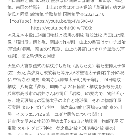
面日輪紋と徳川の桐紋 蟇股は松 周囲には龍像「猿田彦」鶴と
亀、南国の竹彫刻、山上の奥宮はオロチ退治「草薙剣」徳之島
伊氏と同様 (龍海亀 竹取翁博 国際姫学会)2021.2.18
【YouTube】https://youtu.be/8p4Vu5X8–U
https://youtu.be/htKK1wF78Xk
≪発見≫本殿に24面日輪紋と徳川の桐紋 蟇股は松 周囲には龍
像「猿田彦」鶴と亀、南国の竹彫刻、山上の奥宮はオロチ退治
(草薙剣)鶴亀、南国の竹彫刻、山上の奥宮にはオロチ退治の(草
薙剣)、徳之島伊氏と同様
天皇の大嘗祭儀式の錫杖持ち麁服（あらたえ）着た聖徳太子像
(左半分)と高炉持ち袈裟着た等身大6才聖徳太子像(右半分)の秘
仏 中宮寺跡 発見! 斑鳩寺(兵庫県太子町)厨子扉は、24日輪紋・
橘紋、八角堂「夢殿」周囲には 24日輪紋・橘紋を多数発見!)
兵庫県高砂市の岩井さん(寿司店「岩松」)の案内で、物部氏か
ら、地元斑鳩寺の聖徳太子の出自と地球儀 それに物部守屋
石宝殿 タルド ダビデ神社 徳之島24紋と斑鳩寺24紋 秦の川
勝 イスラエル12支族＝ユダヤ民族について聞く!
超古代文明942 物部① 聖徳太子の出自と地球儀 物部守屋 石
宝殿 タルド ダビデ神社 徳之島24紋と斑鳩寺24紋 秦の川
勝 イスラエル12支族 猿田彦(龍海亀 竹取翁博 国際姫学