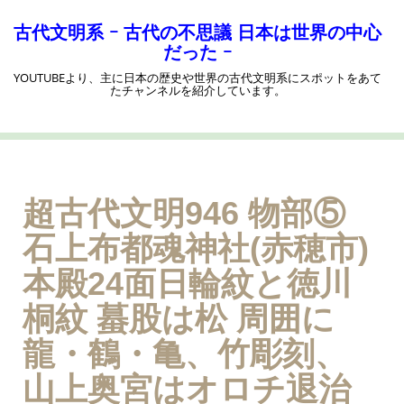
コ
ン
古代文明系 ｰ 古代の不思議 日本は世界の中心
テ
だった ｰ
ン
YOUTUBEより、主に日本の歴史や世界の古代文明系にスポットをあて
ツ
たチャンネルを紹介しています。
へ
ス
キ
ッ
プ
超古代文明946 物部⑤
石上布都魂神社(赤穂市)
本殿24面日輪紋と徳川
桐紋 蟇股は松 周囲に
龍・鶴・亀、竹彫刻、
山上奥宮はオロチ退治