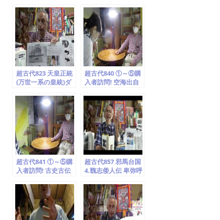
b
o
o
k
超古代823 天皇正統
超古代840 ①～⑤購
(万世一系の皇統)ダ
入者訪問! 空海出自
ビデは日本王家! 中
雑体書(絵文字) 原子
継ぎ天皇系譜・明治
キリスト教(阿刀氏)
から偽物・怪しい
隠れ寺(世直しTV 竹
説! 孝光天皇…封印
取翁 国際かぐや姫学
を解く(世直しTV 竹
会)2020.5.26
取翁 国際かぐや姫学
会)2020.5.13
超古代841 ①～⑤購
超古代857 邪馬台国
入者訪問! 古史古伝
4.魏志倭人伝 卑弥呼
「景浄アダム」は
は神女シャーマン
⑤P44～45(参照)原
(祭祀者)「徳之島の
始キリスト教(阿刀
面縄」ムー山 入墨
氏)隠れ寺(世直しTV
海南島と同じ気候 長
竹取翁 国際かぐや姫
寿の村(龍海亀 竹取