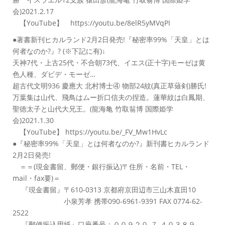
会)2021.2.17
【YouTube】 https://youtu.be/8elR5yMVqPI
●著書新刊ヒカルランド2月2日発売!『秘密率99%「天皇」とは
何者なのか?』? (※下記に有)↓
天神7代・上古25代・不合朝73代、イエス(正十字)モーゼは黄
色人種、ダビデ・モーゼ…
超古代文明936 慶應大 北村博士④ 物部24紋(真正草薙剣)勝氏!
万葉集は山代、飛鳥はムー折口信夫の捏造。蓮華紋は白鳳期、
聖徳太子と山代大兄王。(龍海亀 竹取翁博 国際姫学
会)2021.1.30
【YouTube】 https://youtu.be/_FV_Mw1HvLc
●『秘密率99%「天皇」とは何者なのか?』新刊書ヒカルランド
2月2日発売!
＝＝(現金書留、郵便・銀行振込)〒住所・名前・TEL・
mail・fax要)＝
『現金書留』〒610-0313 京都府京田辺市三山木直田10
小泉芳孝 携帯090-6961-9391 FAX 0774-62-
2522
『郵便振込用紙』口座番号：００９２０-７-４０３８９