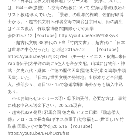
※『日本は世界文明発祥地』シリーズ⑤ 「景浄について」
は、P44～45(参照) 1.空海の密教について 空海は景教(原始キ
リスト教)を学んでいた。「景教」の世界的権威、佐伯好郎博
士から。・超古代文明 5.作者空海で舞台は京田辺、姫の誕生
はイエス復活 竹取翁博物館(国際かぐや姫学
会)2015.7.12【YouTube】http://youtu.be/oxIWYb8Kyv8
・超古代文明 38,神代の正当『竹内文書』、超古代に「日本
は世界の中心だった!」と明記 2015.9.12 【YouTube】
https://youtu.be/yLuYJDCJYIM (モーゼ・イエス・釈迦…来日
Yap遺伝子)太平洋の島に5色人を帝が支配。山城には物部・神
武・欠史八代・継体・仁徳の歴代天皇(聖徳太子)素戔嗚尊(牛頭
天皇)…いた。『日本は世界文明の発祥地』出版本など全部購
入。残部少々、連日10～15で急遽増刷!! 海外からも購入申込
あり。
※≪お知らせ≫シリーズ①～⑤予約受付。必要な方は、事前
に残お申込み送金下さい。20.5.26現在。
・超古代829 発見! 邪馬台国 徳之島 ヒミコ巳葬 『魏志倭人
傳』ノロ・ユタ長寿島(ギネス泉重千代)徐福も… (世直しTV 竹
取翁 国際かぐや姫学会)20.5.16 【YouTube】
https://youtu.be/BFDhOcrBfHs