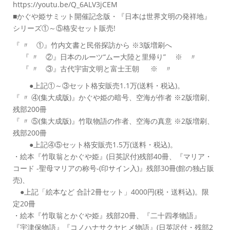
https://youtu.be/Q_6ALV3jCEM
■かぐや姫サミット開催記念版・『日本は世界文明の発祥地』
シリーズ①～⑤格安セット販売!
『 〃 ①』竹内文書と民俗探訪から ※3版増刷へ
『 〃 ②』日本のルーツ“ムー大陸と里帰り” ※ 〃
『 〃 ③』古代宇宙文明と富士王朝 ※ 〃
●上記①～③セット格安販売1.1万(送料・税込)。
『 〃 ④(集大成版)』かぐや姫の暗号、空海が作者 ※2版増刷、
残部200冊
『 〃 ⑤(集大成版)』竹取物語の作者、空海の真意 ※2版増刷、
残部200冊
●上記④⑤セット格安販売1.5万(送料・税込)。
・絵本『竹取翁とかぐや姫』(日英訳付)残部40冊、『マリア・
コード -聖母マリアの称号-(印サイン入)』残部30冊(館の独占販
売)、
●上記「絵本など 合計2冊セット」4000円(税・送料込)。限
定20冊
・絵本『竹取翁とかぐや姫』残部20冊、『二十四孝物語』
『宇津保物語』『コノハナサクヤヒメ物語』(日英訳付・残部2