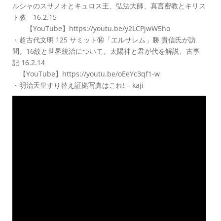
ルシャのスサノオとキュロス王、弘法大師、真言密教とキリス
ト教 16.2.15
【YouTube】https://youtu.be/y2LCPjwW5ho
・超古代文明 125 サミット⑭「エルサレム」勝 貴信氏が訪
問。16紋と世界統治について。太陽神と君が代を解説、古事
記 16.2.14
【YouTube】https://youtu.be/oEeYc3qf1-w
・明治天皇すり替え証拠写真はこれ! – kaji