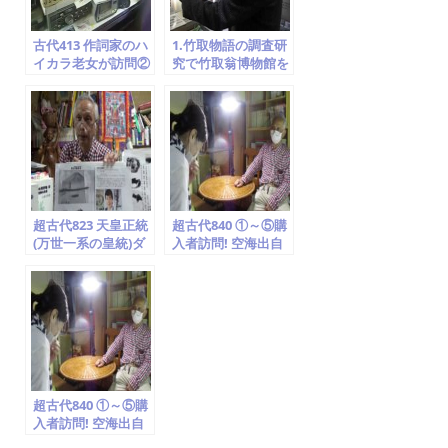
古代413 作詞家のハ
1.竹取物語の調査研
イカラ老女が訪問②
究で竹取翁博物館を
マスコミ・映画・演
訪問 ②貴公子５人の
劇 竹取翁博物館
求婚
2014.6.13
超古代823 天皇正統
超古代840 ①～⑤購
(万世一系の皇統)ダ
入者訪問! 空海出自
ビデは日本王家! 中
雑体書(絵文字) 原子
継ぎ天皇系譜・明治
キリスト教(阿刀氏)
から偽物・怪しい
隠れ寺(世直しTV 竹
説! 孝光天皇…封印
取翁 国際かぐや姫学
を解く(世直しTV 竹
会)2020.5.26
取翁 国際かぐや姫学
会)2020.5.13
超古代840 ①～⑤購
入者訪問! 空海出自
雑体書(絵文字) 原子