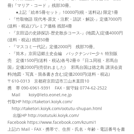
冊)『マリア・コード 』残部30冊。
●上記「絵本5冊セット」10000円(税・送料込) 限定1冊
・『竹取物語 現代考-原文・注釈・語訳・解説-』定価7000円
(送料・税込)プレミア価格 残部4冊
・『京田辺の史跡探訪-歴史散歩コース-』(地図入)定価4000円
(送料・税込) 残部50冊
・『マスコミ一代記』定価2000円 残部70冊。
・『筒木』京田辺郷土史会編 バックナンバー少々 特別販
売 定価1500円(送料・税込)各号2冊※『日ユ同祖・邪馬台
国』定価2000円(売切れました) 邪馬台国は徳之島 講演会資
料(地図・写真・箇条書き含む)定価2000円(送料・税込)
〒610-0313 京都府京田辺市三山木直田10
携 帯 090-6961-9391 FAX・留守録 0774-62-2522
Mail koiy@leto.eonet.ne.jp
竹取HP http://taketori.koiyk.com/
http://taketori.koiyk.com/ootutu-shupan.html
出版HP http://ootutuki.koiyk.com/
Facebook https://www.facebook.com/kzumi1
上記の Mail・FAX・携帯で、住所・氏名・年齢・電話番号を書