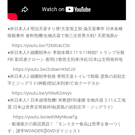
●米日本人4 明治天皇すり替!大室寅之助 偽天皇事件 日米各種
暗殺事件 食料危機!生物兵器で第三次世界大戦? 天変地異か
https://youtu.be/7Z60ti4cCDc
●米日本人3 細菌戦争か 李朝末裔3.11 9.11時効? トランプ分裂
FBI 影武者クローン 夜明け救世主到来浄化!日本は文明発祥地
https://youtu.be/2UbwrrKNCz0
●米日本人2 細菌戦争勃発 孝明天皇トイレで暗殺 彦島の岩刻文
字とジッグラド(神殿)世紀末到来!亡命クーデタか
https://youtu.be/yY0tvR2mvys
●米日本人1 日本崩壊危機! 米教授FBI逮捕 生物兵器 3.11人工地
震 日本は世界文明発祥地(彦島の岩刻文字・ジッグラド)
https://youtu.be/wdVMyHkuwTg
・船瀬俊介の新説異説！「モンスター食品は世界を食べつく
す」謎学WONDER③DVDダイジェスト