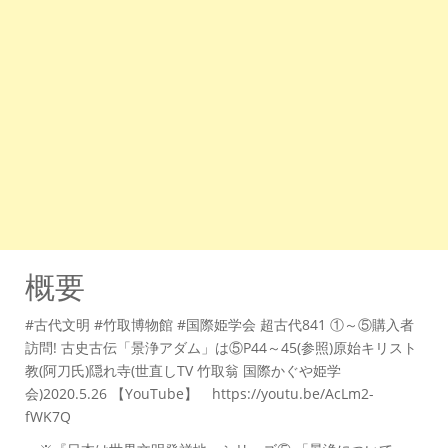
概要
#古代文明 #竹取博物館 #国際姫学会 超古代841 ①～⑤購入者
訪問! 古史古伝「景浄アダム」は⑤P44～45(参照)原始キリスト
教(阿刀氏)隠れ寺(世直しTV 竹取翁 国際かぐや姫学
会)2020.5.26 【YouTube】 https://youtu.be/AcLm2-
fWK7Q