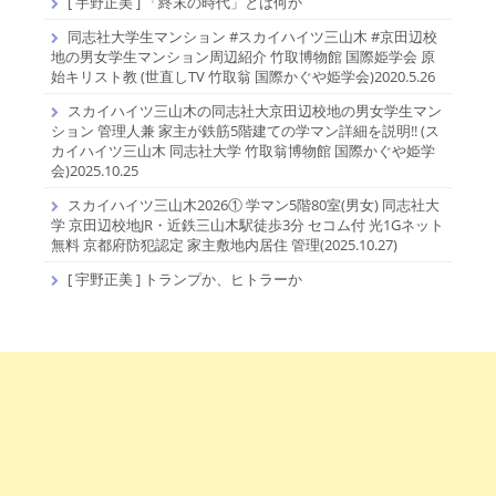
[ 宇野正美 ] 「終末の時代」とは何か
同志社大学生マンション #スカイハイツ三山木 #京田辺校
地の男女学生マンション周辺紹介 竹取博物館 国際姫学会 原
始キリスト教 (世直しTV 竹取翁 国際かぐや姫学会)2020.5.26
スカイハイツ三山木の同志社大京田辺校地の男女学生マン
ション 管理人兼 家主が鉄筋5階建ての学マン詳細を説明!! (ス
カイハイツ三山木 同志社大学 竹取翁博物館 国際かぐや姫学
会)2025.10.25
スカイハイツ三山木2026① 学マン5階80室(男女) 同志社大
学 京田辺校地JR・近鉄三山木駅徒歩3分 セコム付 光1Gネット
無料 京都府防犯認定 家主敷地内居住 管理(2025.10.27)
[ 宇野正美 ] トランプか、ヒトラーか