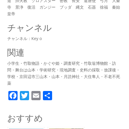
道 拝火教 ゾロアスター 密教 長安 遣唐使 弓月 大秦
寺 景浄 復活 ガンジー ブッダ 縄文 石器 徐福 秦始
皇帝
チャンネル
チャンネル：Key o
関連
小学生・竹取物語・かぐや姫・調査研究・竹取翁博物館・訪
問・舞台は山本・学術研究・現地調査・史料の採取・放課後・
学校・京田辺市三山木・山本・月読神社・大住隼人・不老不死
薬
F
T
E
共
a
w
m
有
c
itt
ai
おすすめ
e
er
l