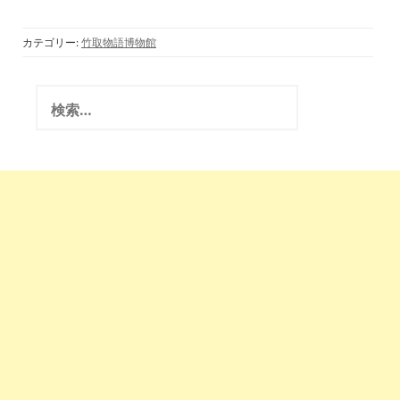
キリスト教(阿刀氏)
隠れ寺(世直しTV 竹
取翁 国際かぐや姫学
カテゴリー:
竹取物語博物館
会)2020.5.26
検
索
: