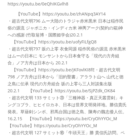
https://youtu.be/0eQhIKGvlh8
【YouTube】https://youtu.be/zhANpq3AY14
・超古代文明796 ムー大陸のトラジャ赤米黒米 日本は稲作民
俗の源流 ジャポニカ・インディカ米 神輿アーク(契約の箱)神
への感謝 (竹取翁博・国際姫学会)20.2.1
【YouTube】https://youtu.be/uofyFiLfgQ8
・超古代文明797 坂の上零 衣食同源 稲作民俗の源流 赤米黒米
はムーの日本に モンサントから日本食守る「現代の方舟組
合」ノア方舟は日本から 20.2.1
【YouTube】https://youtu.be/jKFovlKI8fE・超古代文明
798 ノア方舟は日本から「旧約聖書」アララト山へ 山代と徳
之島に伝承 現代の方舟組合 坂の上零ら三人対談集出版
20.2.1 【YouTube】https://youtu.be/SjPZdk_OK84
・超古代文明 133 サミット⑳「三種神器・真正天叢雲剣」キ
ングコブラ、ヒヒイロカネ、日本は世界文明発祥地。勝信貴氏
発表。草薙剣シンポ、邪馬台国は徳之島、陳寿の魏志倭人伝。
16.2.15 【YouTube】https://youtu.be/CryOhYYOc_M
【YouTube】https://youtu.be/CryOhYYOc_M
・超古代文明 127 サミット⑯「牛頭天王」勝 貴信氏訪問。ペ