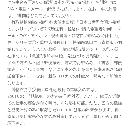
きお申込み下さい。(締切は本の完売で売切れ) お問合せは
FAX・電話・メール・郵便でお願いします。なお、本の到着
は、2週間ほど見ておいてください。
竹取翁博物館の発行本(大筒木出版)『日本は世界文明の発祥
地』シリーズ①～⑤2.6万(送料・税込) の購入希望者殺到! メ
ール・FAX・アイホン・現金書留・館窓口で申込み受付中! 現
在、シリーズ①～⑤申込者殺到し、博物館窓口でも直接販売開
始していて、うれしい悲鳴! 故に増刷2版のシリーズ①～③
在庫なくなり急遽3版印刷開始、発送は1か月程遅れます。ご
了承の方のみ下記「郵便振込」方法でお申込み、手書き「郵便
振込」か「現金書留」などにて本の題名を書き在庫確認され御
送金下さい。 なお、新型コロナでの休館が、間もなく解除と
なります。
博物館見学(入館500円)と数冊の本購入の方は、
YouTube「登場OK」の方のみ予約対応。ただし、館長が近隣
での仕事の都合が付く時は、即対応も可能。ただ、当方の勉強
と歴史研究の為に収録したYouTubeは取消出来かねます。御
協頂ける研究熱心な方のみ対応しております。悪しからず御了
承下さい。