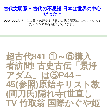
コ
ン
古代文明系 ｰ 古代の不思議 日本は世界の中心
テ
だった ｰ
ン
YOUTUBEより、主に日本の歴史や世界の古代文明系にスポットをあて
ツ
たチャンネルを紹介しています。
へ
ス
キ
ッ
プ
超古代841 ①～⑤購入
者訪問! 古史古伝「景浄
アダム」は⑤P44～
45(参照)原始キリスト教
(阿刀氏)隠れ寺(世直し
TV 竹取翁 国際かぐや姫