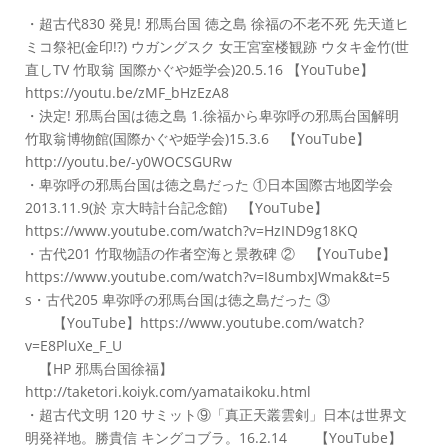
・超古代830 発見! 邪馬台国 徳之島 徐福の不老不死 先天道ヒ
ミコ祭祀(金印!?) ウガングスク 女王宮室楼観跡 ウタキ金竹(世
直しTV 竹取翁 国際かぐや姫学会)20.5.16 【YouTube】
https://youtu.be/zMF_bHzEzA8
・決定! 邪馬台国は徳之島 1.徐福から卑弥呼の邪馬台国解明
竹取翁博物館(国際かぐや姫学会)15.3.6 【YouTube】
http://youtu.be/-y0WOCSGURw
・卑弥呼の邪馬台国は徳之島だった ①日本国際古地図学会
2013.11.9(於 京大時計台記念館) 【YouTube】
https://www.youtube.com/watch?v=HzIND9g18KQ
・古代201 竹取物語の作者空海と景教碑 ② 【YouTube】
https://www.youtube.com/watch?v=I8umbxJWmak&t=5
s・古代205 卑弥呼の邪馬台国は徳之島だった ③
【YouTube】https://www.youtube.com/watch?
v=E8PluXe_F_U
【HP 邪馬台国徐福】
http://taketori.koiyk.com/yamataikoku.html
・超古代文明 120 サミット⑨「真正天叢雲剣」日本は世界文
明発祥地。勝貴信 キングコブラ。16.2.14 【YouTube】