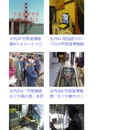
b
o
o
k
古代29 竹取翁博物
古代61 民話語りの
館■スカイハイツ三
プロが竹取翁博物館
山木…見られます
を訪問 ⑧ドキュメン
ト空海説
古代314「竹取物語
古代365 竹取翁博物
かぐや姫の里」名所
館「かぐや姫サロン
案内 ⑦飯岡車塚古墳
＆カフェ」紹介①
京田辺市 竹取翁博物
石庭・襖絵紹介
館 2014.2.1