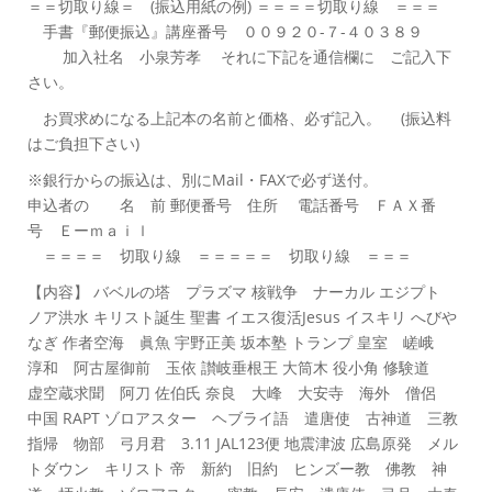
＝＝切取り線＝ (振込用紙の例) ＝＝＝＝切取り線 ＝＝＝
手書『郵便振込』講座番号 ００９２０-７-４０３８９
加入社名 小泉芳孝 それに下記を通信欄に ご記入下
さい。
お買求めになる上記本の名前と価格、必ず記入。 (振込料
はご負担下さい)
※銀行からの振込は、別にMail・FAXで必ず送付。
申込者の 名 前 郵便番号 住所 電話番号 ＦＡＸ番
号 Ｅーｍａｉｌ
＝＝＝＝ 切取り線 ＝＝＝＝＝ 切取り線 ＝＝＝
【内容】 バベルの塔 プラズマ 核戦争 ナーカル エジプト
ノア洪水 キリスト誕生 聖書 イエス復活Jesus イスキリ へびや
なぎ 作者空海 眞魚 宇野正美 坂本塾 トランプ 皇室 嵯峨
淳和 阿古屋御前 玉依 讃岐垂根王 大筒木 役小角 修験道
虚空蔵求聞 阿刀 佐伯氏 奈良 大峰 大安寺 海外 僧侶
中国 RAPT ゾロアスター ヘブライ語 遣唐使 古神道 三教
指帰 物部 弓月君 3.11 JAL123便 地震津波 広島原発 メル
トダウン キリスト 帝 新約 旧約 ヒンズー教 佛教 神