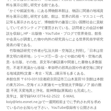
料を展示公開し研究する館である。
「かぐや姫誕生地」にある博物館本館は、物語に関連の地域資
料を展示公開し研究する館。館は、世界の民俗・マスコミ一代
記等も展示されるなど、博物館学の趣旨に沿い国際社会に貢献
していてボランティアで運営されている。訪問者との会話や解
説を収録しHP・出版物・YouTube・ブログで世界発信。館長
や会員らが調査した物や内外の研究員らによる世界民俗学研究
発表の場である。
竹取物語研究で作者が弘法大師・空海説と判明し「日本は世
界文明の発祥地」シリーズ①～⑤ -かぐや姫の暗号・空海の真
意- を出版。その他、原文等の解説書や関連した書物も多数販
売。不老不死薬から徐福・卑弥呼の邪馬台国や作者空海に関す
る地域資料(文書・考古・写真…)展示等も多くある。
本館住所 〒610-0313京都府京田辺市三山木直田10 別館は本館
の東方20ｍ…空海イエス釈迦モーセ聖徳太子降臨!ノア 姫の難
題 不死 天変地異と浄化。龍神降臨(屏風絵) も完成した。
見学は、留守録FAX 0774-62-2522 E-MAIL
koiy@leto.eonet.ne.jpで一週間程前までに予約され何を求め
ているのかお知らせ下さい。YouTube収録有り公開されま