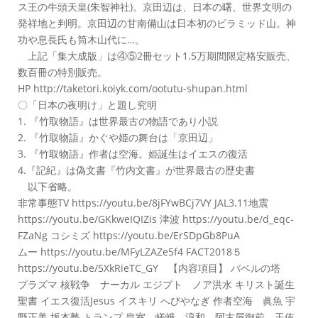
ス王の牛頭天皇(朱智神社)。京田辺は、日本の曙、世界文明の
発祥地と判明。京田辺の甘南備山は日本初のピラミッド山。神
功や息長氏も筒木山代に…。
上記「集大成版」は④⑤2冊セット1.5万期間限定格安販売、
数百冊の特別販売。
HP http://taketori.koiyk.com/ootutu-shupan.html
〇「日本の夜明け」と題し究明
1. 『竹取物語』は世界最古の物語であり小説
2. 『竹取物語』かぐや姫の舞台は「京田辺」
3. 『竹取物語』作者は空海。姫誕生はイエスの復活
4.『記紀』は偽文書『竹内文書』が世界最古の歴史書
以下省略。
非常事態TV https://youtu.be/8jFYwBCj7VY JAL3.11地震
https://youtu.be/GKkweIQIZis 津波 https://youtu.be/d_eqc-
FZaNg コシミズ https://youtu.be/ErSDpGb8PuA
ムー https://youtu.be/MFyLZAZe5f4 FACT2018５
https://youtu.be/5XkRieTC_GY 【内容項目】 バベルの塔
プラズマ 核戦争 ナーカル エジプト ノア洪水 キリスト誕生
聖書 イエス復活Jesus イスキリ へびやなぎ 作者空海 眞魚 宇
野正美 坂本塾 トランプ 皇室 嵯峨 淳和 阿古屋御前 玉依