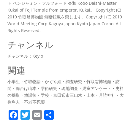
ト ベンジャミン・フルフォード 令和 Kobo Daishi-Master
Kukai of Toji Temple from emperor. Kukai。 Copyright (C)
2019 竹取翁博物館 無断転載を禁じます。Copyright (C) 2019
World Meeting Corp Kaguya Japan Kyoto Japan Corpo. All
Rights Reserved.
チャンネル
チャンネル：Key o
関連
小学生・竹取物語・かぐや姫・調査研究・竹取翁博物館・訪
問・舞台は山本・学術研究・現地調査・児童アンケート・史料
の採取・放課後・学校・京田辺市三山木・山本・月読神社・大
住隼人・不老不死薬
F
T
E
共
a
w
m
有