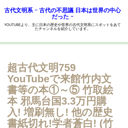
コ
ン
古代文明系 ｰ 古代の不思議 日本は世界の中心
テ
だった ｰ
ン
YOUTUBEより、主に日本の歴史や世界の古代文明系にスポットをあて
ツ
たチャンネルを紹介しています。
へ
ス
キ
ッ
プ
超古代文明759
YouTubeで来館竹内文
書等の本①～⑤ 竹取絵
本 邪馬台国3.3万円購
入! 増刷無し! 他の歴史
書紙切れ!学者蒼白! (竹