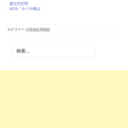
超古代文明
427A「かぐや姫は
UFO/ET宇宙人」甘
南備山・朱智神社・
石船神社・月読神社
《総集編》撮影班ド
カテゴリー:
竹取物語博物館
キュメンタリー映画
撮影(竹取翁博物
館・国際かぐや姫学
検
会)2017.2.23
索
: