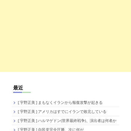
最近
[ 宇野正美 ] まもなくイランから報復攻撃が起きる
[ 宇野正美 ] アメリカはすでにイランで敗北している
[ 宇野正美 ] ハルマゲドン(世界最終戦争)、演出者は何者か
[ 宇野正美 ] 自民党完全圧勝、次に何が