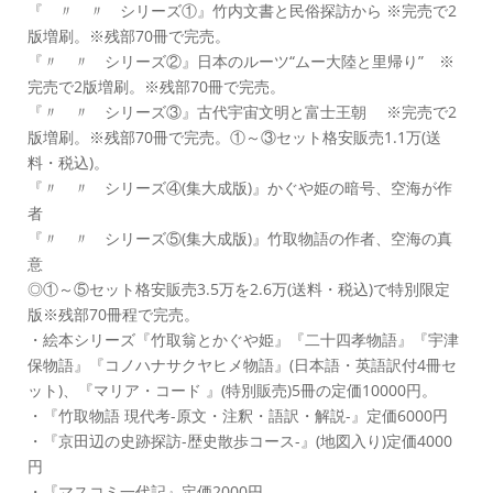
『 〃 〃 シリーズ①』竹内文書と民俗探訪から ※完売で2
版増刷。※残部70冊で完売。
『〃 〃 シリーズ②』日本のルーツ“ムー大陸と里帰り” ※
完売で2版増刷。※残部70冊で完売。
『〃 〃 シリーズ③』古代宇宙文明と富士王朝 ※完売で2
版増刷。※残部70冊で完売。①～③セット格安販売1.1万(送
料・税込)。
『〃 〃 シリーズ④(集大成版)』かぐや姫の暗号、空海が作
者
『〃 〃 シリーズ⑤(集大成版)』竹取物語の作者、空海の真
意
◎①～⑤セット格安販売3.5万を2.6万(送料・税込)で特別限定
版※残部70冊程で完売。
・絵本シリーズ『竹取翁とかぐや姫』『二十四孝物語』『宇津
保物語』『コノハナサクヤヒメ物語』(日本語・英語訳付4冊セ
ット)、『マリア・コード 』(特別販売)5冊の定価10000円。
・『竹取物語 現代考-原文・注釈・語訳・解説-』定価6000円
・『京田辺の史跡探訪-歴史散歩コース-』(地図入り)定価4000
円
・『マスコミ一代記』定価2000円