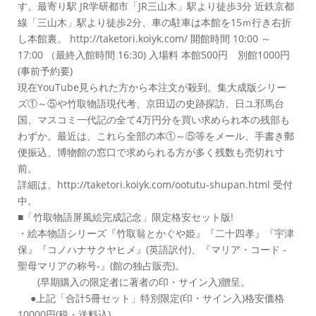
す。最寄り駅 JR学研都市「JR三山木」駅より徒歩3分 近鉄京都
線「三山木」駅より徒歩2分、車の駐車は本館を15ｍ行き右折
し本館裏。 http://taketori.koiyk.com/ 開館時間 10:00 ～
17:00 （最終入館時間 16:30) 入場料 本館500円 別館1000円
(事前予約要)
現在YouTube見られた方から本注文が殺到。集大成版シリー
ズ①～⑤や竹取物語現代考、京田辺の史跡探訪、日ユ邪馬台
国、マスコミ一代記の全て4万円分を買い求められ本の残部も
わずか。最近は、これら全部の本①～⑤等をメール、手書き郵
便振込、博物館の窓口で求められる方が多く残数も売切れ寸
前。
詳細は、http://taketori.koiyk.com/ootutu-shupan.html 受付
中。
■「竹取物語屏風絵完成記念」限定格安セット版!
・絵本物語シリーズ『竹取翁とかぐや姫』『二十四孝』『宇津
保』『コノハナサクヤヒメ』(英語訳付)、『マリア・コード -
聖母マリアの称号-』(館の独占販売)。
(早期購入の限定者に著者の印・サイン入)贈呈。
●上記「合計5冊セット」特別限定(印・サイン入)格安価格
10000円(税・送料込)