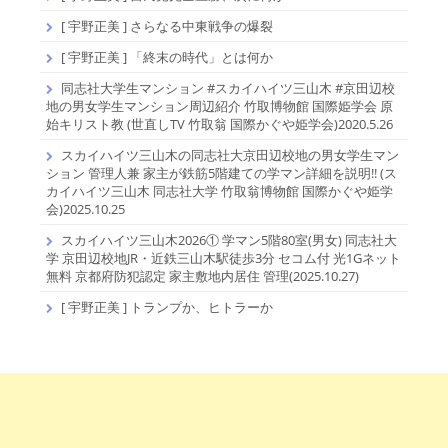
[ 宇野正美 ] さらなる中東戦争の爆裂
[ 宇野正美 ] 「終末の時代」とは何か
同志社大学生マンション #スカイハイツ三山木 #京田辺校
地の男女学生マンション周辺紹介 竹取博物館 国際姫学会 原
始キリスト教 (世直しTV 竹取翁 国際かぐや姫学会)2020.5.26
スカイハイツ三山木の同志社大京田辺校地の男女学生マン
ション 管理人兼 家主が鉄筋5階建ての学マン詳細を説明!! (ス
カイハイツ三山木 同志社大学 竹取翁博物館 国際かぐや姫学
会)2025.10.25
スカイハイツ三山木2026① 学マン5階80室(男女) 同志社大
学 京田辺校地JR・近鉄三山木駅徒歩3分 セコム付 光1Gネット
無料 京都府防犯認定 家主敷地内居住 管理(2025.10.27)
[ 宇野正美 ] トランプか、ヒトラーか