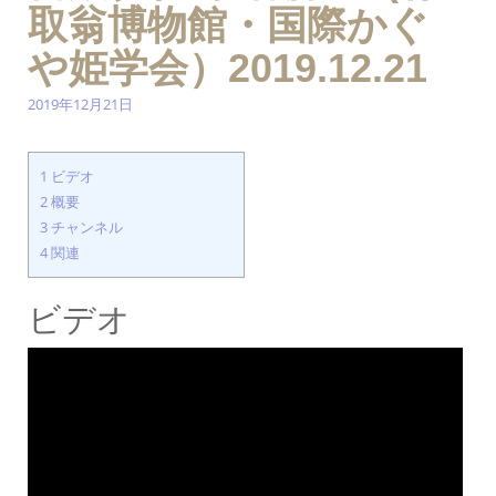
取翁博物館・国際かぐ
や姫学会）2019.12.21
2019年12月21日
1
ビデオ
2
概要
3
チャンネル
4
関連
ビデオ