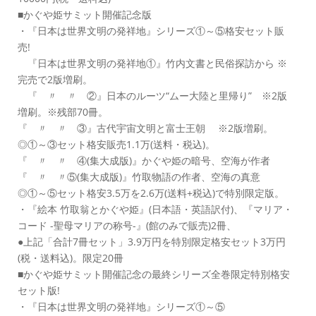
■かぐや姫サミット開催記念版
・『日本は世界文明の発祥地』シリーズ①～⑤格安セット販
売!
『日本は世界文明の発祥地①』竹内文書と民俗探訪から ※
完売で2版増刷。
『 〃 〃 ②』日本のルーツ“ムー大陸と里帰り” ※2版
増刷。※残部70冊。
『 〃 〃 ③』古代宇宙文明と富士王朝 ※2版増刷。
◎①～③セット格安販売1.1万(送料・税込)。
『 〃 〃 ④(集大成版)』かぐや姫の暗号、空海が作者
『 〃 〃⑤(集大成版)』竹取物語の作者、空海の真意
◎①～⑤セット格安3.5万を2.6万(送料+税込)で特別限定版。
・『絵本 竹取翁とかぐや姫』(日本語・英語訳付)、『マリア・
コード -聖母マリアの称号-』(館のみで販売)2冊、
●上記「合計7冊セット」3.9万円を特別限定格安セット3万円
(税・送料込)。限定20冊
■かぐや姫サミット開催記念の最終シリーズ全巻限定特別格安
セット版!
・『日本は世界文明の発祥地』シリーズ①～⑤