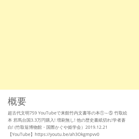
概要
超古代文明759 YouTubeで来館竹内文書等の本①～⑤ 竹取絵
本 邪馬台国3.3万円購入! 増刷無し! 他の歴史書紙切れ!学者蒼
白! (竹取翁博物館・国際かぐや姫学会）2019.12.21
【YouTube】https://youtu.be/ah3Okgmpvv0