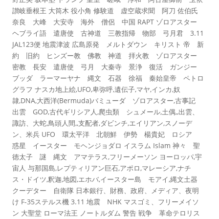
讃岐垂根王 大筒木 役小角 修験道 虚空蔵求聞 阿刀 佐伯氏
奈良 大峰 大安寺 海外 僧侶 中国 RAPT ゾロアスター
ヘブライ語 遣唐使 古神道 三教指帰 物部 弓月君 3.11
JAL123便 地震津波 広島原発 メルトダウン キリスト 帝 新
約 旧約 ヒンズー教 佛教 神道 拝火教 ゾロアスター
密教 長安 遣唐使 弓月 大秦寺 景浄 復活 ガンジー
ブッダ ラーマーヤナ 縄文 石器 徐福 秦始皇帝 ペトロ
グラフ ナスカ地上絵,UFO,卑弥呼,遺伝子,マヤ,インカ,奴
隷,DNA,大西洋(Bermuda)バミューダ ゾロアスター,古事記
出雲 GOD,古代ギリシア人,爬虫類 シュメール,土偶,,出雲、
諏訪、大蛇,鳥頭人間,,支配者,ダビンチ,エイリアン,スノーデ
ン、米兵 UFO 環太平洋 北朝鮮 伊勢 楊貴妃 ロシア
惑星 イースター モヘンジョダロ イスラム Islam 神々 聖
徳太子 謎 縄文 アマテラス,フリーメーソン ヨーロッパ,宇
宙人 与那国島,レプティリアン巨石,アポロ,マレーシア,ナチ
ス・ドイツ,釈迦,地図,エホバ,イースター島 モアイ,縄文土器
クーデター 自衛隊 日本銀行、財務、政府、メディア、夜明
け F-35ステルス機 3.11 地震 NHK マスゴミ、フリーメイソ
ン 大聖堂 ローマ法王 ノートルダム 警告 戦争 革命テロリス