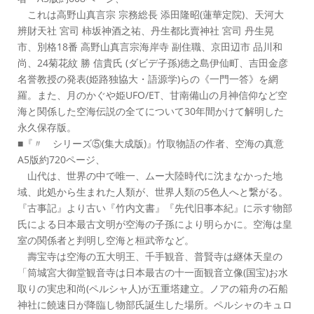
これは高野山真言宗 宗務総長 添田隆昭(蓮華定院)、天河大
辨財天社 宮司 柿坂神酒之祐、丹生都比賣神社 宮司 丹生晃
市、別格18番 高野山真言宗海岸寺 副住職、京田辺市 品川和
尚、24菊花紋 勝 信貴氏 (ダビデ子孫)徳之島伊仙町、吉田金彦
名誉教授の発表(姫路独協大・語源学)らの《一門一答》を網
羅。また、月のかぐや姫UFO/ET、甘南備山の月神信仰など空
海と関係した空海伝説の全てについて30年間かけて解明した
永久保存版。
■『〃 シリーズ⑤(集大成版)』竹取物語の作者、空海の真意
A5版約720ページ、
山代は、世界の中で唯一、ムー大陸時代に沈まなかった地
域、此処から生まれた人類が、世界人類の5色人へと繋がる。
『古事記』より古い『竹内文書』『先代旧事本紀』に示す物部
氏による日本最古文明が空海の子孫により明らかに。空海は皇
室の関係者と判明し空海と桓武帝など。
壽宝寺は空海の五大明王、千手観音、普賢寺は継体天皇の
「筒城宮大御堂観音寺は日本最古の十一面観音立像(国宝)お水
取りの実忠和尚(ペルシャ人)が五重塔建立。ノアの箱舟の石船
神社に饒速日が降臨し物部氏誕生した場所。ペルシャのキュロ