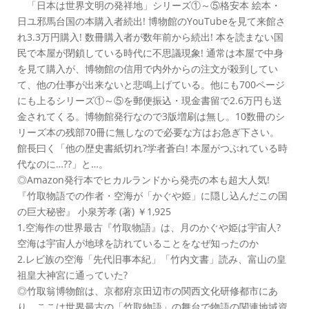
「日本は世界文明の発祥地」シリーズ①～⑤格安本 絵本・
日ユ邪馬台国の本購入者続出! 博物館のYouTubeを見て来館さ
れ3.3万円購入! 数冊購入者が数年前から続出! 本を読まない国
民で本屋が閉鎖している時代に不思議現象! 通常は本屋で中身
を見て購入が、博物館の信用で内外からの注文が殺到してい
て、他の仕事が出来ないと悲鳴上げている。他にも700ページ
にも上るシリーズ①～⑤を郵便振込・現金書留で2.6万円も送
金されてくる。博物館発行なので3版増刷は無し。10数冊のシ
リーズ本の残部70冊に無しなので必要な方はお急ぎ下さい。
館長曰く「他の歴史書紙切れ?学者蒼白! 本屋がつぶれている時
代なのに…??」と…。
◎Amazon発行本でヒカルランドから発売の本も超大人気!
『竹取物語での作者・空海が「かぐや姫」に隠し込んだこの国
の巨大秘密』 小泉芳孝 (著) ￥1,925
1.空海作の世界最古『竹取物語』は、月のかぐや姫は宇宙人?
空海は宇宙人が地球を訪れていることをなぜ知ったのか
2.レビ族の空海「先代旧事本紀」「竹内文書」読み、富山の皇
祖皇大神宮に通っていた?
◎竹取翁博物館は、京都府京田辺市の関西文化研修都市にあ
り、ここは世界最古の「竹取物語」の舞台で物語の関連地域資