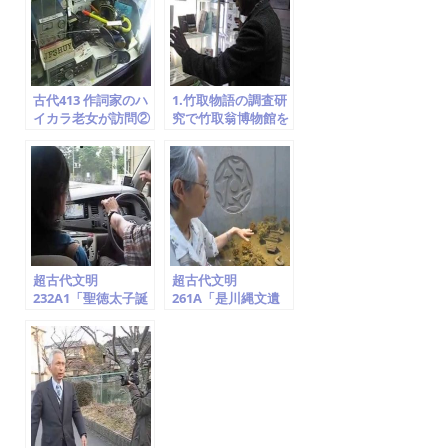
古代413 作詞家のハ
1.竹取物語の調査研
イカラ老女が訪問②
究で竹取翁博物館を
マスコミ・映画・演
訪問 ②貴公子５人の
劇 竹取翁博物館
求婚
2014.6.13
超古代文明
超古代文明
232A1「聖徳太子誕
261A「是川縄文遺
生地の神社(氏神・
跡の後期集落。合掌
日の神・龍と鳳
する縄文土器・腕組
凰)・地球儀は法隆
する土偶出土地。青
寺に!?、神奈川県大
森県八戸市」竹取翁
庭」竹取翁博物館
博物館（国際かぐや
（国際かぐや姫学
姫学会）2016.7.23
会）2016.7.22