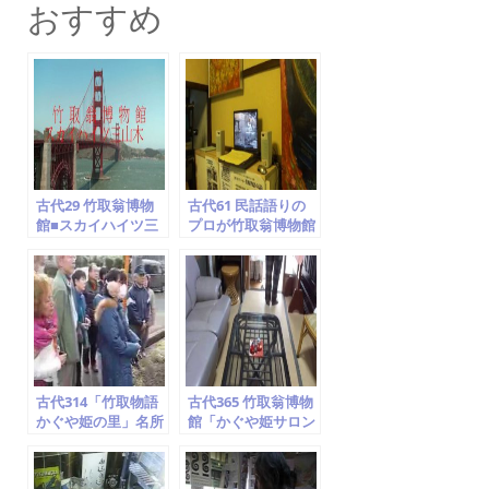
c
itt
ai
おすすめ
e
er
l
b
o
o
k
古代29 竹取翁博物
古代61 民話語りの
館■スカイハイツ三
プロが竹取翁博物館
山木…見られます
を訪問 ⑧ドキュメン
ト空海説
古代314「竹取物語
古代365 竹取翁博物
かぐや姫の里」名所
館「かぐや姫サロン
案内 ⑦飯岡車塚古墳
＆カフェ」紹介①
京田辺市 竹取翁博物
石庭・襖絵紹介
館 2014.2.1