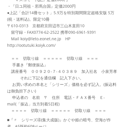
・『日ユ同祖・邪馬台国』定価2000円
●上記「合計14冊セット」5.9万を特別期間限定超格安版 5万
(税・送料込)。限定10冊
〒610-0313 京都府京田辺市三山木直田10
留守録・FAX0774-62-2522 携帯090-6961-9391
Mail koiy@leto.eonet.ne.jp HP
http://ootutuki.koiyk.com/
＝＝ 切取り線 ＝＝＝＝＝ 切取り線 ＝＝＝
手書き『郵便振込』
講座番号 ００９２０-７-４０３８９ 加入社名 小泉芳孝
それに下記を通信欄 記入下さい。
お買い求めの本名と「シリーズ」価格を必ず記入。(振込料
は御負担下さい)
申込者の 名前 〒 住所 電話・ＦＡＸ番号 Ｅ-
mail(「振込」当方到着5日程)
＝＝＝＝ 切取り線 ＝＝＝＝＝ 切取り線 ＝＝＝
■『〃 シリーズ④(集大成版)』かぐや姫の暗号、空海が作
者 A5版約608ページ、