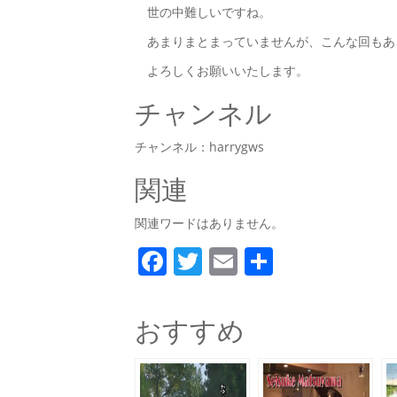
世の中難しいですね。
あまりまとまっていませんが、こんな回もあ
よろしくお願いいたします。
チャンネル
チャンネル：harrygws
関連
関連ワードはありません。
F
T
E
共
a
w
m
有
c
itt
ai
おすすめ
e
er
l
b