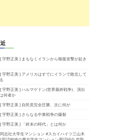
最近
[ 宇野正美 ] まもなくイランから報復攻撃が起き
[ 宇野正美 ] アメリカはすでにイランで敗北して
る
[ 宇野正美 ] ハルマゲドン(世界最終戦争)、演出
は何者か
[ 宇野正美 ] 自民党完全圧勝、次に何が
[ 宇野正美 ] さらなる中東戦争の爆裂
[ 宇野正美 ] 「終末の時代」とは何か
同志社大学生マンション #スカイハイツ三山木
京田辺校地の男女学生マンション周辺紹介 竹取