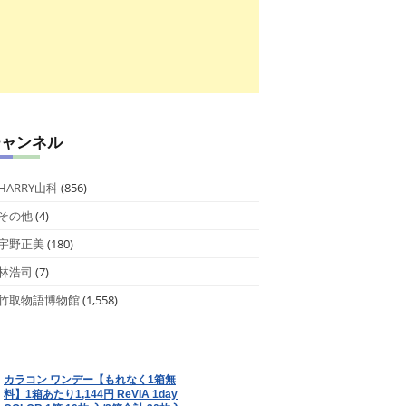
チャンネル
HARRY山科
(856)
その他
(4)
宇野正美
(180)
林浩司
(7)
竹取物語博物館
(1,558)