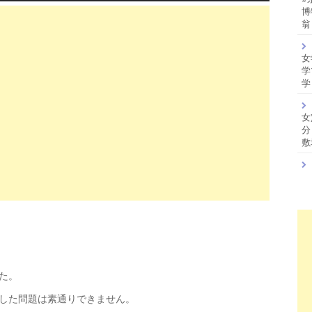
博
翁
女
学
学
女
分
敷
た。
した問題は素通りできません。