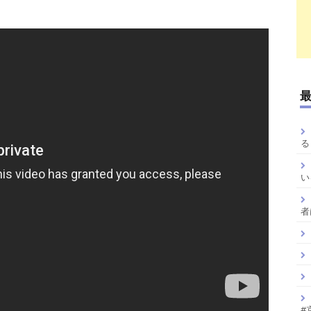
る
い
者
#