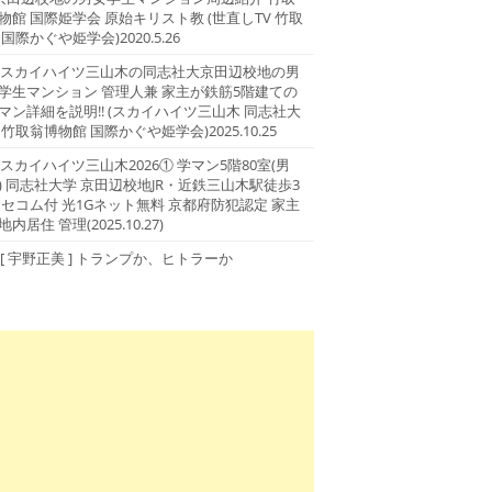
物館 国際姫学会 原始キリスト教 (世直しTV 竹取
 国際かぐや姫学会)2020.5.26
スカイハイツ三山木の同志社大京田辺校地の男
学生マンション 管理人兼 家主が鉄筋5階建ての
マン詳細を説明!! (スカイハイツ三山木 同志社大
 竹取翁博物館 国際かぐや姫学会)2025.10.25
スカイハイツ三山木2026① 学マン5階80室(男
) 同志社大学 京田辺校地JR・近鉄三山木駅徒歩3
 セコム付 光1Gネット無料 京都府防犯認定 家主
地内居住 管理(2025.10.27)
[ 宇野正美 ] トランプか、ヒトラーか