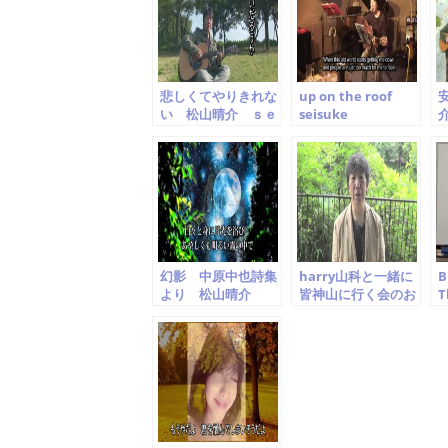
o
o
k
悲しくてやりきれな
up on the roof
い 松山晴介 ｓｅ
seisuke
介
ｉｓｕｋｅ ｍａｔ
matsuyama carol
M
ｓｕｙａｍａ
king cover 松山晴
介
幻影 中原中也詩集
harry山科と一緒に
B
より 松山晴介
皆神山に行く会のお
T
Seisuke
知らせ
Matsuyama