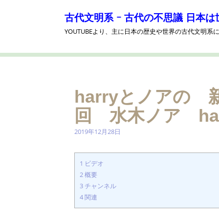
コ
ン
古代文明系 ｰ 古代の不思議 日本は
テ
YOUTUBEより、主に日本の歴史や世界の古代文明
ン
ツ
へ
ス
キ
ッ
harryとノアの
プ
回 水木ノア ha
2019年12月28日
1
ビデオ
2
概要
3
チャンネル
4
関連