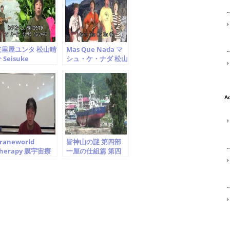
安里屋ユンタ 松山晴
Mas Que Nada マ
 Seisuke
シュ・ケ・ナダ 松山
atsuyama
晴介 Jorge Ben Jor
Cover Seisuke
Matsuyama
raneworld
皆神山の謎 第四部
herapy 膜宇宙療
一厘の仕組篇 第四
法勉強会 第一回.
章 世界を支配する
「宇宙意識から 伝わ
もの
ってきたこと」を読
み解く