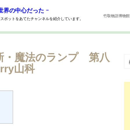
世界の中心だった ｰ
竹取物語博物館
系にスポットをあてたチャンネルを紹介しています。
 新・魔法のランプ 第八
検
索
rry山科
: