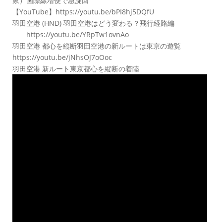
家）国際線増便で急旋回
【YouTube】https://youtu.be/bPI8hj5DQfU
羽田空港 (HND) 羽田空港はどう変わる？飛行経路編
https://youtu.be/YRpTw1ovnAo
羽田空港 都心を縦断羽田空港の新ルートは東京の遊覧
https://youtu.be/jNhsOJ7oOoc
羽田空港 新ルート東京都心を縦断の着陸