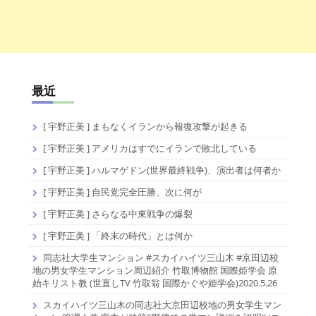
最近
[ 宇野正美 ] まもなくイランから報復攻撃が起きる
[ 宇野正美 ] アメリカはすでにイランで敗北している
[ 宇野正美 ] ハルマゲドン(世界最終戦争)、演出者は何者か
[ 宇野正美 ] 自民党完全圧勝、次に何が
[ 宇野正美 ] さらなる中東戦争の爆裂
[ 宇野正美 ] 「終末の時代」とは何か
同志社大学生マンション #スカイハイツ三山木 #京田辺校
地の男女学生マンション周辺紹介 竹取博物館 国際姫学会 原
始キリスト教 (世直しTV 竹取翁 国際かぐや姫学会)2020.5.26
スカイハイツ三山木の同志社大京田辺校地の男女学生マン