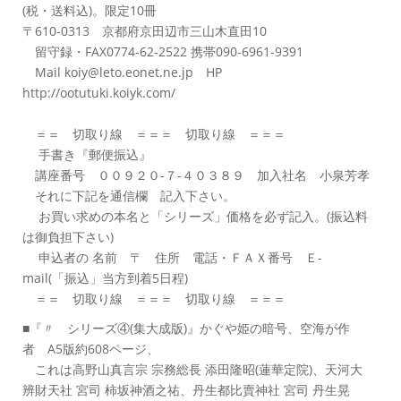
(税・送料込)。限定10冊
〒610-0313 京都府京田辺市三山木直田10
留守録・FAX0774-62-2522 携帯090-6961-9391
Mail koiy@leto.eonet.ne.jp HP
http://ootutuki.koiyk.com/
＝＝ 切取り線 ＝＝＝ 切取り線 ＝＝＝
手書き『郵便振込』
講座番号 ００９２０-７-４０３８９ 加入社名 小泉芳孝
それに下記を通信欄 記入下さい。
お買い求めの本名と「シリーズ」価格を必ず記入。(振込料
は御負担下さい)
申込者の 名前 〒 住所 電話・ＦＡＸ番号 Ｅ-
mail(「振込」当方到着5日程)
＝＝ 切取り線 ＝＝＝ 切取り線 ＝＝＝
■『〃 シリーズ④(集大成版)』かぐや姫の暗号、空海が作
者 A5版約608ページ、
これは高野山真言宗 宗務総長 添田隆昭(蓮華定院)、天河大
辨財天社 宮司 柿坂神酒之祐、丹生都比賣神社 宮司 丹生晃