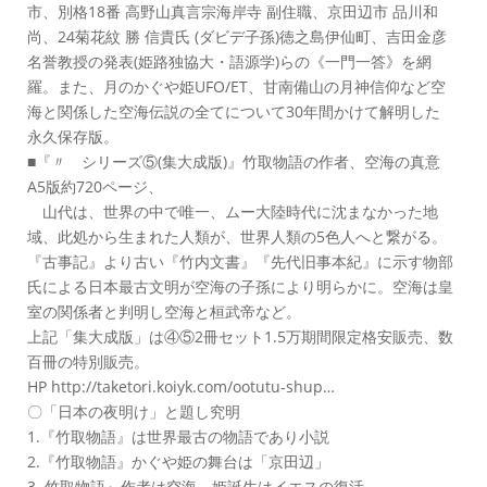
市、別格18番 高野山真言宗海岸寺 副住職、京田辺市 品川和
尚、24菊花紋 勝 信貴氏 (ダビデ子孫)徳之島伊仙町、吉田金彦
名誉教授の発表(姫路独協大・語源学)らの《一門一答》を網
羅。また、月のかぐや姫UFO/ET、甘南備山の月神信仰など空
海と関係した空海伝説の全てについて30年間かけて解明した
永久保存版。
■『〃 シリーズ⑤(集大成版)』竹取物語の作者、空海の真意
A5版約720ページ、
山代は、世界の中で唯一、ムー大陸時代に沈まなかった地
域、此処から生まれた人類が、世界人類の5色人へと繋がる。
『古事記』より古い『竹内文書』『先代旧事本紀』に示す物部
氏による日本最古文明が空海の子孫により明らかに。空海は皇
室の関係者と判明し空海と桓武帝など。
上記「集大成版」は④⑤2冊セット1.5万期間限定格安販売、数
百冊の特別販売。
HP http://taketori.koiyk.com/ootutu-shup…
〇「日本の夜明け」と題し究明
1.『竹取物語』は世界最古の物語であり小説
2.『竹取物語』かぐや姫の舞台は「京田辺」
3. 竹取物語』作者は空海。姫誕生はイエスの復活