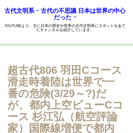
コ
ン
古代文明系 ｰ 古代の不思議 日本は世界の中心
テ
だった ｰ
ン
YOUTUBEより、主に日本の歴史や世界の古代文明系にスポットをあて
ツ
たチャンネルを紹介しています。
へ
ス
キ
ッ
プ
超古代806 羽田Cコース
滑走時着陸は世界で一
番の危険(3/29～?)だ
が、都内上空ビューCコ
ース 杉江弘（航空評論
家）国際線増便で都内