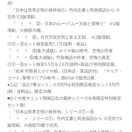
売!
『日本は世界文明の発祥地①』竹内文書と民俗探訪から ※
完売で2版増刷。
『 〃 〃 ②』日本のルーツ“ムー大陸と里帰り” ※2版
増刷。※残部70冊。
『 〃 〃 ③』古代宇宙文明と富士王朝 ※2版増刷。
◎①～③セット格安販売1.1万(送料・税込)。
『 〃 〃 ④(集大成版)』かぐや姫の暗号、空海が作者
『 〃 〃 ⑤(集大成版)』竹取物語の作者、空海の真意
◎①～⑤セット格安3.5万を2.6万(送料+税込)で特別限定版。
・『絵本 竹取翁とかぐや姫』(日本語・英語訳付)、『マリア・
コード -聖母マリアの称号-』(館のみで販売)2冊、
●上記「合計7冊セット」3.9万円を特別限定格安セット3万円
(税・送料込)。限定20冊
■かぐや姫サミット開催記念の最終シリーズ全巻限定特別格安
セット版!
・『日本は世界文明の発祥地』シリーズ①～⑤
『 〃 〃 シリーズ①』竹内文書と民俗探訪から ※完売で2
版増刷。※残部70冊で完売。
『 〃 〃 シリーズ②』日本のルーツ“ムー大陸と里帰り” ※