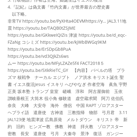
4.『記紀』は偽文書『竹内文書』が世界最古の歴史書
以下略。
非常TV https://youtu.be/PyXHta4OEVMhttps://y… JAL3.11地
震 https://youtu.be/TAQB0tZSJME
https://youtu.be/GKkweIQIZis 津波 https://youtu.be/d_eqc-
FZaNg コシミズ https://youtu.be/kjWbBWGq9KM
https://youtu.be/ErSDpGb8PuA
https://youtu.be/vd3QJkZs6ws
ムー https://youtu.be/MFyLZAZe5f4 FACT2018５
https://youtu.be/5XkRieTC_GY 【内容】 バベルの塔 プラ
ズマ 核戦争 ナーカル エジプト ノア洪水 キリスト誕生 聖
書 イエス復活Jesus イスキリ へびやなぎ 作者空海 眞魚 宇野
正美 坂本塾 トランプ 皇室 嵯峨 淳和 阿古屋御前 玉依
讃岐垂根王 大筒木 役小角 修験道 虚空蔵求聞 阿刀 佐伯氏
奈良 大峰 大安寺 海外 僧侶 中国 RAPT ゾロアスター
ヘブライ語 遣唐使 古神道 三教指帰 物部 弓月君 3.11
JAL123便 地震津波 広島原発 メルトダウン キリスト 帝 新
約 旧約 ヒンズー教 佛教 神道 拝火教 ゾロアスター
密教 長安 遣唐使 弓月 大秦寺 景浄 復活 ガンジー