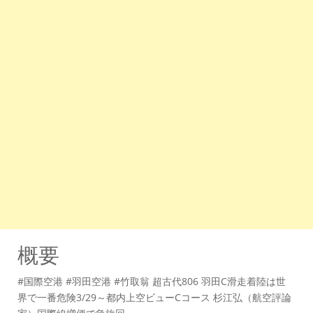
概要
#国際空港 #羽田空港 #竹取翁 超古代806 羽田C滑走着陸は世
界で一番危険3/29～都内上空ビューCコース 杉江弘（航空評論