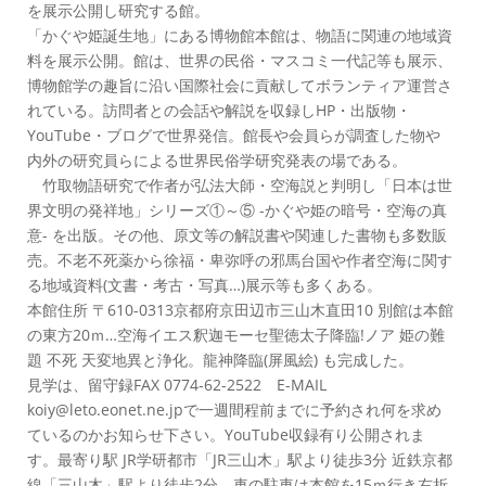
を展示公開し研究する館。
「かぐや姫誕生地」にある博物館本館は、物語に関連の地域資
料を展示公開。館は、世界の民俗・マスコミ一代記等も展示、
博物館学の趣旨に沿い国際社会に貢献してボランティア運営さ
れている。訪問者との会話や解説を収録しHP・出版物・
YouTube・ブログで世界発信。館長や会員らが調査した物や
内外の研究員らによる世界民俗学研究発表の場である。
竹取物語研究で作者が弘法大師・空海説と判明し「日本は世
界文明の発祥地」シリーズ①～⑤ -かぐや姫の暗号・空海の真
意- を出版。その他、原文等の解説書や関連した書物も多数販
売。不老不死薬から徐福・卑弥呼の邪馬台国や作者空海に関す
る地域資料(文書・考古・写真…)展示等も多くある。
本館住所 〒610-0313京都府京田辺市三山木直田10 別館は本館
の東方20ｍ…空海イエス釈迦モーセ聖徳太子降臨!ノア 姫の難
題 不死 天変地異と浄化。龍神降臨(屏風絵) も完成した。
見学は、留守録FAX 0774-62-2522 E-MAIL
koiy@leto.eonet.ne.jpで一週間程前までに予約され何を求め
ているのかお知らせ下さい。YouTube収録有り公開されま
す。最寄り駅 JR学研都市「JR三山木」駅より徒歩3分 近鉄京都
線「三山木」駅より徒歩2分、車の駐車は本館を15ｍ行き右折