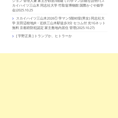
ション 管理人兼 家主が鉄筋5階建ての学マン詳細を説明!! (ス
カイハイツ三山木 同志社大学 竹取翁博物館 国際かぐや姫学
会)2025.10.25
スカイハイツ三山木2026① 学マン5階80室(男女) 同志社大
学 京田辺校地JR・近鉄三山木駅徒歩3分 セコム付 光1Gネット
無料 京都府防犯認定 家主敷地内居住 管理(2025.10.27)
[ 宇野正美 ] トランプか、ヒトラーか