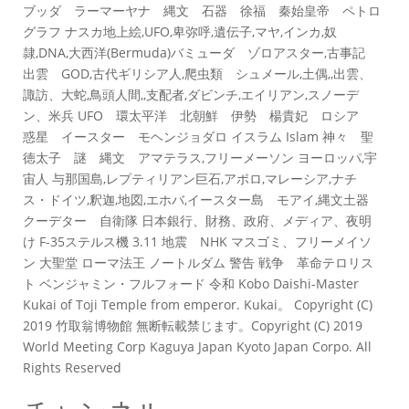
ブッダ ラーマーヤナ 縄文 石器 徐福 秦始皇帝 ペトロ
グラフ ナスカ地上絵,UFO,卑弥呼,遺伝子,マヤ,インカ,奴
隷,DNA,大西洋(Bermuda)バミューダ ゾロアスター,古事記
出雲 GOD,古代ギリシア人,爬虫類 シュメール,土偶,,出雲、
諏訪、大蛇,鳥頭人間,,支配者,ダビンチ,エイリアン,スノーデ
ン、米兵 UFO 環太平洋 北朝鮮 伊勢 楊貴妃 ロシア
惑星 イースター モヘンジョダロ イスラム Islam 神々 聖
徳太子 謎 縄文 アマテラス,フリーメーソン ヨーロッパ,宇
宙人 与那国島,レプティリアン巨石,アポロ,マレーシア,ナチ
ス・ドイツ,釈迦,地図,エホバ,イースター島 モアイ,縄文土器
クーデター 自衛隊 日本銀行、財務、政府、メディア、夜明
け F-35ステルス機 3.11 地震 NHK マスゴミ、フリーメイソ
ン 大聖堂 ローマ法王 ノートルダム 警告 戦争 革命テロリス
ト ベンジャミン・フルフォード 令和 Kobo Daishi-Master
Kukai of Toji Temple from emperor. Kukai。 Copyright (C)
2019 竹取翁博物館 無断転載禁じます。Copyright (C) 2019
World Meeting Corp Kaguya Japan Kyoto Japan Corpo. All
Rights Reserved