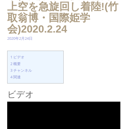
上空を急旋回し着陸!(竹
取翁博・国際姫学
会)2020.2.24
2020年2月24日
1
ビデオ
2
概要
3
チャンネル
4
関連
ビデオ