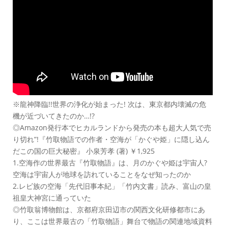
※龍神降臨!!世界の浄化が始まった! 次は、東京都内壊滅の危
機が近づいてきたのか…!?
◎Amazon発行本でヒカルランドから発売の本も超大人気で売
り切れ”!『竹取物語での作者・空海が「かぐや姫」に隠し込ん
だこの国の巨大秘密』 小泉芳孝 (著) ￥1,925
1.空海作の世界最古『竹取物語』は、月のかぐや姫は宇宙人?
空海は宇宙人が地球を訪れていることをなぜ知ったのか
2.レビ族の空海「先代旧事本紀」「竹内文書」読み、富山の皇
祖皇大神宮に通っていた
◎竹取翁博物館は、京都府京田辺市の関西文化研修都市にあ
り、ここは世界最古の「竹取物語」舞台で物語の関連地域資料