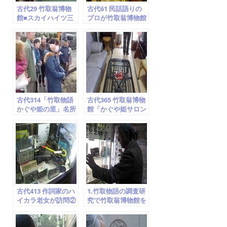
古代29 竹取翁博物
古代61 民話語りの
館■スカイハイツ三
プロが竹取翁博物館
山木…見られます
を訪問 ⑧ドキュメン
ト空海説
古代314「竹取物語
古代365 竹取翁博物
かぐや姫の里」名所
館「かぐや姫サロン
案内 ⑦飯岡車塚古墳
＆カフェ」紹介①
京田辺市 竹取翁博物
石庭・襖絵紹介
館 2014.2.1
古代413 作詞家のハ
1.竹取物語の調査研
イカラ老女が訪問②
究で竹取翁博物館を
マスコミ・映画・演
訪問 ②貴公子５人の
劇 竹取翁博物館
求婚