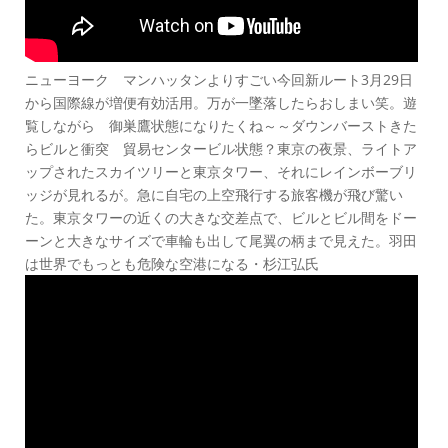
ニューヨーク マンハッタンよりすごい今回新ルート3月29日
から国際線が増便有効活用。万が一墜落したらおしまい笑。遊
覧しながら 御巣鷹状態になりたくね～～ダウンバーストきた
らビルと衝突 貿易センタービル状態？東京の夜景、ライトア
ップされたスカイツリーと東京タワー、それにレインボーブリ
ッジが見れるが。急に自宅の上空飛行する旅客機が飛び驚い
た。東京タワーの近くの大きな交差点で、ビルとビル間をドー
ーンと大きなサイズで車輪も出して尾翼の柄まで見えた。羽田
は世界でもっとも危険な空港になる・杉江弘氏