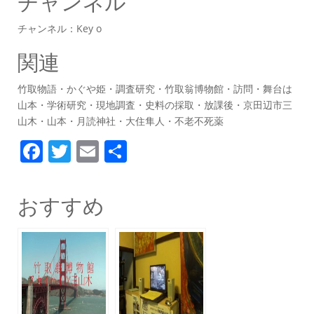
チャンネル
チャンネル：Key o
関連
竹取物語・かぐや姫・調査研究・竹取翁博物館・訪問・舞台は
山本・学術研究・現地調査・史料の採取・放課後・京田辺市三
山木・山本・月読神社・大住隼人・不老不死薬
F
T
E
共
a
w
m
有
c
itt
ai
おすすめ
e
er
l
b
o
o
k