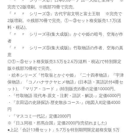
完売で2版増刷。※残部70冊で完売。
『 〃 〃 シリーズ③』古代宇宙文明と富士王朝 ※完売で
2版増刷。※残部70冊で完売。①～③セット格安販売1.1万(送
料・税込)。
『 〃 〃 シリーズ④(集大成版)』かぐや姫の暗号、空海が作
者
『 〃 〃 シリーズ⑤(集大成版)』竹取物語の作者、空海の真
意
◎①～⑤セット格安販売3.5万を2.6万(送料・税込)で特別限定
版※残部70冊程で完売。
・絵本シリーズ『竹取翁とかぐや姫』『二十四孝物語』『宇津
保物語』『コノハナサクヤヒメ物語』(日本語・英語訳付4冊セ
ット)、『マリア・コード 』(特別販売)5冊の定価10000円。
・『竹取物語 現代考-原文・注釈・語訳・解説-』定価6000円
・『京田辺の史跡探訪-歴史散歩コース-』(地図入8)定価4000
円
・『マスコミ一代記』定価2000円
※『日ユ同祖・邪馬台国』定価2000円(売切れました)
●上記「合計13冊セット」5.7万を特別期間限定超格安版 5万