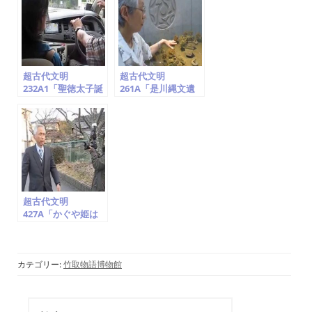
2014.6.13
超古代文明
超古代文明
232A1「聖徳太子誕
261A「是川縄文遺
生地の神社(氏神・
跡の後期集落。合掌
日の神・龍と鳳
する縄文土器・腕組
凰)・地球儀は法隆
する土偶出土地。青
寺に!?、神奈川県大
森県八戸市」竹取翁
庭」竹取翁博物館
博物館（国際かぐや
（国際かぐや姫学
姫学会）2016.7.23
会）2016.7.22
超古代文明
427A「かぐや姫は
UFO/ET宇宙人」甘
南備山・朱智神社・
石船神社・月読神社
《総集編》撮影班ド
カテゴリー:
竹取物語博物館
キュメンタリー映画
撮影(竹取翁博物
館・国際かぐや姫学
検