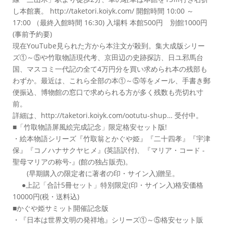
し本館裏。 http://taketori.koiyk.com/ 開館時間 10:00 ～
17:00 （最終入館時間 16:30) 入場料 本館500円 別館1000円
(事前予約要)
現在YouTube見られた方から本注文が殺到。集大成版シリー
ズ①～⑤や竹取物語現代考、京田辺の史跡探訪、日ユ邪馬台
国、マスコミ一代記の全て4万円分を買い求められ本の残部も
わずか。最近は、これら全部の本①～⑤等をメール、手書き郵
便振込、博物館の窓口で求められる方が多く残数も売切れ寸
前。
詳細は、http://taketori.koiyk.com/ootutu-shup… 受付中。
■「竹取物語屏風絵完成記念」限定格安セット版!
・絵本物語シリーズ『竹取翁とかぐや姫』『二十四孝』『宇津
保』『コノハナサクヤヒメ』(英語訳付)、『マリア・コード -
聖母マリアの称号-』(館の独占販売)。
(早期購入の限定者に著者の印・サイン入)贈呈。
●上記「合計5冊セット」特別限定(印・サイン入)格安価格
10000円(税・送料込)
■かぐや姫サミット開催記念版
・『日本は世界文明の発祥地』シリーズ①～⑤格安セット販