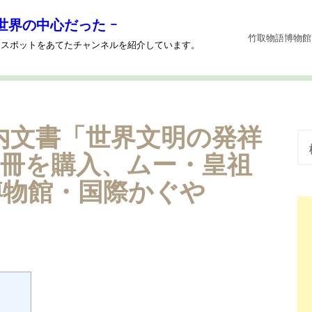
世界の中心だった ｰ
竹取物語博物館
系にスポットをあてたチャンネルを紹介しています。
竹内文書「世界文明の発祥
検
索
!3冊を購入、ムー・皇祖
:
博物館・国際かぐや