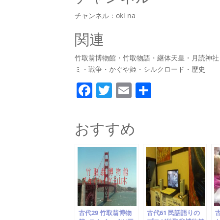
チャンネル：oki na
関連
竹取翁博物館・竹取物語・継体天皇・月読神社
ミ・戦争・かぐや姫・シルクロード・歴史
F
T
E
共
a
w
m
有
c
itt
ai
おすすめ
e
er
l
b
o
o
k
古代29 竹取翁博物
古代61 民話語りの