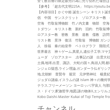
全て数百冊の限定販売の為に売り切れた場合は
【参考】「超古代文明225A」 https://youtu.be/MF
【内容項目】かぐや姫 誕生シーン キリスト誕
侶 中国 サンスクリット ゾロアスター教
空海 竹取翁博物館 竹ノ内文書 物部 空海 
トダウン キリスト教 新約 旧約 竹取翁博
ロアスター教 密教 景教 道教 儒教 訪問
リスト教 景浄 復活 竹取翁 博物館 ガン
人 徐福 秦の始皇帝 ペトログラフ 階段式ピラ
世界最古 神々ゲーム,異星人,遺伝子工学,マヤ文明,
ューダ ゾロアスター ,古事記の謎 出雲大社 
土偶,地球,出雲、諏訪、大蛇の国々,鳥頭人間,
ンジェロ疑惑,ライン理論,ガンダーラ仏ギリシア
地,北朝鮮 普賢寺 籠宮 元伊勢神社 楊貴
ジョダロ謎線,イスラムの謎 Islam 神々の幾何
テラス,フリーメーソン ヨーロッパ,宇宙人 与那
ス・ドイツ,釈迦哲学,地図,謎の物体X,エンリル
Kobo Daishi-Master Kukai of Toji Temple fr
チャンネル