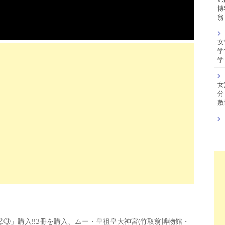
博
翁
女
学
学
女
分
敷
②③」購入!!3冊を購入、ムー・皇祖皇大神宮(竹取翁博物館・