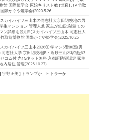
物館 国際姫学会 原始キリスト教 (世直しTV 竹取
 国際かぐや姫学会)2020.5.26
スカイハイツ三山木の同志社大京田辺校地の男
学生マンション 管理人兼 家主が鉄筋5階建ての
マン詳細を説明!! (スカイハイツ三山木 同志社大
 竹取翁博物館 国際かぐや姫学会)2025.10.25
スカイハイツ三山木2026① 学マン5階80室(男
) 同志社大学 京田辺校地JR・近鉄三山木駅徒歩3
 セコム付 光1Gネット無料 京都府防犯認定 家主
地内居住 管理(2025.10.27)
[ 宇野正美 ] トランプか、ヒトラーか