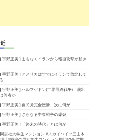
最近
[ 宇野正美 ] まもなくイランから報復攻撃が起き
[ 宇野正美 ] アメリカはすでにイランで敗北して
る
[ 宇野正美 ] ハルマゲドン(世界最終戦争)、演出
は何者か
[ 宇野正美 ] 自民党完全圧勝、次に何が
[ 宇野正美 ] さらなる中東戦争の爆裂
[ 宇野正美 ] 「終末の時代」とは何か
同志社大学生マンション #スカイハイツ三山木
京田辺校地の男女学生マンション周辺紹介 竹取