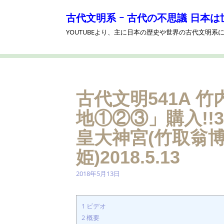
コ
ン
古代文明系 ｰ 古代の不思議 日本は
テ
YOUTUBEより、主に日本の歴史や世界の古代文明
ン
ツ
へ
ス
キ
ッ
古代文明541A 
プ
地①②③」購入!
皇大神宮(竹取翁
姫)2018.5.13
2018年5月13日
1
ビデオ
2
概要