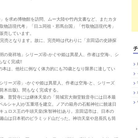
②③」を求め博物館を訪問、ムー大陸や竹内文書など、またカタ
取物語現代考」「日ユ同祖・邪馬台国」「竹取物語現代考」
販売しています。
く完売となります。故に、完売時は代わりに「京田辺の史跡探
の発祥地」シリーズ④-かぐや姫は異星人、作者は空海-、シ
なく完成!!
の本は、他社に例なく体力的にも70歳となり限界に達してい
リーズ④」-かぐや姫は異星人、作者は空海-と、シリーズ
大筒木出版)。間もなく完成する。
像、普賢寺には継体天皇の「筒城宮大御堂観音寺には日本最
(ペルシャ人)が五重塔を建立。ノアの箱舟の石船神社に饒速日
キュロス王の牛頭天皇(朱智神社)あり。京田辺市は、日本の
備山は日本初のピラミッド山だった。神功天皇や息長氏も筒