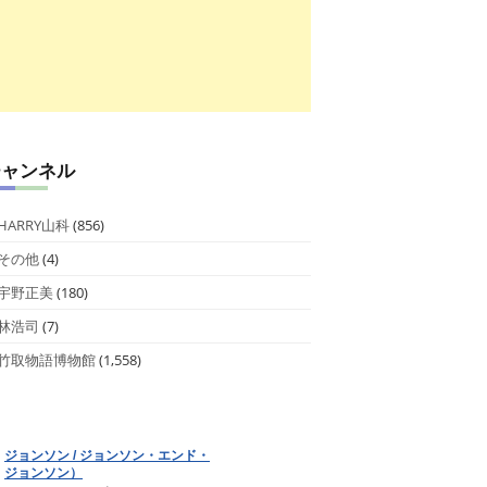
チャンネル
HARRY山科
(856)
その他
(4)
宇野正美
(180)
林浩司
(7)
竹取物語博物館
(1,558)