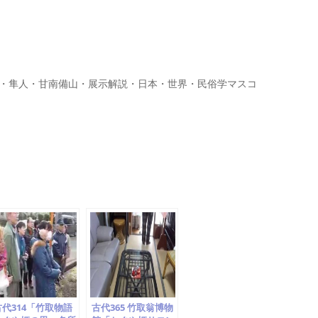
・隼人・甘南備山・展示解説・日本・世界・民俗学マスコ
古代314「竹取物語
古代365 竹取翁博物