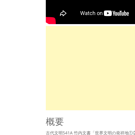
概要
古代文明541A 竹内文書「世界文明の発祥地①