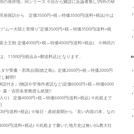
の発祥地」同シリーズ ※目から鱗説に反論者無し!内外の研
訪から 定価3500円+税→特価3500円(送料+税込)※は
大陸と里帰り”定価3500円+税→特価3500円(送料+税
王朝 定価4000円+税→特価4000円(送料+税込) ※神武の
1000円(税込み+郵送料込)となります。
聖書・邪馬台国(徳之島)』定価2000円+税→特価2000円
し解明!!
付き』(物語や空海作者説など)定価6000円+税→特価6000
脇・森・吉田名誉教授も絶賛!!
) 定価4000円+税→特価6000円(送料+税込) ※此処まで
)
00円(送料+税込) ※毎日・産経新聞から「良い内容の本」なの
000円(送料+税込) ※此処まで書いた地方史は無い(仏教大社