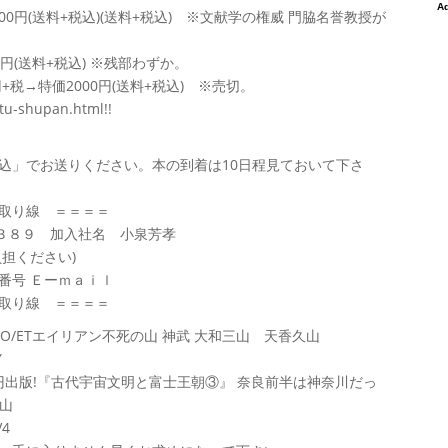
0円(送料+税込)(送料+税込) ※文献学の権威 門脇名誉教授が
円(送料+税込) ※残部わずか。
税→特価2000円(送料+税込) ※売切。
u-shupan.html!!
」でお送りください。本の到着は10日程見ておいて下さ
取り線 ＝＝＝＝
３８９ 加入社名 小泉芳孝
担ください)
号 Ｅーｍａｉｌ
取り線 ＝＝＝＝
UFO/ETエイリアン不死の山 神武 大和三山 天香久山
wifIzUp1Y
00円出版!『古代宇宙文明と富士王朝③』 奈良前半は神奈川だっ
香久山
pV4