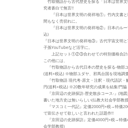
竹取物語から古代歴史を探る「日本は世界文明
究者蒼白で無言!!
『日本は世界文明の発祥地①』竹内文書と民俗探
間もなく売切れに。
『日本は世界文明の発祥地②』日本のルーツ“ムー
込)
『日本は世界文明の発祥地③』古代宇宙文明と富士
子孫YouTubeなど活字に。
上記セット①②③合わせての特別価格合計は、1
この他には、
『竹取物語から古代日本の歴史を探る-物部ユダヤ
(送料+税込) ※物部ユダヤ、邪馬台国を現地調査
『竹取物語 現代考-原文・注釈・現代語訳・解説
円(送料+税込) ※20数年研究の成果を結集!門
『京田辺の史跡探訪-歴史散歩コース-』(地図入り
書いた地方史は無いらしい(仏教大社会学部教授
『マスコミ一代記』定価2000円+税→特価20
で宣伝させて欲しいと言われた話題作!!
『京田辺の史跡探訪』定価4000円+税→特価4
会学部教授)