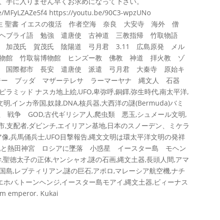
、手に入りません早くお求めになって下さい。
yLZAZe5f4 https://youtu.be/90C3-wpzUNo
生 聖書 イエスの復活 作者空海 奈良 大安寺 海外 僧
 ヘブライ語 勉強 遣唐使 古神道 三教指帰 竹取物語
加茂氏 賀茂氏 陰陽道 弓月君 3.11 広島原発 メル
物館 竹取翁博物館 ヒンズー教 佛教 神道 拝火教 ゾ
 国際都市 長安 遣唐使 派遣 弓月君 大秦寺 原始キ
ジー ブッダ マザーテレサ ラーマーヤナ 縄文人 石器
ミッド ナスカ地上絵,UFO,卑弥呼,銅鐸,弥生時代,南太平洋,
インカ帝国,奴隷,DNA,核兵器,大西洋の謎(Bermuda)バミ
戦争 GOD,古代ギリシア人,爬虫類 悪玉,シュメール文明,
都市,支配者,ダビンチ,エイリアン基地,日本のスノーデン、ミケラ
像,兵馬俑兵士,UFO目撃報告,縄文文明は環太平洋文明の発祥
妃と熱田神宮 ロシアに墜落 小惑星 イースター島 モヘン
学,聖徳太子の正体,ヤンシャオ,謎の石画,縄文土器,長頭人間,アマ
国島,レプティリアン,謎の巨石,アポロ,マレーシア航空機,ナチ
,エホバ,トーンヘンジ,イースター島モアイ,縄文土器,ビィーナス
om emperor. Kukai