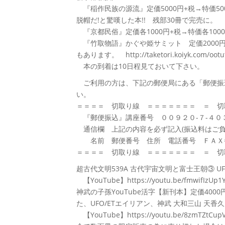
『稲作民族の源流』定価5000円+税→特価500
脱帽だ!と驚嘆した本!! 残部30冊で完売に。
『京都民俗』定価各1000円+税→特価各1000
『竹取物語』かぐや姫サミット 定価2000円+
もあります。 http://taketori.koiyk.com/ootut
本の到着は10日程見ておいて下さい。
ご利用の方は、下記の郵便局にある「郵便振込
い。
＝＝＝＝ 切取り線 ＝＝＝＝＝＝＝ ＝ 切
『郵便振込』講座番号 ００９２０-７-４０
通信欄 上記の内容を必ず記入(振込料はご負
名前 郵便番号 住所 電話番号 ＦＡＸ番
＝＝＝＝ 切取り線 ＝＝＝＝＝＝＝ ＝ 切
超古代文明539A 古代宇宙文明と富士王朝③ 
【YouTube】https://youtu.be/fm
神武の子孫YouTube活字【新刊本】定価40
た、UFO/ETエイリアン、神武 大和三山 天
【YouTube】https://youtu.be/8zmTZtCu