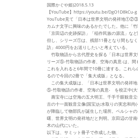
国際かぐや姫)2018.5.13
【YouTube】https://youtu.be/DgO1D8kCu-g
YouTube見て「日本は世界文明の発祥地①
カムナ文字に興味のあるかたでした。他に「竹
「京田辺の史跡探訪」「稲作民族の源流」など
但し、シリーズ①は、残部11冊となり間もな
訪」4000円をお送りしたいと考えている。
竹取物語から古代歴史を探る「日本は世界文明
リーズ⑤-竹取物語の作者、空海の真意-は、間も
これを入れると6年間で10冊に達する。これら
るので今回の2冊で「集大成版」となる。
この集大成版は、「日本は世界文明の発祥地シ
⑤-竹取物語の作者、空海の真意- を校正中(
壽宝寺には空海の五大明王、千手千眼観音立
古の十一面観音立像(国宝)お水取りの実忠和尚
が降臨して物部氏が誕生した場所。ペルシャの
曙、世界文明の発祥地だと判明。京田辺の甘南
木の山代にいた。
以下は、サミット冊子で作成した物、