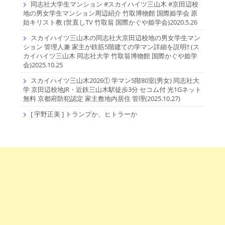
同志社大学生マンション #スカイハイツ三山木 #京田辺校
地の男女学生マンション周辺紹介 竹取博物館 国際姫学会 原
始キリスト教 (世直しTV 竹取翁 国際かぐや姫学会)2020.5.26
スカイハイツ三山木の同志社大京田辺校地の男女学生マン
ション 管理人兼 家主が鉄筋5階建ての学マン詳細を説明!! (ス
カイハイツ三山木 同志社大学 竹取翁博物館 国際かぐや姫学
会)2025.10.25
スカイハイツ三山木2026① 学マン5階80室(男女) 同志社大
学 京田辺校地JR・近鉄三山木駅徒歩3分 セコム付 光1Gネット
無料 京都府防犯認定 家主敷地内居住 管理(2025.10.27)
[ 宇野正美 ] トランプか、ヒトラーか