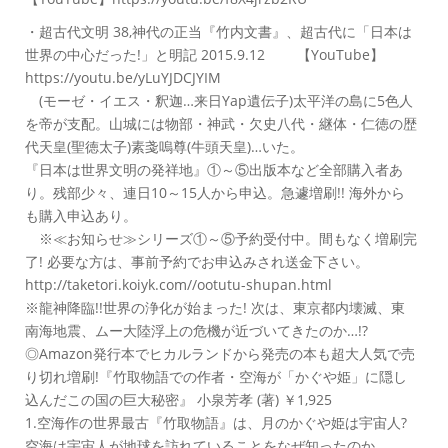
・超古代文明 38,神代の正当『竹内文書』、超古代に「日本は
世界の中心だった!」と明記 2015.9.12 【YouTube】
https://youtu.be/yLuYJDCJYIM
(モーゼ・イエス・釈迦…来日Yap遺伝子)太平洋の島に5色人
を帝が支配。山城には物部・神武・欠史八代・継体・仁徳の歴
代天皇(聖徳太子)素戔嗚尊(牛頭天皇)…いた。
『日本は世界文明の発祥地』①～⑤出版本など全部購入者あ
り。残部少々、連日10～15人から申込。急遽増刷!! 海外から
も購入申込あり。
※≪お知らせ≫シリーズ①～⑤予約受付中。間もなく増刷完
了! 必要な方は、事前予約でお申込みされ送金下さい。
http://taketori.koiyk.com//ootutu-shupan.html
※龍神降臨!!世界の浄化が始まった! 次は、東京都内壊滅、東
南海地震、ムー大陸浮上の危機が近づいてきたのか…!?
◎Amazon発行本でヒカルランドから発売の本も超大人気で売
り切れ増刷!『竹取物語での作者・空海が「かぐや姫」に隠し
込んだこの国の巨大秘密』 小泉芳孝 (著) ￥1,925
1.空海作の世界最古『竹取物語』は、月のかぐや姫は宇宙人?
空海は宇宙人が地球を訪れていることをなぜ知ったのか