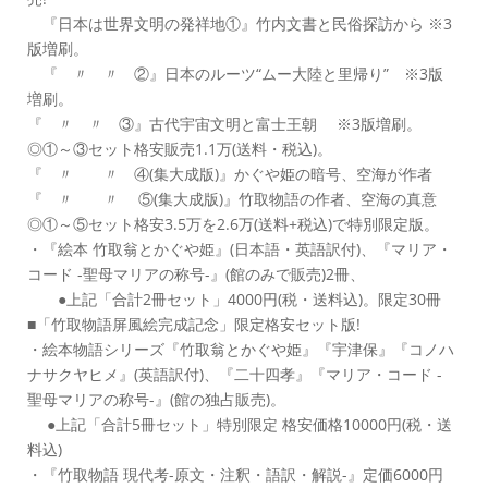
『日本は世界文明の発祥地①』竹内文書と民俗探訪から ※3
版増刷。
『 〃 〃 ②』日本のルーツ“ムー大陸と里帰り” ※3版
増刷。
『 〃 〃 ③』古代宇宙文明と富士王朝 ※3版増刷。
◎①～③セット格安販売1.1万(送料・税込)。
『 〃 〃 ④(集大成版)』かぐや姫の暗号、空海が作者
『 〃 〃 ⑤(集大成版)』竹取物語の作者、空海の真意
◎①～⑤セット格安3.5万を2.6万(送料+税込)で特別限定版。
・『絵本 竹取翁とかぐや姫』(日本語・英語訳付)、『マリア・
コード -聖母マリアの称号-』(館のみで販売)2冊、
●上記「合計2冊セット」4000円(税・送料込)。限定30冊
■「竹取物語屏風絵完成記念」限定格安セット版!
・絵本物語シリーズ『竹取翁とかぐや姫』『宇津保』『コノハ
ナサクヤヒメ』(英語訳付)、『二十四孝』『マリア・コード -
聖母マリアの称号-』(館の独占販売)。
●上記「合計5冊セット」特別限定 格安価格10000円(税・送
料込)
・『竹取物語 現代考-原文・注釈・語訳・解説-』定価6000円