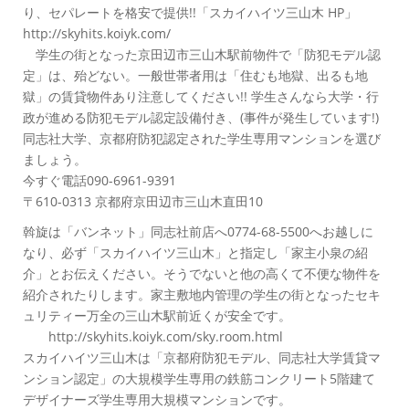
り、セパレートを格安で提供!!「スカイハイツ三山木 HP」
http://skyhits.koiyk.com/
学生の街となった京田辺市三山木駅前物件で「防犯モデル認
定」は、殆どない。一般世帯者用は「住むも地獄、出るも地
獄」の賃貸物件あり注意してください!! 学生さんなら大学・行
政が進める防犯モデル認定設備付き、(事件が発生しています!)
同志社大学、京都府防犯認定された学生専用マンションを選び
ましょう。
今すぐ電話090-6961-9391
〒610-0313 京都府京田辺市三山木直田10
斡旋は「バンネット」同志社前店へ0774-68-5500へお越しに
なり、必ず「スカイハイツ三山木」と指定し「家主小泉の紹
介」とお伝えください。そうでないと他の高くて不便な物件を
紹介されたりします。家主敷地内管理の学生の街となったセキ
ュリティー万全の三山木駅前近くが安全です。
http://skyhits.koiyk.com/sky.room.html
スカイハイツ三山木は「京都府防犯モデル、同志社大学賃貸マ
ンション認定」の大規模学生専用の鉄筋コンクリート5階建て
デザイナーズ学生専用大規模マンションです。