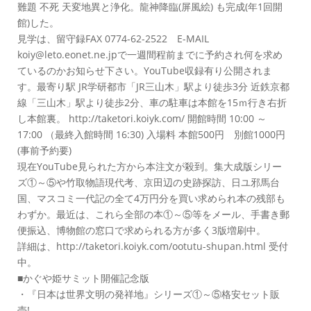
難題 不死 天変地異と浄化。龍神降臨(屏風絵) も完成(年1回開
館)した。
見学は、留守録FAX 0774-62-2522 E-MAIL
koiy@leto.eonet.ne.jpで一週間程前までに予約され何を求め
ているのかお知らせ下さい。YouTube収録有り公開されま
す。最寄り駅 JR学研都市「JR三山木」駅より徒歩3分 近鉄京都
線「三山木」駅より徒歩2分、車の駐車は本館を15ｍ行き右折
し本館裏。 http://taketori.koiyk.com/ 開館時間 10:00 ～
17:00 （最終入館時間 16:30) 入場料 本館500円 別館1000円
(事前予約要)
現在YouTube見られた方から本注文が殺到。集大成版シリー
ズ①～⑤や竹取物語現代考、京田辺の史跡探訪、日ユ邪馬台
国、マスコミ一代記の全て4万円分を買い求められ本の残部も
わずか。最近は、これら全部の本①～⑤等をメール、手書き郵
便振込、博物館の窓口で求められる方が多く3版増刷中。
詳細は、http://taketori.koiyk.com/ootutu-shupan.html 受付
中。
■かぐや姫サミット開催記念版
・『日本は世界文明の発祥地』シリーズ①～⑤格安セット販
売!