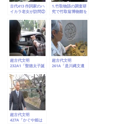
古代413 作詞家のハ
1.竹取物語の調査研
イカラ老女が訪問②
究で竹取翁博物館を
マスコミ・映画・演
訪問 ②貴公子５人の
劇 竹取翁博物館
求婚
2014.6.13
超古代文明
超古代文明
232A1「聖徳太子誕
261A「是川縄文遺
生地の神社(氏神・
跡の後期集落。合掌
日の神・龍と鳳
する縄文土器・腕組
凰)・地球儀は法隆
する土偶出土地。青
寺に!?、神奈川県大
森県八戸市」竹取翁
庭」竹取翁博物館
博物館（国際かぐや
（国際かぐや姫学
姫学会）2016.7.23
会）2016.7.22
超古代文明
427A「かぐや姫は
UFO/ET宇宙人」甘
南備山・朱智神社・