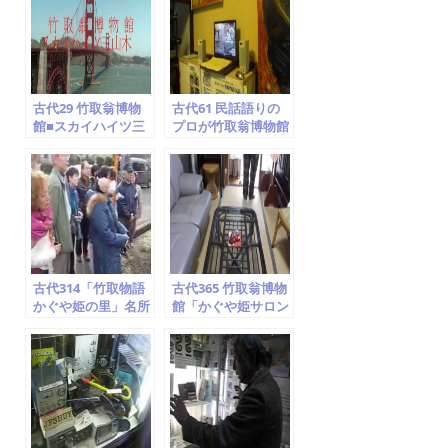
o
o
k
古代29 竹取翁博物
古代61 民話語りの
館■スカイハイツ三
プロが竹取翁博物館
山木…見られます
を訪問 ⑧ドキュメン
ト空海説
古代314「竹取物語
古代365 竹取翁博物
かぐや姫の里」名所
館「かぐや姫サロン
案内 ⑦飯岡車塚古墳
＆カフェ」紹介①
京田辺市 竹取翁博物
石庭・襖絵紹介
館 2014.2.1