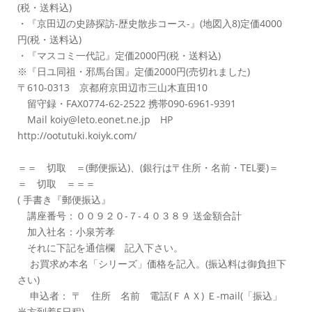
(税・送料込)
・『京田辺の史跡探訪-歴史散歩コース-』(地図入8)定価4000
円(税・送料込)
・『マスコミ一代記』定価2000円(税・送料込)
※『日ユ同祖・邪馬台国』定価2000円(売切れました)
〒610-0313 京都府京田辺市三山木直田10
留守録・FAX0774-62-2522 携帯090-6961-9391
Mail koiy@leto.eonet.ne.jp HP
http://ootutuki.koiyk.com/
＝＝ 切取 ＝(郵便振込)、(銀行は〒住所・名前・TEL要)＝
＝ 切取 ＝＝＝
( 手書き『郵便振込』
講座番号：００９２０-７-４０３８９ 送金額合計
加入社名：小泉芳孝
それに下記を通信欄 記入下さい。
お買求め本名「シリーズ」価格を記入。(振込料は御負担下
さい)
申込者： 〒 住所 名前 電話(ＦＡＸ) Ｅ-mail(「振込」
当方到着5日程)