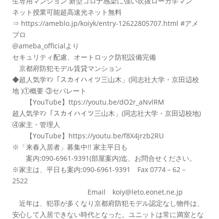
生専用マンション 新型コロナ感染に強い吹抜ローカ学マン
ネット授業可能超高速光ネット無料
⇒ https://ameblo.jp/koiyk/entry-12622805707.html #アメ
ブロ
@ameba_officialより
セキュリティ配慮、オートロック防犯設備完備
京都府防犯モデル賃貸マンション
◆超人気学ﾏﾝ「スカイハイツ三山木」(同志社大学・京田辺校
地 )①概要 ③セパレート
【YouTube】ttps://youtu.be/dO2r_aNvlRM
超人気学ﾏﾝ「スカイハイツ三山木」(同志社大学・京田辺校地)
④家主・管理人
【YouTube】https://youtu.be/f8X4jrzb2RU
※「来春入居者」募集中!! 家主平日も
案内:090-6961-9391(部屋案内)迄、お問合せください。
※家主は、平日も案内:090-6961-9391 Fax 0774－62－
2522
Email koiy@leto.eonet.ne.jp
近年は、犯罪が多くなり京都府防犯モデル認定なし物件は、
安心して入居できない時代となった。ユニットは常に満室とな