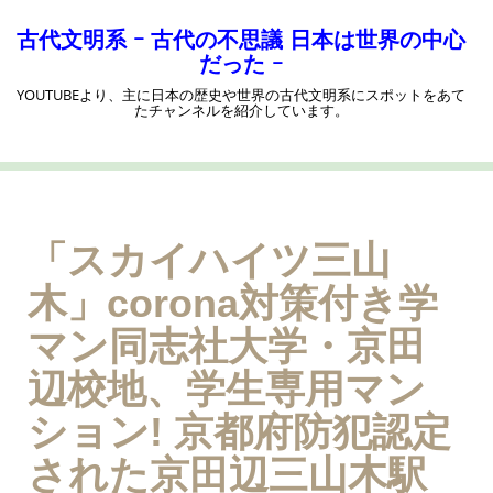
コ
ン
古代文明系 ｰ 古代の不思議 日本は世界の中心
テ
だった ｰ
ン
YOUTUBEより、主に日本の歴史や世界の古代文明系にスポットをあて
ツ
たチャンネルを紹介しています。
へ
ス
キ
ッ
プ
「スカイハイツ三山
木」corona対策付き学
マン同志社大学・京田
辺校地、学生専用マン
ション! 京都府防犯認定
された京田辺三山木駅