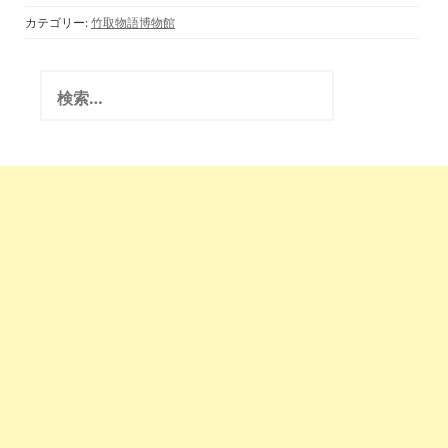
石船神社・月読神社
《総集編》撮影班ド
カテゴリー:
竹取物語博物館
キュメンタリー映画
撮影(竹取翁博物
館・国際かぐや姫学
検
会)2017.2.23
索
: