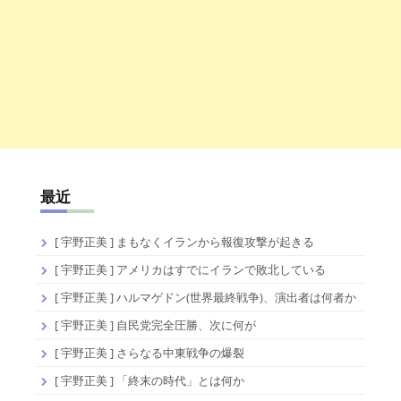
最近
[ 宇野正美 ] まもなくイランから報復攻撃が起きる
[ 宇野正美 ] アメリカはすでにイランで敗北している
[ 宇野正美 ] ハルマゲドン(世界最終戦争)、演出者は何者か
[ 宇野正美 ] 自民党完全圧勝、次に何が
[ 宇野正美 ] さらなる中東戦争の爆裂
[ 宇野正美 ] 「終末の時代」とは何か