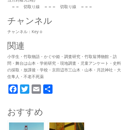
＝＝ 切取り線 ＝＝＝ 切取り線 ＝＝＝
チャンネル
チャンネル：Key o
関連
小学生・竹取物語・かぐや姫・調査研究・竹取翁博物館・訪
問・舞台は山本・学術研究・現地調査・児童アンケート・史料
の採取・放課後・学校・京田辺市三山木・山本・月読神社・大
住隼人・不老不死薬
F
T
E
共
a
w
m
有
c
itt
ai
おすすめ
e
er
l
b