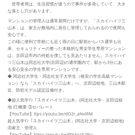
世帯者用は、生活習慣が違うので事件が多発していて、大き
な落とし穴があります。
マンションの管理人は通常昼間だけですが、「スカイハイツ三
山木」は、家主が敷地内に居住し管理しておられるので夜間も
安心です。
この様に便利で学校にも近く雨の日に駅前からバス通学も出
来、セキュリティーの整った本格的な男女学生専用マンション
は、京田辺市内の何処を捜しても見あたりません。スカイハイ
ツ三山木は同志社大学(京田辺)の通学圏内で、駅から3分にあ
る安心安全の学生専用マンションです。
◆ 同志社大学生・同志社女子大学生（格安の学生高級マンシ
ョン）なら「スカイハイツ三山木」へ、京田辺校地、三山木駅
近、防犯モデル認定設備付き。
◆超人気学ﾏﾝ「スカイハイツ三山木」(同志社大学・京田辺校
地 )①概要 ③セパレート
【YouTube】ttps://youtu.be/dO2r_aNvlRM
超人気学ﾏﾝ「スカイハイツ三山木」(同志社大学・京田辺校地)
④家主・管理人
【YouTube】https://youtu.be/f8X4jrzb2RU