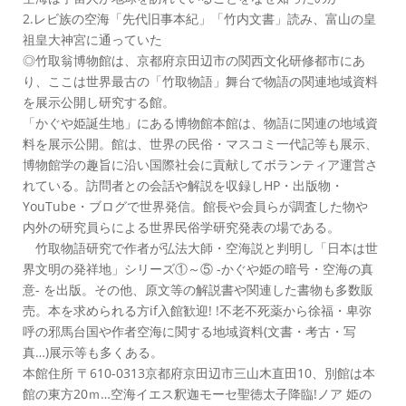
2.レビ族の空海「先代旧事本紀」「竹内文書」読み、富山の皇
祖皇大神宮に通っていた
◎竹取翁博物館は、京都府京田辺市の関西文化研修都市にあ
り、ここは世界最古の「竹取物語」舞台で物語の関連地域資料
を展示公開し研究する館。
「かぐや姫誕生地」にある博物館本館は、物語に関連の地域資
料を展示公開。館は、世界の民俗・マスコミ一代記等も展示、
博物館学の趣旨に沿い国際社会に貢献してボランティア運営さ
れている。訪問者との会話や解説を収録しHP・出版物・
YouTube・ブログで世界発信。館長や会員らが調査した物や
内外の研究員らによる世界民俗学研究発表の場である。
竹取物語研究で作者が弘法大師・空海説と判明し「日本は世
界文明の発祥地」シリーズ①～⑤ -かぐや姫の暗号・空海の真
意- を出版。その他、原文等の解説書や関連した書物も多数販
売。本を求められる方if入館歓迎! !不老不死薬から徐福・卑弥
呼の邪馬台国や作者空海に関する地域資料(文書・考古・写
真…)展示等も多くある。
本館住所 〒610-0313京都府京田辺市三山木直田10、別館は本
館の東方20ｍ…空海イエス釈迦モーセ聖徳太子降臨!ノア 姫の