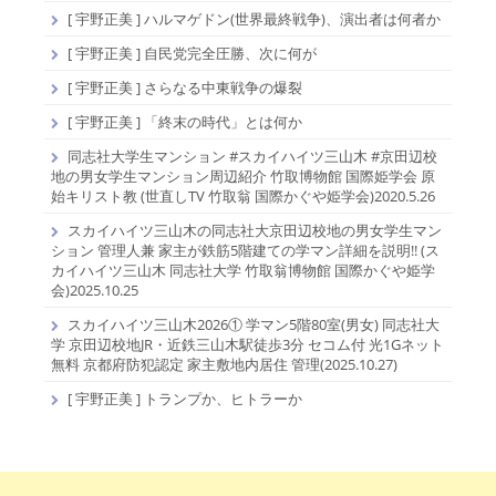
[ 宇野正美 ] ハルマゲドン(世界最終戦争)、演出者は何者か
[ 宇野正美 ] 自民党完全圧勝、次に何が
[ 宇野正美 ] さらなる中東戦争の爆裂
[ 宇野正美 ] 「終末の時代」とは何か
同志社大学生マンション #スカイハイツ三山木 #京田辺校
地の男女学生マンション周辺紹介 竹取博物館 国際姫学会 原
始キリスト教 (世直しTV 竹取翁 国際かぐや姫学会)2020.5.26
スカイハイツ三山木の同志社大京田辺校地の男女学生マン
ション 管理人兼 家主が鉄筋5階建ての学マン詳細を説明!! (ス
カイハイツ三山木 同志社大学 竹取翁博物館 国際かぐや姫学
会)2025.10.25
スカイハイツ三山木2026① 学マン5階80室(男女) 同志社大
学 京田辺校地JR・近鉄三山木駅徒歩3分 セコム付 光1Gネット
無料 京都府防犯認定 家主敷地内居住 管理(2025.10.27)
[ 宇野正美 ] トランプか、ヒトラーか