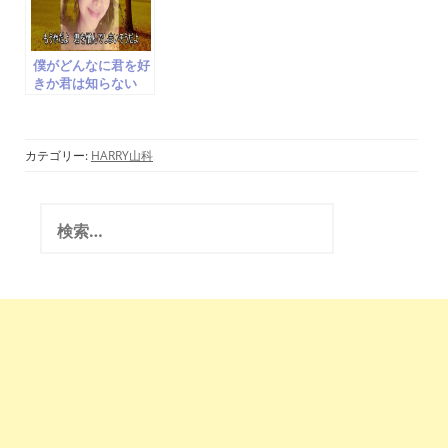
僕がどんなに君を好
きか君は知らない
松山晴介 楠瀬誠志
郎 cover 水木ノア
カテゴリー:
HARRY山科
検
索
: