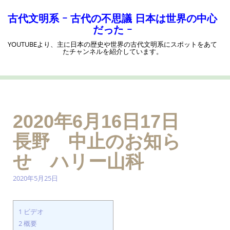
コ
ン
古代文明系 ｰ 古代の不思議 日本は世界の中心
テ
だった ｰ
ン
YOUTUBEより、主に日本の歴史や世界の古代文明系にスポットをあて
ツ
たチャンネルを紹介しています。
へ
ス
キ
ッ
プ
2020年6月16日17日
長野 中止のお知ら
せ ハリー山科
2020年5月25日
1
ビデオ
2
概要