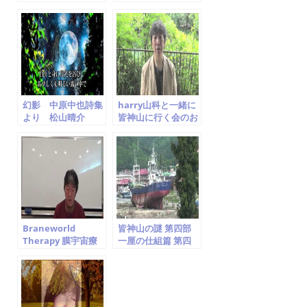
Matsuyama
晴介 Jorge Ben Jor
Cover Seisuke
Matsuyama
幻影 中原中也詩集
harry山科と一緒に
より 松山晴介
皆神山に行く会のお
Seisuke
知らせ
Matsuyama
Braneworld
皆神山の謎 第四部
Therapy 膜宇宙療
一厘の仕組篇 第四
法勉強会 第一回.
章 世界を支配する
「宇宙意識から 伝わ
もの
ってきたこと」を読
み解く