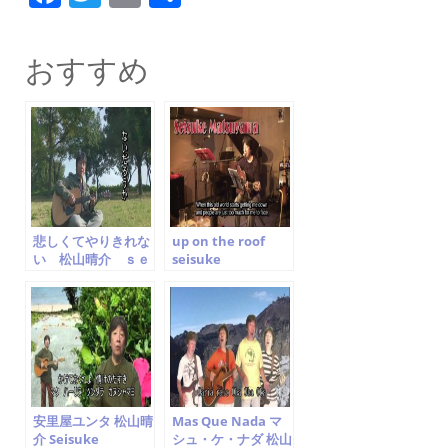
a
w
m
有
c
itt
ai
おすすめ
e
er
l
b
o
o
k
悲しくてやりきれな
up on the roof
い 松山晴介 ｓｅ
seisuke
ｉｓｕｋｅ ｍａｔ
matsuyama carol
ｓｕｙａｍａ
king cover 松山晴
介
安里屋ユンタ 松山晴
Mas Que Nada マ
介 Seisuke
シュ・ケ・ナダ 松山