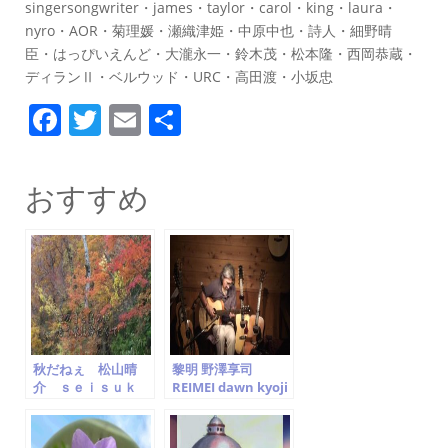
singersongwriter・james・taylor・carol・king・laura・
nyro・AOR・菊理媛・瀬織津姫・中原中也・詩人・細野晴
臣・はっぴいえんど・大瀧永一・鈴木茂・松本隆・西岡恭蔵・
ディランⅡ・ベルウッド・URC・高田渡・小坂忠
F
T
E
共
a
w
m
有
c
itt
ai
おすすめ
e
er
l
b
o
o
k
秋だねぇ 松山晴
黎明 野澤享司
介 ｓｅｉｓｕｋ
REIMEI dawn kyoji
ｅ ｍａｔｓｕｙａ
nozawa SAKATA
ｍａ
guitars