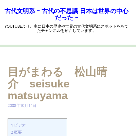
コ
ン
古代文明系 ｰ 古代の不思議 日本は世界の中心
テ
だった ｰ
ン
YOUTUBEより、主に日本の歴史や世界の古代文明系にスポットをあて
ツ
たチャンネルを紹介しています。
へ
ス
キ
ッ
プ
目がまわる 松山晴
介 seisuke
matsuyama
2008年10月14日
1
ビデオ
2
概要