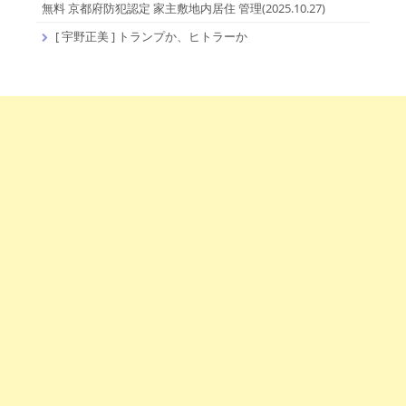
無料 京都府防犯認定 家主敷地内居住 管理(2025.10.27)
[ 宇野正美 ] トランプか、ヒトラーか