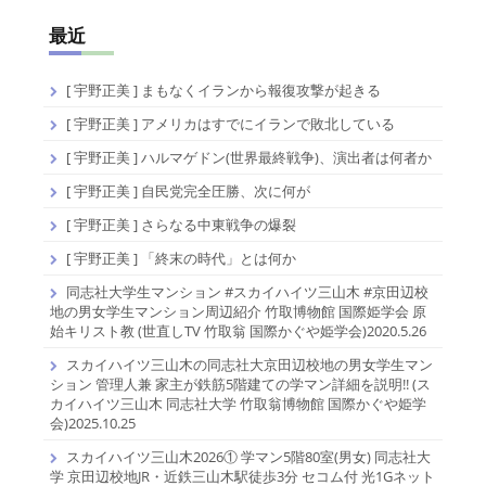
最近
[ 宇野正美 ] まもなくイランから報復攻撃が起きる
[ 宇野正美 ] アメリカはすでにイランで敗北している
[ 宇野正美 ] ハルマゲドン(世界最終戦争)、演出者は何者か
[ 宇野正美 ] 自民党完全圧勝、次に何が
[ 宇野正美 ] さらなる中東戦争の爆裂
[ 宇野正美 ] 「終末の時代」とは何か
同志社大学生マンション #スカイハイツ三山木 #京田辺校
地の男女学生マンション周辺紹介 竹取博物館 国際姫学会 原
始キリスト教 (世直しTV 竹取翁 国際かぐや姫学会)2020.5.26
スカイハイツ三山木の同志社大京田辺校地の男女学生マン
ション 管理人兼 家主が鉄筋5階建ての学マン詳細を説明!! (ス
カイハイツ三山木 同志社大学 竹取翁博物館 国際かぐや姫学
会)2025.10.25
スカイハイツ三山木2026① 学マン5階80室(男女) 同志社大
学 京田辺校地JR・近鉄三山木駅徒歩3分 セコム付 光1Gネット