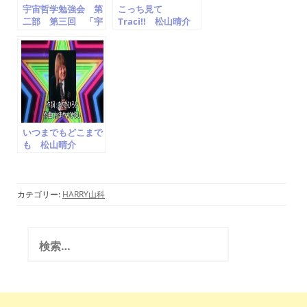
宇宙哲学勉強会 第
こっち見て
二部 第三回 「宇
Traci!! 松山晴介
宙哲学的宇宙」
Look at Me!! Traci
harry山科
Seisuke
Matsuyama
いつまでもどこまで
も 松山晴介
Seisuke
Matsuyama ザ・
スパイダース
cover かまやつひ
カテゴリー:
HARRY山科
ろし
検
索
: