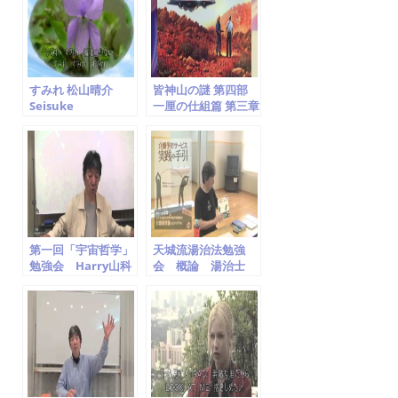
すみれ 松山晴介
皆神山の謎 第四部
Seisuke
一厘の仕組篇 第三章
Matsuyama
UFOと神
第一回「宇宙哲学」
天城流湯治法勉強
勉強会 Harry山科
会 概論 湯治士
補 山科晴義