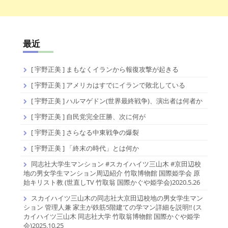
最近
[ 宇野正美 ] まもなくイランから報復攻撃が起きる
[ 宇野正美 ] アメリカはすでにイランで敗北している
[ 宇野正美 ] ハルマゲドン(世界最終戦争)、演出者は何者か
[ 宇野正美 ] 自民党完全圧勝、次に何が
[ 宇野正美 ] さらなる中東戦争の爆裂
[ 宇野正美 ] 「終末の時代」とは何か
同志社大学生マンション #スカイハイツ三山木 #京田辺校
地の男女学生マンション周辺紹介 竹取博物館 国際姫学会 原
始キリスト教 (世直しTV 竹取翁 国際かぐや姫学会)2020.5.26
スカイハイツ三山木の同志社大京田辺校地の男女学生マン
ション 管理人兼 家主が鉄筋5階建ての学マン詳細を説明!! (ス
カイハイツ三山木 同志社大学 竹取翁博物館 国際かぐや姫学
会)2025.10.25