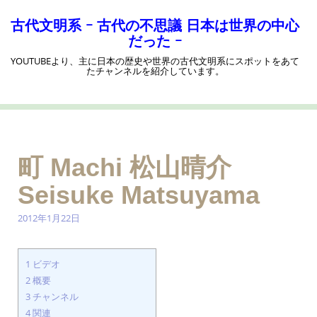
コ
ン
古代文明系 ｰ 古代の不思議 日本は世界の中心
テ
だった ｰ
ン
YOUTUBEより、主に日本の歴史や世界の古代文明系にスポットをあて
ツ
たチャンネルを紹介しています。
へ
ス
キ
ッ
プ
町 Machi 松山晴介
Seisuke Matsuyama
2012年1月22日
1
ビデオ
2
概要
3
チャンネル
4
関連