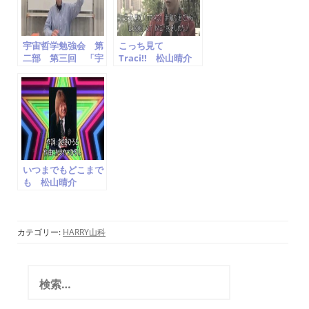
宇宙哲学勉強会 第
こっち見て
二部 第三回 「宇
Traci!! 松山晴介
宙哲学的宇宙」
Look at Me!! Traci
harry山科
Seisuke
Matsuyama
いつまでもどこまで
も 松山晴介
Seisuke
Matsuyama ザ・
スパイダース
cover かまやつひ
カテゴリー:
HARRY山科
ろし
検
索
: