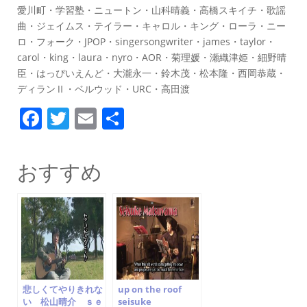
愛川町・学習塾・ニュートン・山科晴義・高橋スキイチ・歌謡
曲・ジェイムス・テイラー・キャロル・キング・ローラ・ニー
ロ・フォーク・JPOP・singersongwriter・james・taylor・
carol・king・laura・nyro・AOR・菊理媛・瀬織津姫・細野晴
臣・はっぴいえんど・大瀧永一・鈴木茂・松本隆・西岡恭蔵・
ディランⅡ・ベルウッド・URC・高田渡
F
T
E
共
a
w
m
有
c
itt
ai
おすすめ
e
er
l
b
o
o
k
悲しくてやりきれな
up on the roof
い 松山晴介 ｓｅ
seisuke