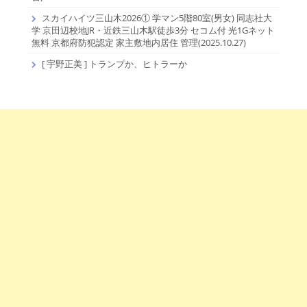
スカイハイツ三山木2026① 学マン5階80室(男女) 同志社大
学 京田辺校地JR・近鉄三山木駅徒歩3分 セコム付 光1Gネット
無料 京都府防犯認定 家主敷地内居住 管理(2025.10.27)
[ 宇野正美 ] トランプか、ヒトラーか