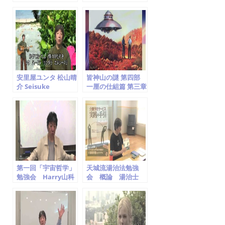
ｉｓｕｋｅ ｍａｔ
matsuyama carol
ｓｕｙａｍａ
king cover 松山晴
介
安里屋ユンタ 松山晴
皆神山の謎 第四部
介 Seisuke
一厘の仕組篇 第三章
Matsuyama
UFOと神
第一回「宇宙哲学」
天城流湯治法勉強
勉強会 Harry山科
会 概論 湯治士
補 山科晴義