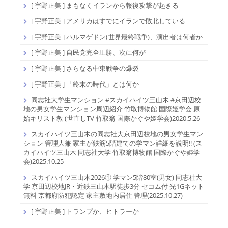
[ 宇野正美 ] まもなくイランから報復攻撃が起きる
[ 宇野正美 ] アメリカはすでにイランで敗北している
[ 宇野正美 ] ハルマゲドン(世界最終戦争)、演出者は何者か
[ 宇野正美 ] 自民党完全圧勝、次に何が
[ 宇野正美 ] さらなる中東戦争の爆裂
[ 宇野正美 ] 「終末の時代」とは何か
同志社大学生マンション #スカイハイツ三山木 #京田辺校
地の男女学生マンション周辺紹介 竹取博物館 国際姫学会 原
始キリスト教 (世直しTV 竹取翁 国際かぐや姫学会)2020.5.26
スカイハイツ三山木の同志社大京田辺校地の男女学生マン
ション 管理人兼 家主が鉄筋5階建ての学マン詳細を説明!! (ス
カイハイツ三山木 同志社大学 竹取翁博物館 国際かぐや姫学
会)2025.10.25
スカイハイツ三山木2026① 学マン5階80室(男女) 同志社大
学 京田辺校地JR・近鉄三山木駅徒歩3分 セコム付 光1Gネット
無料 京都府防犯認定 家主敷地内居住 管理(2025.10.27)
[ 宇野正美 ] トランプか、ヒトラーか