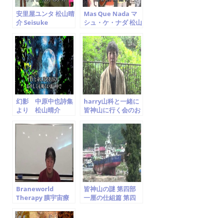
安里屋ユンタ 松山晴
Mas Que Nada マ
介 Seisuke
シュ・ケ・ナダ 松山
Matsuyama
晴介 Jorge Ben Jor
Cover Seisuke
Matsuyama
幻影 中原中也詩集
harry山科と一緒に
より 松山晴介
皆神山に行く会のお
Seisuke
知らせ
Matsuyama
Braneworld
皆神山の謎 第四部
Therapy 膜宇宙療
一厘の仕組篇 第四
法勉強会 第一回.
章 世界を支配する
「宇宙意識から 伝わ
もの