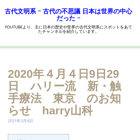
コ
ン
古代文明系 ｰ 古代の不思議 日本は世界の中心
テ
だった ｰ
ン
YOUTUBEより、主に日本の歴史や世界の古代文明系にスポットをあて
ツ
たチャンネルを紹介しています。
へ
ス
キ
ッ
プ
2020年４月４日9日29
日 ハリー流 新・触
手療法 東京 のお知
らせ harry山科
2021年3月4日