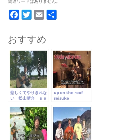
関連ワードはありません。
F
T
E
共
a
w
m
有
c
itt
ai
おすすめ
e
er
l
b
o
o
k
悲しくてやりきれな
up on the roof
い 松山晴介 ｓｅ
seisuke
ｉｓｕｋｅ ｍａｔ
matsuyama carol
ｓｕｙａｍａ
king cover 松山晴
介