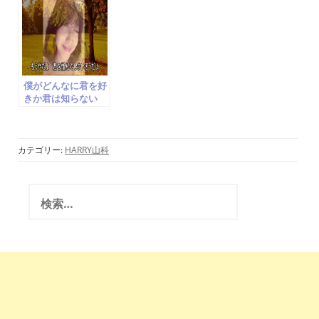
ってきたこと」を読
み解く
僕がどんなに君を好
きか君は知らない
松山晴介 楠瀬誠志
郎 cover 水木ノア
カテゴリー:
HARRY山科
検
索
: