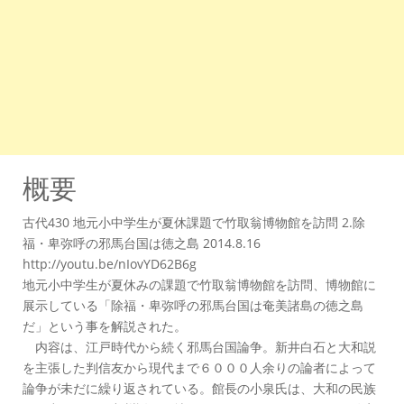
概要
古代430 地元小中学生が夏休課題で竹取翁博物館を訪問 2.除
福・卑弥呼の邪馬台国は徳之島 2014.8.16
http://youtu.be/nIovYD62B6g
地元小中学生が夏休みの課題で竹取翁博物館を訪問、博物館に
展示している「除福・卑弥呼の邪馬台国は奄美諸島の徳之島
だ」という事を解説された。
内容は、江戸時代から続く邪馬台国論争。新井白石と大和説
を主張した判信友から現代まで６０００人余りの論者によって
論争が未だに繰り返されている。館長の小泉氏は、大和の民族