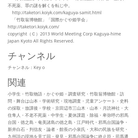
不死薬、罪の謎を解くを転じ中。
http://taketori.koiyk.com/kaguya-samit.html
「竹取翁博物館」「国際かぐや姫学会」
http://taketori.koiyk.com/
copyright（Ｃ）2013 World Meeting Corp Kaguya-hime
Japan Kyoto All Rights Reserved.
チャンネル
チャンネル：Key o
関連
小学生・竹取物語・かぐや姫・調査研究・竹取翁博物館・訪
問・舞台は山本・学術研究・現地調査・児童アンケート・史料
の採取・放課後・学校・京田辺市三山木・山本・月読神社・大
住隼人・不老不死薬・中学生・夏休課題・除福・卑弥呼の邪馬
台国・徳之島・奄美諸島の徳之島・江戸時代・邪馬台国論争・
新井白石・判信友・論者・館長の小泉氏・大和の民族を研究・
九州説の現地を見て回・発見・邪馬台国論争に終止符・司馬遷