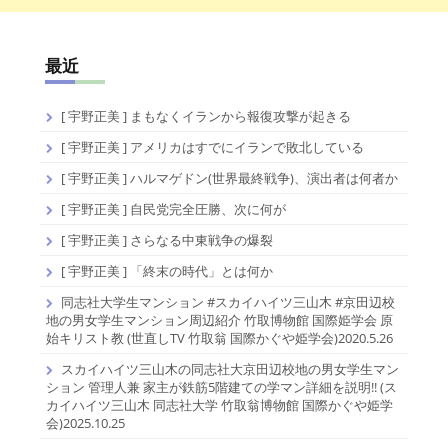
最近
[ 宇野正美 ] まもなくイランから報復攻撃が起きる
[ 宇野正美 ] アメリカはすでにイランで敗北している
[ 宇野正美 ] ハルマゲドン(世界最終戦争)、演出者は何者か
[ 宇野正美 ] 自民党完全圧勝、次に何が
[ 宇野正美 ] さらなる中東戦争の爆裂
[ 宇野正美 ] 「終末の時代」とは何か
同志社大学生マンション #スカイハイツ三山木 #京田辺校
地の男女学生マンション周辺紹介 竹取博物館 国際姫学会 原
始キリスト教 (世直しTV 竹取翁 国際かぐや姫学会)2020.5.26
スカイハイツ三山木の同志社大京田辺校地の男女学生マン
ション 管理人兼 家主が鉄筋5階建ての学マン詳細を説明!! (ス
カイハイツ三山木 同志社大学 竹取翁博物館 国際かぐや姫学
会)2025.10.25