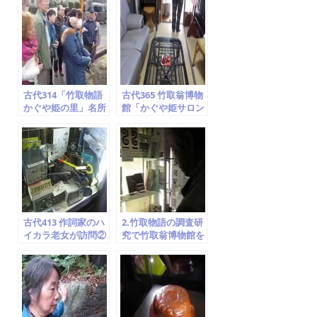
ト空海説
古代314「竹取物語
古代365 竹取翁博物
かぐや姫の里」名所
館「かぐや姫サロン
案内 ⑦飯岡車塚古墳
＆カフェ」紹介①
京田辺市 竹取翁博物
石庭・襖絵紹介
館 2014.2.1
古代413 作詞家のハ
2.竹取物語の調査研
イカラ老女が訪問②
究で竹取翁博物館を
マスコミ・映画・演
訪問 ②貴公子５人の
劇 竹取翁博物館
求婚
2014.6.13