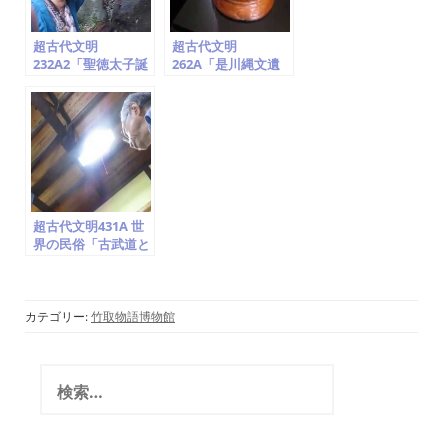
超古代文明
超古代文明
232A2「聖徳太子誕
262A「是川縄文遺
生地の神社(氏神・
跡出土品(3000年
日の神・龍と鳳
前)。漆塗り飾り太
凰)・地球儀は法隆
刀・弓・土器、櫛。
寺に!?、神奈川県大
青森県八戸市」竹取
庭」竹取翁博物館
翁博物館（国際かぐ
（国際かぐや姫学
や姫学会）
会）2016.7.22
2016.7.23
超古代文明431A 世
界の民俗「古武道と
戦国時代、日本人の
魂とルーツ、明治の
文明は田布施システ
ム」日本は世界文明
カテゴリー:
竹取物語博物館
の最初「卑弥呼・ダ
ビデ」(竹取翁博物
館・国際かぐや姫学
検
会)2017.4.4
索
: