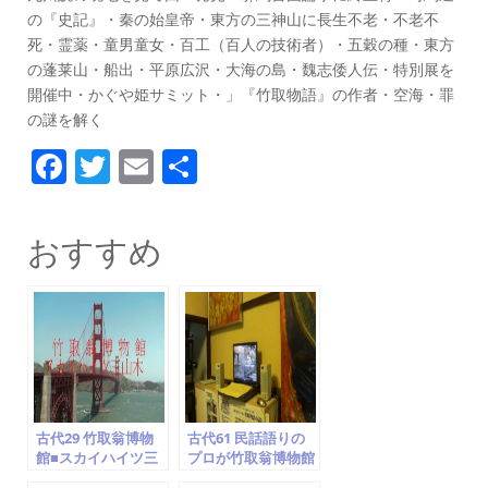
の『史記』・秦の始皇帝・東方の三神山に長生不老・不老不
死・霊薬・童男童女・百工（百人の技術者）・五穀の種・東方
の蓬莱山・船出・平原広沢・大海の島・魏志倭人伝・特別展を
開催中・かぐや姫サミット・」『竹取物語』の作者・空海・罪
の謎を解く
F
T
E
共
a
w
m
有
c
itt
ai
おすすめ
e
er
l
b
o
o
k
古代29 竹取翁博物
古代61 民話語りの
館■スカイハイツ三
プロが竹取翁博物館
山木…見られます
を訪問 ⑧ドキュメン