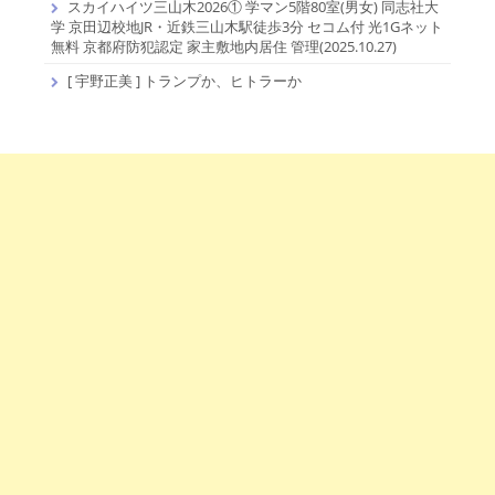
スカイハイツ三山木2026① 学マン5階80室(男女) 同志社大
学 京田辺校地JR・近鉄三山木駅徒歩3分 セコム付 光1Gネット
無料 京都府防犯認定 家主敷地内居住 管理(2025.10.27)
[ 宇野正美 ] トランプか、ヒトラーか