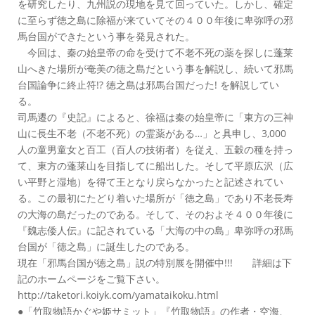
を研究したり、九州説の現地を見て回っていた。しかし、確定
に至らず徳之島に除福が来ていてその４００年後に卑弥呼の邪
馬台国ができたという事を発見された。
今回は、秦の始皇帝の命を受けて不老不死の薬を探しに蓬莱
山へきた場所が奄美の徳之島だという事を解説し、続いて邪馬
台国論争に終止符!? 徳之島は邪馬台国だった! を解説してい
る。
司馬遷の『史記』によると、徐福は秦の始皇帝に「東方の三神
山に長生不老（不老不死）の霊薬がある…」と具申し、3,000
人の童男童女と百工（百人の技術者）を従え、五穀の種を持っ
て、東方の蓬莱山を目指してに船出した。そして平原広沢（広
い平野と湿地）を得て王となり戻らなかったと記述されてい
る。この最初にたどり着いた場所が「徳之島」であり不老長寿
の大海の島だったのである。そして、そのおよそ４００年後に
『魏志倭人伝』に記されている「大海の中の島」卑弥呼の邪馬
台国が「徳之島」に誕生したのである。
現在「邪馬台国が徳之島」説の特別展を開催中!!! 詳細は下
記のホームページをご覧下さい。
http://taketori.koiyk.com/yamataikoku.html
●「竹取物語かぐや姫サミット」『竹取物語』の作者・空海、