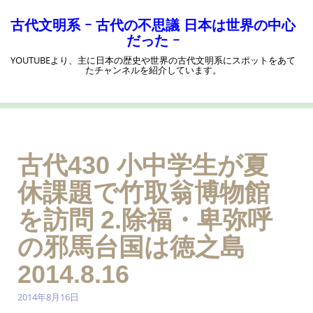
コ
ン
古代文明系 ｰ 古代の不思議 日本は世界の中心
テ
だった ｰ
ン
YOUTUBEより、主に日本の歴史や世界の古代文明系にスポットをあて
ツ
たチャンネルを紹介しています。
へ
ス
キ
ッ
プ
古代430 小中学生が夏
休課題で竹取翁博物館
を訪問 2.除福・卑弥呼
の邪馬台国は徳之島
2014.8.16
2014年8月16日