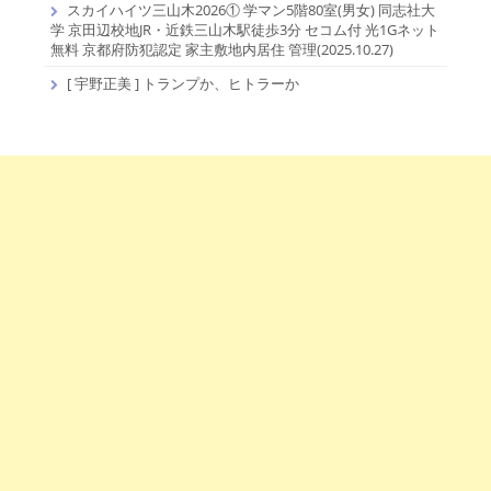
スカイハイツ三山木2026① 学マン5階80室(男女) 同志社大
学 京田辺校地JR・近鉄三山木駅徒歩3分 セコム付 光1Gネット
無料 京都府防犯認定 家主敷地内居住 管理(2025.10.27)
[ 宇野正美 ] トランプか、ヒトラーか