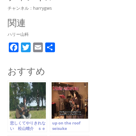
チャンネル：harrygws
関連
ハリー山科
F
T
E
共
a
w
m
有
c
itt
ai
おすすめ
e
er
l
b
o
o
k
悲しくてやりきれな
up on the roof
い 松山晴介 ｓｅ
seisuke
ｉｓｕｋｅ ｍａｔ
matsuyama carol