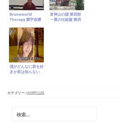
Braneworld
皆神山の謎 第四部
Therapy 膜宇宙療
一厘の仕組篇 第四
法勉強会 第一回.
章 世界を支配する
「宇宙意識から 伝わ
もの
ってきたこと」を読
み解く
僕がどんなに君を好
きか君は知らない
松山晴介 楠瀬誠志
郎 cover 水木ノア
カテゴリー:
HARRY山科
検
索
: