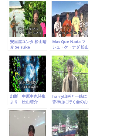
ｓｕｙａｍａ
king cover 松山晴
介
安里屋ユンタ 松山晴
Mas Que Nada マ
介 Seisuke
シュ・ケ・ナダ 松山
Matsuyama
晴介 Jorge Ben Jor
Cover Seisuke
Matsuyama
幻影 中原中也詩集
harry山科と一緒に
より 松山晴介
皆神山に行く会のお
Seisuke
知らせ
Matsuyama