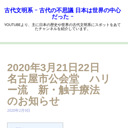
コ
ン
古代文明系 ｰ 古代の不思議 日本は世界の中心
テ
だった ｰ
ン
YOUTUBEより、主に日本の歴史や世界の古代文明系にスポットをあて
ツ
たチャンネルを紹介しています。
へ
ス
キ
ッ
プ
2020年3月21日22日
名古屋市公会堂 ハリ
ー流 新・触手療法
のお知らせ
2020年2月9日