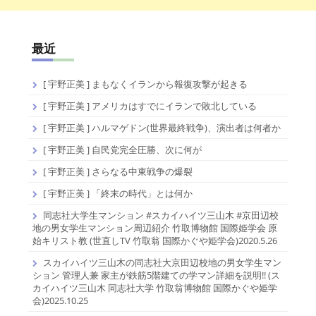
最近
[ 宇野正美 ] まもなくイランから報復攻撃が起きる
[ 宇野正美 ] アメリカはすでにイランで敗北している
[ 宇野正美 ] ハルマゲドン(世界最終戦争)、演出者は何者か
[ 宇野正美 ] 自民党完全圧勝、次に何が
[ 宇野正美 ] さらなる中東戦争の爆裂
[ 宇野正美 ] 「終末の時代」とは何か
同志社大学生マンション #スカイハイツ三山木 #京田辺校
地の男女学生マンション周辺紹介 竹取博物館 国際姫学会 原
始キリスト教 (世直しTV 竹取翁 国際かぐや姫学会)2020.5.26
スカイハイツ三山木の同志社大京田辺校地の男女学生マン
ション 管理人兼 家主が鉄筋5階建ての学マン詳細を説明!! (ス
カイハイツ三山木 同志社大学 竹取翁博物館 国際かぐや姫学
会)2025.10.25