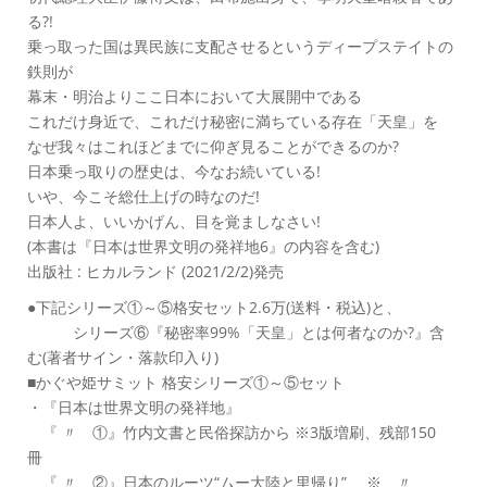
る?!
乗っ取った国は異民族に支配させるというディープステイトの
鉄則が
幕末・明治よりここ日本において大展開中である
これだけ身近で、これだけ秘密に満ちている存在「天皇」を
なぜ我々はこれほどまでに仰ぎ見ることができるのか?
日本乗っ取りの歴史は、今なお続いている!
いや、今こそ総仕上げの時なのだ!
日本人よ、いいかげん、目を覚ましなさい!
(本書は『日本は世界文明の発祥地6』の内容を含む)
出版社 : ヒカルランド (2021/2/2)発売
●下記シリーズ①～⑤格安セット2.6万(送料・税込)と、
シリーズ⑥『秘密率99%「天皇」とは何者なのか?』含
む(著者サイン・落款印入り)
■かぐや姫サミット 格安シリーズ①～⑤セット
・『日本は世界文明の発祥地』
『 〃 ①』竹内文書と民俗探訪から ※3版増刷、残部150
冊
『 〃 ②』日本のルーツ“ムー大陸と里帰り” ※ 〃