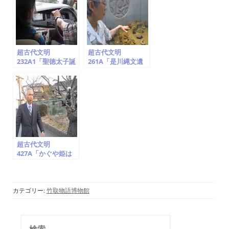
超古代文明
超古代文明
232A1「聖徳太子誕
261A「是川縄文遺
生地の神社(氏神・
跡の後期集落。合掌
日の神・龍と鳳
する縄文土器・腕組
凰)・地球儀は法隆
する土偶出土地。青
寺に!?、神奈川県大
森県八戸市」竹取翁
庭」竹取翁博物館
博物館（国際かぐや
（国際かぐや姫学
姫学会）2016.7.23
会）2016.7.22
超古代文明
427A「かぐや姫は
UFO/ET宇宙人」甘
南備山・朱智神社・
石船神社・月読神社
《総集編》撮影班ド
カテゴリー:
竹取物語博物館
キュメンタリー映画
撮影(竹取翁博物
館・国際かぐや姫学
検
会)2017.2.23