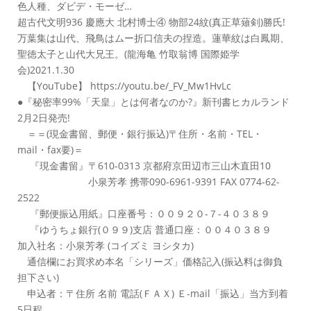
色人種、ダビデ・モーゼ…
超古代文明936 慶應大 北村博士④ 物部24紋(真正草薙剣)勝氏!
万葉集は山代、飛鳥はムー折口信夫の捏造。蓮華紋は白鳳期、
聖徳太子と山代大兄王。(龍海亀 竹取翁博 国際姫学
会)2021.1.30
【YouTube】 https://youtu.be/_FV_Mw1HvLc
●『秘密率99%「天皇」とは何者なのか?』新刊書ヒカルランド
2月2日発売!
＝＝(現金書留、郵便・銀行振込)〒住所・名前・TEL・
mail・fax要)＝
『現金書留』〒610-0313 京都府京田辺市三山木直田10
小泉芳孝 携帯090-6961-9391 FAX 0774-62-
2522
『郵便振込用紙』口座番号：００９２０-７-４０３８９
『ゆうちょ銀行(０９９)支店 普通口座：００４０３８９
加入社名：小泉芳孝 (コイズミ ヨシタカ)
通信欄にお買求め本名「シリーズ」価格記入(振込料は御負
担下さい)
申込者：〒住所 名前 電話(ＦＡＸ) Ｅ-mail「振込」当方到着
5日程