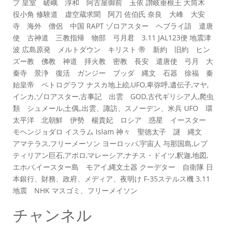
プ 皇室 嵯峨 淳和 阿古屋御前 玉依 讃岐垂根王 大筒木
役小角 修験道 虚空蔵求聞 阿刀 佐伯氏 奈良 大峰 大安
寺 海外 僧侶 中国 RAPT ゾロアスター ヘブライ語 遣唐
使 古神道 三教指帰 物部 弓月君 3.11 JAL123便 地震津
波 広島原発 メルトダウン キリスト 帝 新約 旧約 ヒン
ズー教 佛教 神道 拝火教 密教 長安 遣唐使 弓月 大
秦寺 景浄 復活 ガンジー ブッダ 縄文 石器 徐福 秦
始皇帝 ペトログラフ ナスカ地上絵,UFO,卑弥呼,遺伝子,マヤ,
インカ,ゾロアスター,古事記 出雲 GOD,古代ギリシア人,爬虫
類 シュメール,土偶,,出雲、諏訪、スノーデン、米兵 UFO 環
太平洋 北朝鮮 伊勢 楊貴妃 ロシア 惑星 イースター
モヘンジョダロ イスラム Islam 神々 聖徳太子 謎 縄文
アマテラス,フリーメーソン ヨーロッパ,宇宙人 与那国島,レプ
ティリアン巨石,アポロ,マレーシア,ナチス・ドイツ,釈迦,地図,
エホバ,イースター島 モアイ,縄文土器 クーデター 自衛隊 日
本銀行、財務、政府、メディア、夜明け F-35ステルス機 3.11
地震 NHK マスゴミ、フリーメイソン
チャンネル