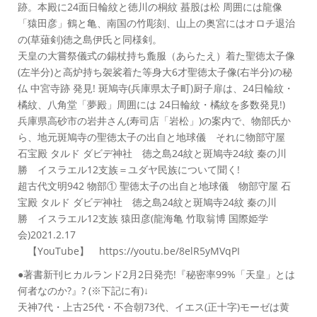
跡。本殿に24面日輪紋と徳川の桐紋 蟇股は松 周囲には龍像
「猿田彦」鶴と亀、南国の竹彫刻、山上の奥宮にはオロチ退治
の(草薙剣)徳之島伊氏と同様剣。
天皇の大嘗祭儀式の錫杖持ち麁服（あらたえ）着た聖徳太子像
(左半分)と高炉持ち袈裟着た等身大6才聖徳太子像(右半分)の秘
仏 中宮寺跡 発見! 斑鳩寺(兵庫県太子町)厨子扉は、24日輪紋・
橘紋、八角堂「夢殿」周囲には 24日輪紋・橘紋を多数発見!)
兵庫県高砂市の岩井さん(寿司店「岩松」)の案内で、物部氏か
ら、地元斑鳩寺の聖徳太子の出自と地球儀 それに物部守屋
石宝殿 タルド ダビデ神社 徳之島24紋と斑鳩寺24紋 秦の川
勝 イスラエル12支族＝ユダヤ民族について聞く!
超古代文明942 物部① 聖徳太子の出自と地球儀 物部守屋 石
宝殿 タルド ダビデ神社 徳之島24紋と斑鳩寺24紋 秦の川
勝 イスラエル12支族 猿田彦(龍海亀 竹取翁博 国際姫学
会)2021.2.17
【YouTube】 https://youtu.be/8elR5yMVqPI
●著書新刊ヒカルランド2月2日発売!『秘密率99%「天皇」とは
何者なのか?』? (※下記に有)↓
天神7代・上古25代・不合朝73代、イエス(正十字)モーゼは黄