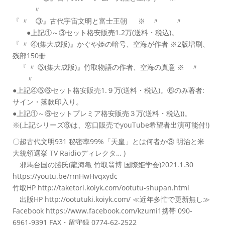
〃
『 〃 ③』古代宇宙文明と富士王朝 ※ 〃 〃
●上記①～③セット格安販売1.2万(送料・税込)。
『 〃 ④(集大成版)』かぐや姫の暗号、空海が作者 ※2版増刷、
残部150冊
『 〃 ⑤(集大成版)』竹取物語の作者、空海の真意 ※ 〃
〃
●上記④⑤⑥セット格安販売1.９万(送料・税込)。⑥のみ著者:
サイン・落款印入り。
●上記①～⑥セットプレミア格安販売３万(送料・税込))。
※(上記シリーズ⑥は、窓口販売でyouTube希望者出演可能付!)
〇超古代文明931 秘密率99%「天皇」とは何者か③ 明治と米
大統領選挙 TV Raidioディレクタ… )
邪馬台国の勝氏(龍海亀 竹取翁博 国際姫学会)2021.1.30
https://youtu.be/rmHwHvqxydc
竹取HP http://taketori.koiyk.com/ootutu-shupan.html
出版HP http://ootutuki.koiyk.com/ ≪近年多忙で更新無し≫
Facebook https://www.facebook.com/kzumi1携帯 090-
6961-9391 FAX・留守録 0774-62-2522