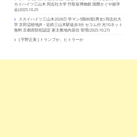
カイハイツ三山木 同志社大学 竹取翁博物館 国際かぐや姫学
会)2025.10.25
スカイハイツ三山木2026① 学マン5階80室(男女) 同志社大
学 京田辺校地JR・近鉄三山木駅徒歩3分 セコム付 光1Gネット
無料 京都府防犯認定 家主敷地内居住 管理(2025.10.27)
[ 宇野正美 ] トランプか、ヒトラーか