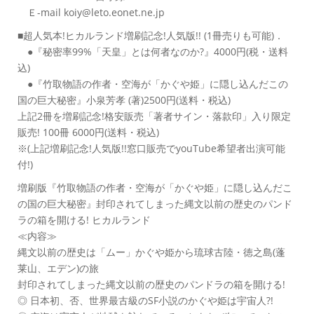
Ｅ-mail koiy@leto.eonet.ne.jp
■超人気本!ヒカルランド増刷記念!人気版!! (1冊売りも可能)．
●『秘密率99%「天皇」とは何者なのか?』4000円(税・送料
込)
●『竹取物語の作者・空海が「かぐや姫」に隠し込んだこの
国の巨大秘密』小泉芳孝 (著)2500円(送料・税込)
上記2冊を増刷記念!格安販売「著者サイン・落款印」入り限定
販売! 100冊 6000円(送料・税込)
※(上記増刷記念!人気版!!窓口販売でyouTube希望者出演可能
付!)
増刷版『竹取物語の作者・空海が「かぐや姫」に隠し込んだこ
の国の巨大秘密』封印されてしまった縄文以前の歴史のパンド
ラの箱を開ける! ヒカルランド
≪内容≫
縄文以前の歴史は「ムー」かぐや姫から琉球古陸・徳之島(蓬
莱山、エデン)の旅
封印されてしまった縄文以前の歴史のパンドラの箱を開ける!
◎ 日本初、否、世界最古級のSF小説のかぐや姫は宇宙人?!