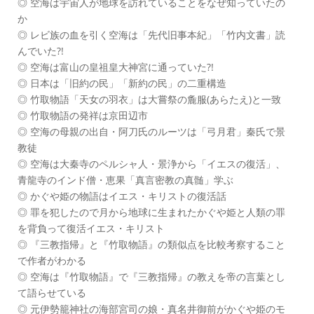
◎ 空海は宇宙人が地球を訪れていることをなぜ知っていたの
か
◎ レビ族の血を引く空海は「先代旧事本紀」「竹内文書」読
んでいた?!
◎ 空海は富山の皇祖皇大神宮に通っていた?!
◎ 日本は「旧約の民」「新約の民」の二重構造
◎ 竹取物語「天女の羽衣」は大嘗祭の麁服(あらたえ)と一致
◎ 竹取物語の発祥は京田辺市
◎ 空海の母親の出自・阿刀氏のルーツは「弓月君」秦氏で景
教徒
◎ 空海は大秦寺のペルシャ人・景浄から「イエスの復活」、
青龍寺のインド僧・恵果「真言密教の真髄」学ぶ
◎ かぐや姫の物語はイエス・キリストの復活話
◎ 罪を犯したので月から地球に生まれたかぐや姫と人類の罪
を背負って復活イエス・キリスト
◎ 『三教指帰』と『竹取物語』の類似点を比較考察すること
で作者がわかる
◎ 空海は『竹取物語』で『三教指帰』の教えを帝の言葉とし
て語らせている
◎ 元伊勢籠神社の海部宮司の娘・真名井御前がかぐや姫のモ