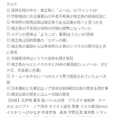
デル?!
◎ 琉球古陸の中心・徳之島に「ムー山」(ピラミッド)が
◎ 竹取物語に出る蓬莱山の不老不死薬が徳之島の徐福伝説に
◎ 卑弥呼の邪馬台国は徳之島である証拠が続々と見つかる
◎ 徳之島の子安貝が当時の中国の貨幣になっていた
◎ エデンの意味は「よろこび」蓬莱(ほうらい)の意味
◎ 徳之島は旧約聖書の「エデンの園」
◎ 徳之島の遺跡からは卑弥呼の人骨がシリウスの聖方位と共
に発見
◎ 北極星信仰はシリウス信仰を隠す役目
◎ 徳之島からヒヒイロカネと24弁の菊花紋(シュメール、ダビ
デ王、天皇家に共通)
◎ ラ・ムーを中心に一つのスメラ尊で統括されていたムー大
陸
◎ 日本書紀と古事記はノア洪水以前8縄文以前の歴史を隠す事
◎ 縄文以前の歴史とはムー大陸の歴史
【内容】元伊勢 夏至 龍 バベルの塔 プラズマ 核戦争 ナー
カル エジプト ノア洪水 キリスト誕生 聖書 イエス復活Jesus
イスキリ へびやなぎ 作者空海 眞魚 宇野正美 坂本塾 トラン