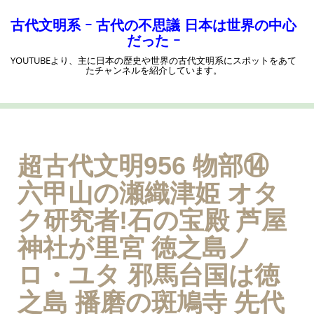
コ
ン
古代文明系 ｰ 古代の不思議 日本は世界の中心
テ
だった ｰ
ン
YOUTUBEより、主に日本の歴史や世界の古代文明系にスポットをあて
ツ
たチャンネルを紹介しています。
へ
ス
キ
ッ
プ
超古代文明956 物部⑭
六甲山の瀬織津姫 オタ
ク研究者!石の宝殿 芦屋
神社が里宮 徳之島ノ
ロ・ユタ 邪馬台国は徳
之島 播磨の斑鳩寺 先代