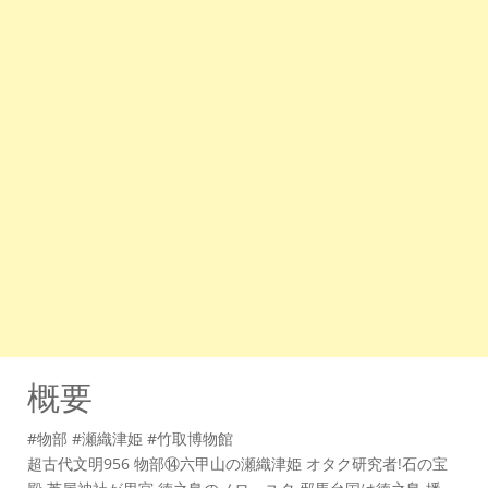
概要
#物部 #瀬織津姫 #竹取博物館
超古代文明956 物部⑭六甲山の瀬織津姫 オタク研究者!石の宝