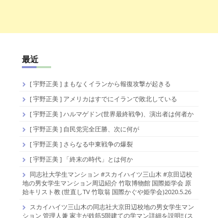
最近
[ 宇野正美 ] まもなくイランから報復攻撃が起きる
[ 宇野正美 ] アメリカはすでにイランで敗北している
[ 宇野正美 ] ハルマゲドン(世界最終戦争)、演出者は何者か
[ 宇野正美 ] 自民党完全圧勝、次に何が
[ 宇野正美 ] さらなる中東戦争の爆裂
[ 宇野正美 ] 「終末の時代」とは何か
同志社大学生マンション #スカイハイツ三山木 #京田辺校
地の男女学生マンション周辺紹介 竹取博物館 国際姫学会 原
始キリスト教 (世直しTV 竹取翁 国際かぐや姫学会)2020.5.26
スカイハイツ三山木の同志社大京田辺校地の男女学生マン
ション 管理人兼 家主が鉄筋5階建ての学マン詳細を説明!! (ス