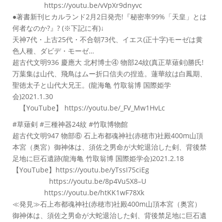
https://youtu.be/vVpXr9dnyvc
●著書新刊ヒカルランド2月2日発売!『秘密率99%「天皇」とは
何者なのか?』? (※下記に有)↓
天神7代・上古25代・不合朝73代、イエス(正十字)モーゼは黄
色人種、ダビデ・モーゼ…
超古代文明936 慶應大 北村博士④ 物部24紋(真正草薙剣)勝氏!
万葉集は山代、飛鳥はムー折口信夫の捏造。蓮華紋は白鳳期、
聖徳太子と山代大兄王。(龍海亀 竹取翁博 国際姫学
会)2021.1.30
【YouTube】 https://youtu.be/_FV_Mw1HvLc
#草薙剣 #三種神器24紋 #竹取博物館
超古代文明947 物部⑥ 石上布都魂神社(赤穂市)社殿400m山頂
本宮（奥宮）御神体は、須佐之男命が大蛇退治した剣、背後禁
足地に巨石遺跡(龍海亀 竹取翁博 国際姫学会)2021.2.18
【YouTube】https://youtu.be/yTssI75ciEg
https://youtu.be/8p4Vu5X8–U
https://youtu.be/htKK1wF78Xk
≪発見≫石上布都魂神社(赤穂市)社殿400m山頂本宮（奥宮）
御神体は、須佐之男命が大蛇退治した剣、背後禁足地に巨石遺