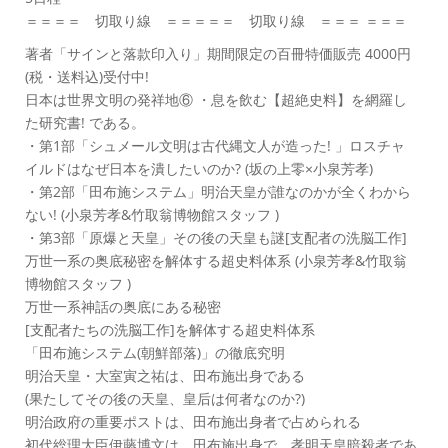
＝＝＝＝ 切取り線 ＝＝＝＝＝ 切取り線 ＝＝＝ ＝＝＝
著者「サインと落款印入り」期間限定の百冊特価販売 4000円
(税・送料込)受付中!
日本は世界文明の発祥地⑥ ・息を飲む【超絶史料】を網羅し
た研究書! である。
・第1部「シュメール文明は古代縄文人が造った! 」ロスチャ
イルドはなぜ日本を潰したいのか? (坂の上零×小泉芳孝)
・第2部「田布施システム」明治天皇が誰なのかが全くわから
ない! (小泉芳孝&竹取翁博物館スタッフ )
・第3部「原爆と天皇」その後の天皇も謎[支配者の洗脳工作]
万世一系の奥底秘密を解体する超史料体系 (小泉芳孝&竹取翁
博物館スタッフ )
万世一系神話の奥底にある秘密
[支配者たちの洗脳工作]を解体する超史料体系
「田布施システム(朝鮮部落)」の徹底究明
明治天皇・大室寅之祐は、田布施出身である
(果たしてその後の天皇、皇后は何者なのか?)
明治政府の重要ポストは、田布施出身者で占められる
初代総理大臣伊藤博文は、田布施出身で、孝明天皇暗殺者であ