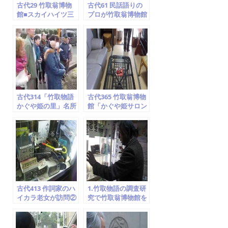
古代29 竹取翁博物
古代61 民話語りの
館■スカイハイツ三
プロが竹取翁博物館
山木…見られます
を訪問 ⑧ドキュメン
ト空海説
古代314「竹取物語
古代365 竹取翁博物
かぐや姫の里」名所
館「かぐや姫サロン
案内 ⑦飯岡車塚古墳
＆カフェ」紹介①
京田辺市 竹取翁博物
石庭・襖絵紹介
館 2014.2.1
古代413 作詞家のハ
1.竹取物語の調査研
イカラ老女が訪問②
究で竹取翁博物館を
マスコミ・映画・演
訪問 ②貴公子５人の
劇 竹取翁博物館
求婚
2014.6.13