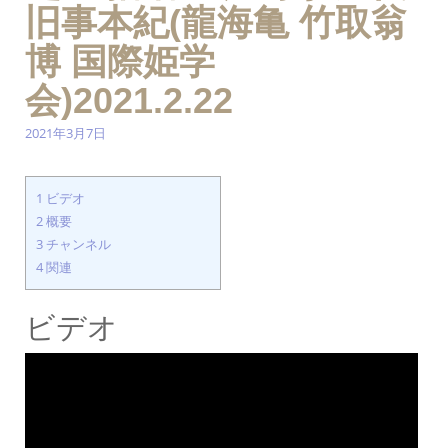
旧事本紀(龍海亀 竹取翁
博 国際姫学
会)2021.2.22
2021年3月7日
1
ビデオ
2
概要
3
チャンネル
4
関連
ビデオ