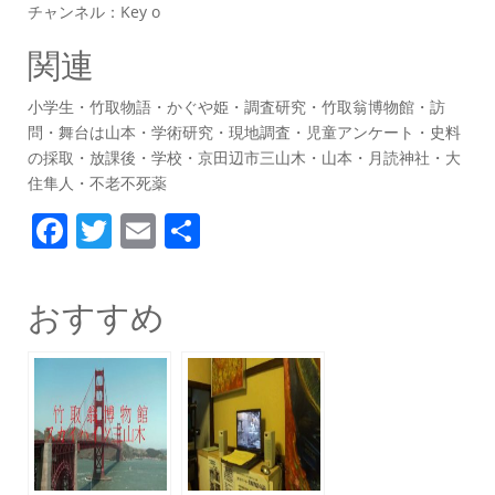
チャンネル：Key o
関連
小学生・竹取物語・かぐや姫・調査研究・竹取翁博物館・訪
問・舞台は山本・学術研究・現地調査・児童アンケート・史料
の採取・放課後・学校・京田辺市三山木・山本・月読神社・大
住隼人・不老不死薬
F
T
E
共
a
w
m
有
c
itt
ai
おすすめ
e
er
l
b
o
o
k