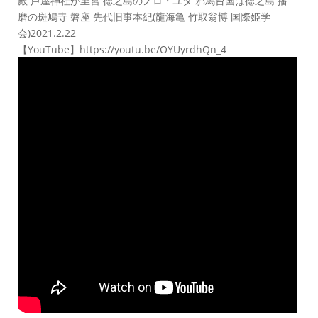
殿 芦屋神社が里宮 徳之島のノロ・ユタ 邪馬台国は徳之島 播
磨の斑鳩寺 磐座 先代旧事本紀(龍海亀 竹取翁博 国際姫学
会)2021.2.22
【YouTube】https://youtu.be/OYUyrdhQn_4