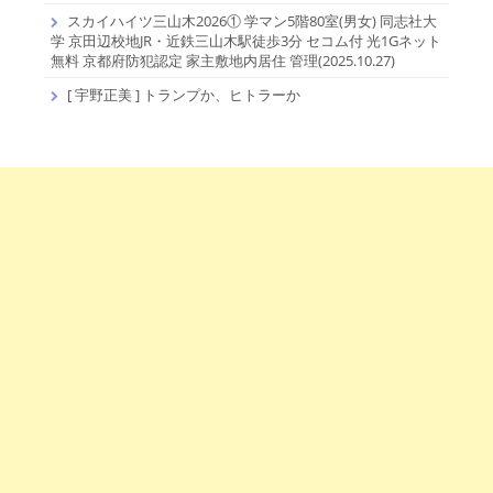
スカイハイツ三山木2026① 学マン5階80室(男女) 同志社大
学 京田辺校地JR・近鉄三山木駅徒歩3分 セコム付 光1Gネット
無料 京都府防犯認定 家主敷地内居住 管理(2025.10.27)
[ 宇野正美 ] トランプか、ヒトラーか