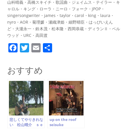
山科晴義・高橋スキイチ・歌謡曲・ジェイムス・テイラー・キ
ャロル・キング・ローラ・ニーロ・フォーク・JPOP・
singersongwriter・james・taylor・carol・king・laura・
nyro・AOR・菊理媛・瀬織津姫・細野晴臣・はっぴいえん
ど・大瀧永一・鈴木茂・松本隆・西岡恭蔵・ディランⅡ・ベル
ウッド・URC・高田渡
F
T
E
共
a
w
m
有
c
itt
ai
おすすめ
e
er
l
b
o
o
k
悲しくてやりきれな
up on the roof
い 松山晴介 ｓｅ
seisuke