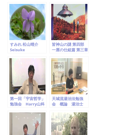
ｉｓｕｋｅ ｍａｔ
matsuyama carol
ｓｕｙａｍａ
king cover 松山晴
介
すみれ 松山晴介
皆神山の謎 第四部
Seisuke
一厘の仕組篇 第三章
Matsuyama
UFOと神
第一回「宇宙哲学」
天城流湯治法勉強
勉強会 Harry山科
会 概論 湯治士
補 山科晴義