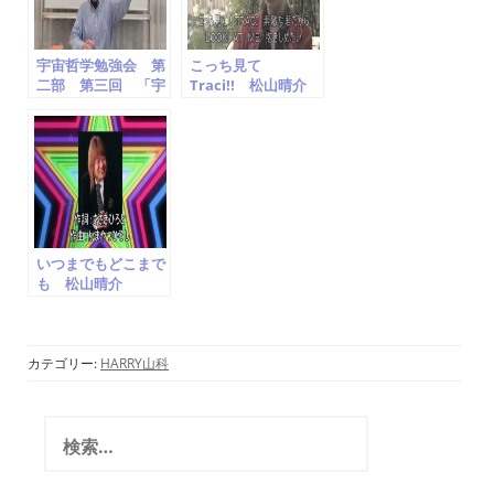
宇宙哲学勉強会 第
こっち見て
二部 第三回 「宇
Traci!! 松山晴介
宙哲学的宇宙」
Look at Me!! Traci
harry山科
Seisuke
Matsuyama
いつまでもどこまで
も 松山晴介
Seisuke
Matsuyama ザ・
スパイダース
cover かまやつひ
カテゴリー:
HARRY山科
ろし
検
索
: