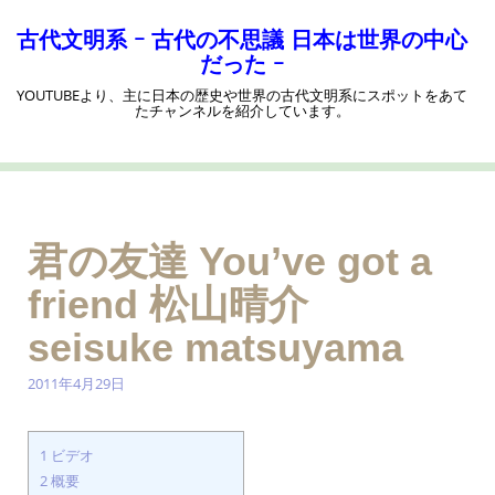
コ
ン
古代文明系 ｰ 古代の不思議 日本は世界の中心
テ
だった ｰ
ン
YOUTUBEより、主に日本の歴史や世界の古代文明系にスポットをあて
ツ
たチャンネルを紹介しています。
へ
ス
キ
ッ
プ
君の友達 You’ve got a
friend 松山晴介
seisuke matsuyama
2011年4月29日
1
ビデオ
2
概要