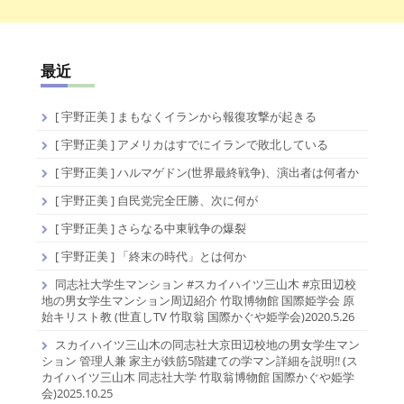
最近
[ 宇野正美 ] まもなくイランから報復攻撃が起きる
[ 宇野正美 ] アメリカはすでにイランで敗北している
[ 宇野正美 ] ハルマゲドン(世界最終戦争)、演出者は何者か
[ 宇野正美 ] 自民党完全圧勝、次に何が
[ 宇野正美 ] さらなる中東戦争の爆裂
[ 宇野正美 ] 「終末の時代」とは何か
同志社大学生マンション #スカイハイツ三山木 #京田辺校
地の男女学生マンション周辺紹介 竹取博物館 国際姫学会 原
始キリスト教 (世直しTV 竹取翁 国際かぐや姫学会)2020.5.26
スカイハイツ三山木の同志社大京田辺校地の男女学生マン
ション 管理人兼 家主が鉄筋5階建ての学マン詳細を説明!! (ス
カイハイツ三山木 同志社大学 竹取翁博物館 国際かぐや姫学
会)2025.10.25