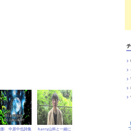
幻影 中原中也詩集
harry山科と一緒に