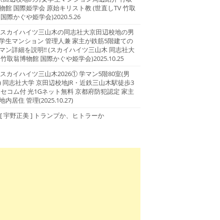
物館 国際姫学会 原始キリスト教 (世直しTV 竹取
 国際かぐや姫学会)2020.5.26
スカイハイツ三山木の同志社大京田辺校地の男
学生マンション 管理人兼 家主が鉄筋5階建ての
マン詳細を説明!! (スカイハイツ三山木 同志社大
 竹取翁博物館 国際かぐや姫学会)2025.10.25
スカイハイツ三山木2026① 学マン5階80室(男
) 同志社大学 京田辺校地JR・近鉄三山木駅徒歩3
 セコム付 光1Gネット無料 京都府防犯認定 家主
地内居住 管理(2025.10.27)
[ 宇野正美 ] トランプか、ヒトラーか