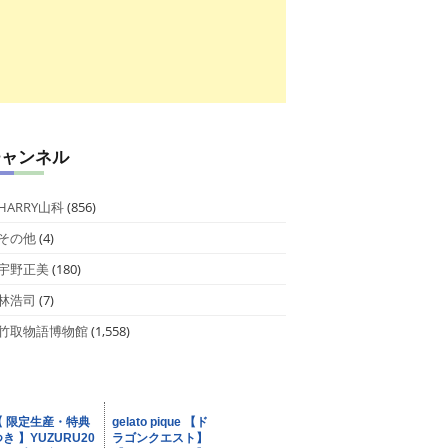
チャンネル
HARRY山科
(856)
その他
(4)
宇野正美
(180)
林浩司
(7)
竹取物語博物館
(1,558)