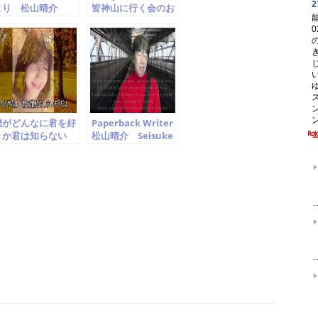
より 松山晴介
皆神山に行く会のお
eisuke
知らせ
atsuyama
僕がどんなに君を好
Paperback Writer
きか君は知らない
松山晴介 Seisuke
松山晴介 楠瀬誠志
Matsuyama The
 cover 水木ノア
Beatles cover