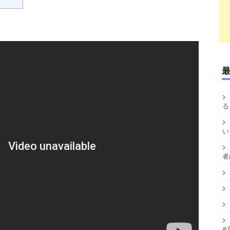
る
い
者
#