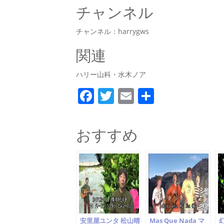
チャンネル
チャンネル：harrygws
関連
ハリー山科・水木ノア
F
T
E
共
a
w
m
有
c
itt
ai
おすすめ
e
er
l
b
o
o
k
安里屋ユンタ 松山晴
Mas Que Nada マ