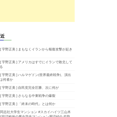
最近
[ 宇野正美 ] まもなくイランから報復攻撃が起き
[ 宇野正美 ] アメリカはすでにイランで敗北して
る
[ 宇野正美 ] ハルマゲドン(世界最終戦争)、演出
は何者か
[ 宇野正美 ] 自民党完全圧勝、次に何が
[ 宇野正美 ] さらなる中東戦争の爆裂
[ 宇野正美 ] 「終末の時代」とは何か
同志社大学生マンション #スカイハイツ三山木
京田辺校地の男女学生マンション周辺紹介 竹取