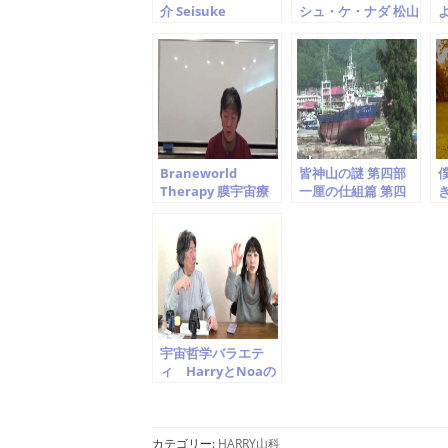
介 Seisuke
シュ・ケ・ナダ 松山
Matsuyama
晴介 Jorge Ben Jor
S
Cover Seisuke
M
Matsuyama
Braneworld
皆神山の謎 第四部
Therapy 膜宇宙療
一厘の仕組篇 第四
法勉強会 第一回.
章 世界を支配する
「宇宙意識から 伝わ
もの
郎
ってきたこと」を読
み解く
宇宙哲学バラエテ
ィ HarryとNoaの
魔法のランプ 第十
五回 水木ノア
harry山科
カテゴリー:
HARRY山科