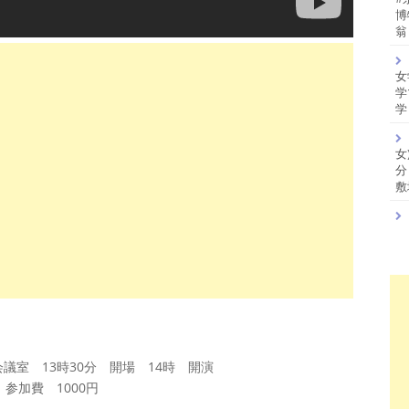
博
翁
女
学
学
女
分
敷
議室 13時30分 開場 14時 開演
参加費 1000円