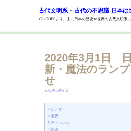
コ
ン
古代文明系 ｰ 古代の不思議 日本は
テ
YOUTUBEより、主に日本の歴史や世界の古代文明
ン
ツ
へ
ス
キ
ッ
2020年3月1日
プ
新・魔法のランプ
せ
2020年2月9日
1
ビデオ
2
概要
3
チャンネル
4
関連