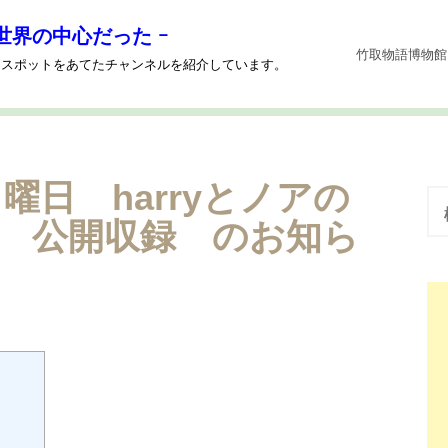
世界の中心だった ｰ
竹取物語博物館
系にスポットをあてたチャンネルを紹介しています。
 日曜日 harryとノアの
検
索
 公開収録 のお知ら
: