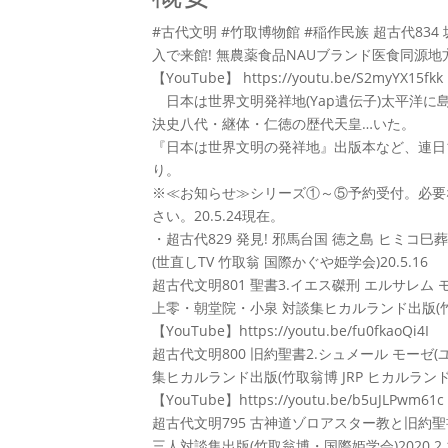
#古代文明 #竹取博物館 #稲作民族 超古代83
入で来館! 無農薬食品NAUブランド医食同源地方創生
【YouTube】 https://youtu.be/S2myYX15fkk
日本は世界文明発祥地(Yap遺伝子)太平洋に
決史八代・継体・仁徳の歴代天皇…いた。
『日本は世界文明の発祥地』出版本など、連日1
り。
※≪お知らせ≫シリーズ①～⑤予約受付。必要
さい。20.5.24現在。
・超古代829 発見! 邪馬台国 徳之島 ヒミコ
(世直しTV 竹取翁 国際かぐや姫学会)20.5.16
超古代文明801 聖書3.イエス磔刑 エルサレム
上零・朝堂院・小泉 対談集ヒカルランド出版(竹取翁博
【YouTube】https://youtu.be/fu0fkaoQi4I
超古代文明800 旧約聖書2.シュメール モーゼ
集ヒカルランド出版(竹取翁博 JRP ヒカルランド)20
【YouTube】https://youtu.be/b5uJLPwm61c
超古代文明795 古神道ゾロアスター教と旧約
三人対談集出版(竹取翁博・国際姫学会)2020.2.