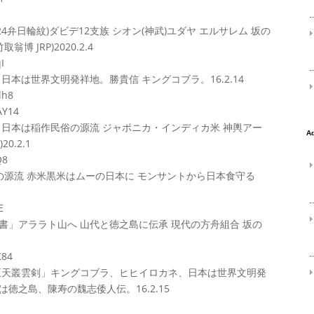
24弁日輪紋)ダビデ12支族 シオン(神武)ユダヤ エルサレム 坂の
 JRP)2020.2.4
I
日本は世界文明発祥地。勝貴信 キングコブラ。16.2.14
lh8
AY14
米 日本は稲作民俗の源流 ジャポニカ・インディカ米 神輿アー
0.2.1
Q8
俗の源流 赤米黒米はムーの日本に モンサントから日本食守る
E
聖書」アララト山へ 山代と徳之島に伝承 現代の方舟組合 坂の
K84
真正天叢雲剣」キングコブラ、ヒヒイロカネ、日本は世界文明発
徳之島、陳寿の魏志倭人伝。16.2.15