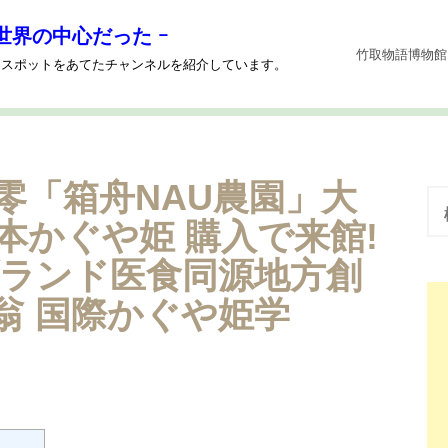
世界の中心だった ｰ
竹取物語博物館
系にスポットをあてたチャンネルを紹介しています。
上零「箱舟NAU農園」大
検
索
本かぐや姫 購入で来館!
:
ブランド医食同源地方創
取翁 国際かぐや姫学