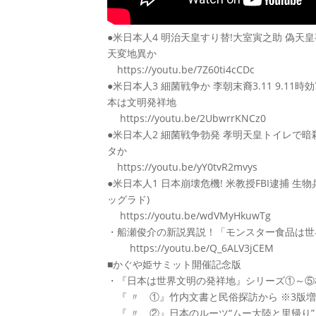
●米日本人4 明治天皇すり替!大室寅之助 偽天
天変地異か
https://youtu.be/7Z60ti4cCDc
●米日本人3 細菌戦争か 李朝末裔3.11 9.11
本は文明発祥地
https://youtu.be/2UbwrrKNCz0
●米日本人2 細菌戦争勃発 孝明天皇トイレで暗
タか
https://youtu.be/yY0tvR2mvys
●米日本人1 日本崩壊危機! 米教授FBI逮捕 生
ッグラド)
https://youtu.be/wdVMyHkuwTg
・船瀬俊介の新説異説！「モンスター食品は世界
https://youtu.be/Q_6ALV3jCEM
■かぐや姫サミット開催記念版
・『日本は世界文明の発祥地』シリーズ①～⑤
『 〃 ①』竹内文書と民俗探訪から ※3版
『 〃 ②』日本のルーツ“ムー大陸と里