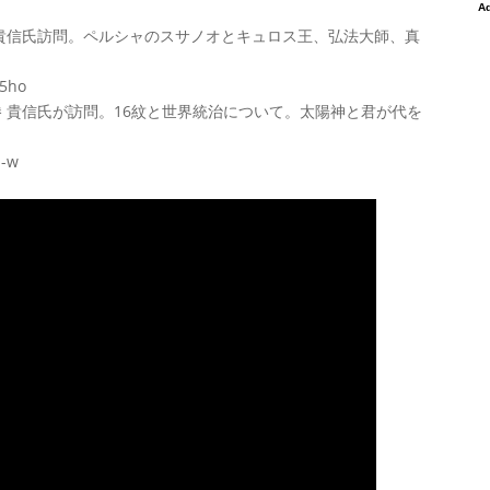
勝 貴信氏訪問。ペルシャのスサノオとキュロス王、弘法大師、真
5ho
勝 貴信氏が訪問。16紋と世界統治について。太陽神と君が代を
1-w