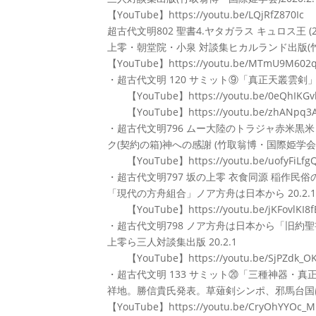
【YouTube】https://youtu.be/LQjRfZ870Ic
超古代文明802 聖書4.ヤタガラス キュロス王 (
上零・朝堂院・小泉 対談集ヒカルランド出版(竹取翁博
【YouTube】https://youtu.be/MTmU9M602q
・超古代文明 120 サミット⑨「真正天叢雲剣」
【YouTube】https://youtu.be/0eQhIKGv
【YouTube】https://youtu.be/zhANpq3
・超古代文明796 ムー大陸のトラジャ赤米黒
ク(契約の箱)神への感謝 (竹取翁博・国際姫学会)2
【YouTube】https://youtu.be/uofyFiLfg
・超古代文明797 坂の上零 衣食同源 稲作民
「現代の方舟組合」ノア方舟は日本から 20.2.1
【YouTube】https://youtu.be/jKFovlKI8f
・超古代文明798 ノア方舟は日本から「旧約
上零ら三人対談集出版 20.2.1
【YouTube】https://youtu.be/SjPZdk_O
・超古代文明 133 サミット⑳「三種神器・
祥地。勝信貴氏発表。草薙剣シンポ、邪馬台国は
【YouTube】https://youtu.be/CryOhYYOc_M