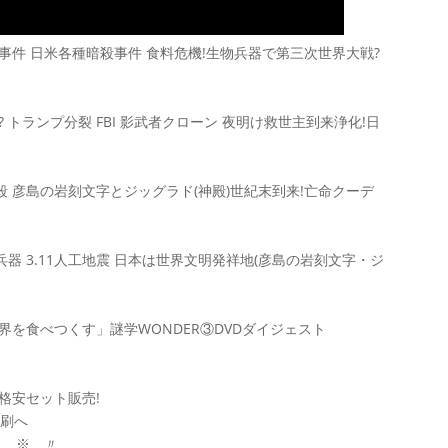
皇事件 日米各種暗殺事件 食料危機!生物兵器で第三次世界大戦?
時効? トランプ分裂 FBI 影武者クローン 夜明け救世主到来浄化!日
殺 彦島の岩刻文字とジッグラド(神殿)世紀末到来!亡命クーデ
物兵器 3.11人工地震 日本は世界文明発祥地(彦島の岩刻文字・ジ
を食べつくす」謎学WONDER③DVDダイジェスト
格安セット販売!
増刷へ
帰り” ※ 〃