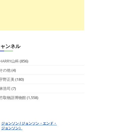
チャンネル
HARRY山科
(856)
その他
(4)
宇野正美
(180)
林浩司
(7)
竹取物語博物館
(1,558)