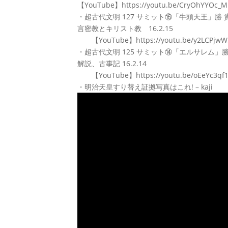
【YouTube】https://youtu.be/CryOhYYOc_M
・超古代文明 127 サミット⑯「牛頭天王」
言密教とキリスト教 16.2.15
【YouTube】https://youtu.be/y2LCPjwW
・超古代文明 125 サミット⑭「エルサレム」
解説、古事記 16.2.14
【YouTube】https://youtu.be/oEeYc3qf
・明治天皇すり替え証拠写真はこれ! – kaji