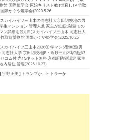
物館 国際姫学会 原始キリスト教 (世直しTV 竹取
 国際かぐや姫学会)2020.5.26
スカイハイツ三山木の同志社大京田辺校地の男
学生マンション 管理人兼 家主が鉄筋5階建ての
マン詳細を説明!! (スカイハイツ三山木 同志社大
 竹取翁博物館 国際かぐや姫学会)2025.10.25
スカイハイツ三山木2026① 学マン5階80室(男
) 同志社大学 京田辺校地JR・近鉄三山木駅徒歩3
 セコム付 光1Gネット無料 京都府防犯認定 家主
地内居住 管理(2025.10.27)
[ 宇野正美 ] トランプか、ヒトラーか