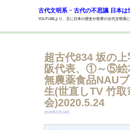
コ
ン
古代文明系 ｰ 古代の不思議 日本は
テ
YOUTUBEより、主に日本の歴史や世界の古代文明
ン
ツ
へ
ス
キ
ッ
超古代834 坂の
プ
阪代表、①～⑤絵
無農薬食品NAU
生(世直しTV 竹
会)2020.5.24
2020年5月24日