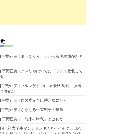
最近
[ 宇野正美 ] まもなくイランから報復攻撃が起き
[ 宇野正美 ] アメリカはすでにイランで敗北して
る
[ 宇野正美 ] ハルマゲドン(世界最終戦争)、演出
は何者か
[ 宇野正美 ] 自民党完全圧勝、次に何が
[ 宇野正美 ] さらなる中東戦争の爆裂
[ 宇野正美 ] 「終末の時代」とは何か
同志社大学生マンション #スカイハイツ三山木
京田辺校地の男女学生マンション周辺紹介 竹取