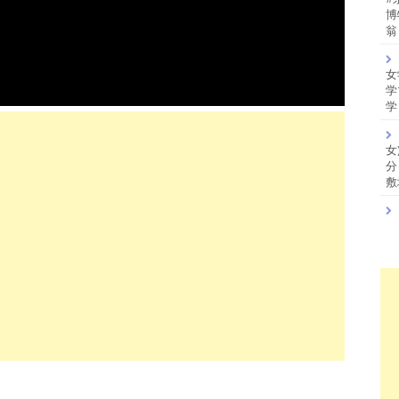
博
翁
女
学
学
女
分
敷