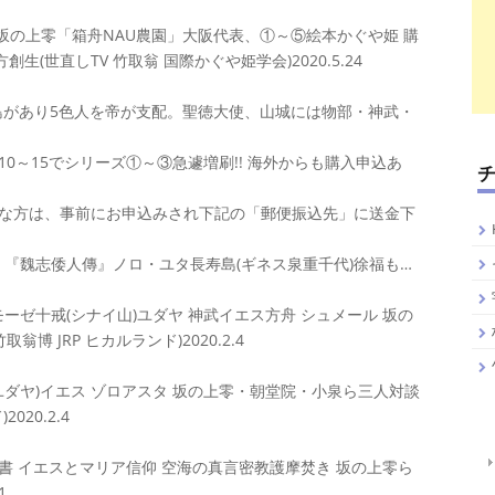
4 坂の上零「箱舟NAU農園」大阪代表、①～⑤絵本かぐや姫 購
(世直しTV 竹取翁 国際かぐや姫学会)2020.5.24
島があり5色人を帝が支配。聖徳大使、山城には物部・神武・
0～15でシリーズ①～③急遽増刷!! 海外からも購入申込あ
な方は、事前にお申込みされ下記の「郵便振込先」に送金下
巳葬 『魏志倭人傳』ノロ・ユタ長寿島(ギネス泉重千代)徐福も…
 モーゼ十戒(シナイ山)ユダヤ 神武イエス方舟 シュメール 坂の
 JRP ヒカルランド)2020.2.4
(ユダヤ)イエス ゾロアスタ 坂の上零・朝堂院・小泉ら三人対談
20.2.4
聖書 イエスとマリア信仰 空海の真言密教護摩焚き 坂の上零ら
1