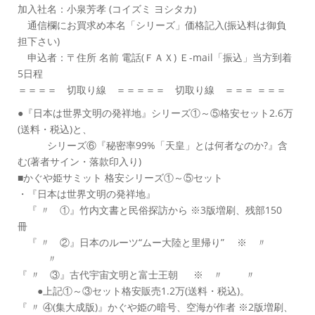
加入社名：小泉芳孝 (コイズミ ヨシタカ)
通信欄にお買求め本名「シリーズ」価格記入(振込料は御負
担下さい)
申込者：〒住所 名前 電話(ＦＡＸ) Ｅ-mail「振込」当方到着
5日程
＝＝＝＝ 切取り線 ＝＝＝＝＝ 切取り線 ＝＝＝ ＝＝＝
●『日本は世界文明の発祥地』シリーズ①～⑤格安セット2.6万
(送料・税込)と、
シリーズ⑥『秘密率99%「天皇」とは何者なのか?』含
む(著者サイン・落款印入り)
■かぐや姫サミット 格安シリーズ①～⑤セット
・『日本は世界文明の発祥地』
『 〃 ①』竹内文書と民俗探訪から ※3版増刷、残部150
冊
『 〃 ②』日本のルーツ“ムー大陸と里帰り” ※ 〃
〃
『 〃 ③』古代宇宙文明と富士王朝 ※ 〃 〃
●上記①～③セット格安販売1.2万(送料・税込)。
『 〃 ④(集大成版)』かぐや姫の暗号、空海が作者 ※2版増刷、