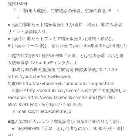
残部150冊
『 〃 ⑤(集大成版)』竹取物語の作者、空海の真意 ※ 〃
〃
●上記④⑤⑥セット格安販売1.９万(送料・税込)。⑥のみ著者:
サイン・落款印入り。
●上記①～⑥セットプレミア格安販売３万(送料・税込))。
※(上記シリーズ⑥は、窓口販売でyouTube希望者出演可能付!)
〇超古代文明931 秘密率99%「天皇」とは何者か③ 明治と米
大統領選挙 TV Raidioディレクタ… )
邪馬台国の勝氏(龍海亀 竹取翁博 国際姫学会)2021.1.30
https://youtu.be/rmHwHvqxydc
竹取HP http://taketori.koiyk.com/ootutu-shupan.html
出版HP http://ootutuki.koiyk.com/ ≪近年多忙で更新無し≫
Facebook https://www.facebook.com/kzumi1携帯 090-
6961-9391 FAX・留守録 0774-62-2522
Ｅ-mail koiy@leto.eonet.ne.jp
■超人気本!ヒカルランド増刷記念!人気版!! (1冊売りも可能)．
●『秘密率99%「天皇」とは何者なのか?』4000円(税・送料
込)