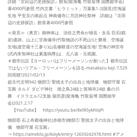
詳細『京田辺の史跡探訪』館長(龍海亀 竹取翁博 国際姫学会)
著4000円参照 竹内文書「ヒラミット」万葉集1-2(国見)空海誕
生地 平安京の南起点 神南備寺に月読神社祭神 詳細は『京田
辺の史跡探訪』館長著4000円参照
≪発見≫（奥宮）御神体は、須佐之男命が雄岳・女岳 巨石(鏡
岩)遺跡。山上に甘南備寺(竹取物語の不死山!)と磐座、空海誕
生地(虚空蔵十三参り)山岳修験道の空海誕生地! 空海の神宮寺
(式内朱智神社は素戔嗚尊)は、元八坂・元祇園。
＃都市伝説【ヨーロッパはフリーメーソンが創った】都市伝説
ではないリアル・フリーメーソンを語る-masakazu kaji-7,529
回視聴?2021/02/13
超古代文明942 物部① 聖徳太子の出自と地球儀 物部守屋 石
宝殿 タルド ダビデ神社 徳之島24紋と斑鳩寺24紋 秦の川
勝 イスラエル12支族 猿田彦(龍海亀 竹取翁博 国際姫学
会)2021.2.17
【YouTube】 https://youtu.be/8elR5yMVqPI
物部⑥ 石上布都魂神社(赤穂市)物部① 聖徳太子の出自と地球
儀 物部守屋 石宝殿』
⇒ https://ameblo.jp/koiyk/entry-12659242978.html #アメ