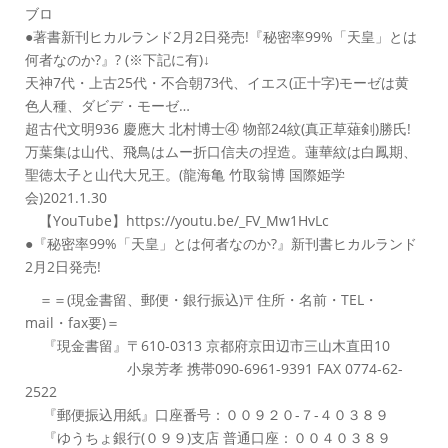
ブロ
●著書新刊ヒカルランド2月2日発売!『秘密率99%「天皇」とは
何者なのか?』? (※下記に有)↓
天神7代・上古25代・不合朝73代、イエス(正十字)モーゼは黄
色人種、ダビデ・モーゼ…
超古代文明936 慶應大 北村博士④ 物部24紋(真正草薙剣)勝氏!
万葉集は山代、飛鳥はムー折口信夫の捏造。蓮華紋は白鳳期、
聖徳太子と山代大兄王。(龍海亀 竹取翁博 国際姫学
会)2021.1.30
【YouTube】https://youtu.be/_FV_Mw1HvLc
●『秘密率99%「天皇」とは何者なのか?』新刊書ヒカルランド
2月2日発売!
＝＝(現金書留、郵便・銀行振込)〒住所・名前・TEL・
mail・fax要)＝
『現金書留』〒610-0313 京都府京田辺市三山木直田10
小泉芳孝 携帯090-6961-9391 FAX 0774-62-
2522
『郵便振込用紙』口座番号：００９２０-７-４０３８９
『ゆうちょ銀行(０９９)支店 普通口座：００４０３８９