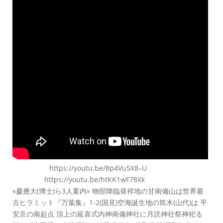
https://youtu.be/8p4Vu5X8–U
https://youtu.be/htKK1wF78Xk
«慶應大(博士)ら3人案内» 物部降臨発祥地の甘南備山は世界最
古ヒラミット『万葉集』1-2(国見)空海誕生地の筒木(山代)は 平
安京の南起点 頂上の延喜式内神南備神社に月読神社祭神祀る