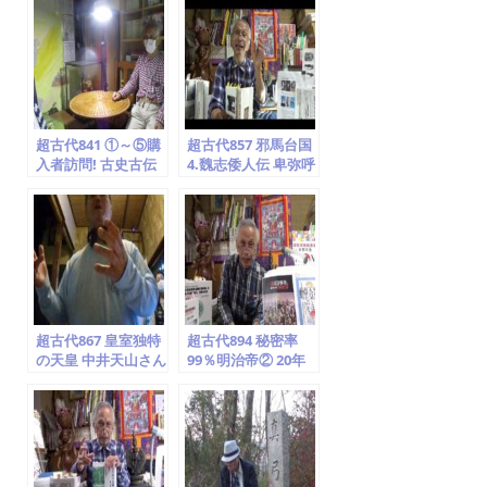
ト空海説
超古代841 ①～⑤購
超古代857 邪馬台国
入者訪問! 古史古伝
4.魏志倭人伝 卑弥呼
「景浄アダム」は
は神女シャーマン
⑤P44～45(参照)原
(祭祀者)「徳之島の
始キリスト教(阿刀
面縄」ムー山 入墨
氏)隠れ寺(世直しTV
海南島と同じ気候 長
竹取翁 国際かぐや姫
寿の村(龍海亀 竹取
学会)2020.5.26
翁 国際姫学
会)2020.9.11
超古代867 皇室独特
超古代894 秘密率
の天皇 中井天山さん
99％明治帝② 20年
来館 YAP24弁日輪紋
12月21日販売決定!
日本の真実 大変革が
支配者たちの洗脳工
動き出した! 9.11
作一挙公開! 明治・
3.11人工地震・津波
昭和の象徴天皇? 坂
明治文明開化 (龍海
の上零x小泉 大室寅
亀 竹取翁 国際姫学
之祐 孝明天皇 伊藤