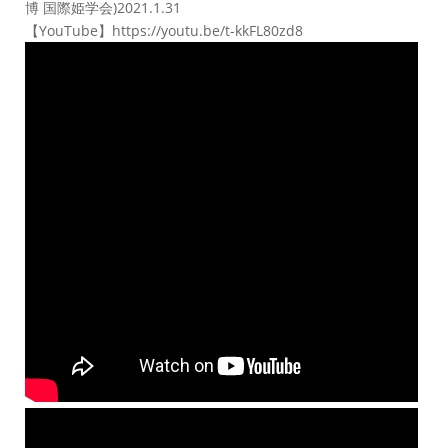
博 国際姫学会)2021.1.31
【YouTube】https://youtu.be/t-kkFL80zd8