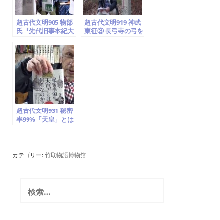
会)20.10.24
博文 (龍海亀 竹取翁
かぐや姫学会)
超古代文明905 物部
超古代文明919 神武
氏『先代旧事本紀大
東征③ 長弓寺の弓を
成経』饒速日命がの
埋めた「真弓塚」
櫂峰に石船神社に降
(弓塚)山伏塚、斑鳩
臨「日本ヤマト登
三十六峰を見渡す高
美」椿井文書・エブ
台の日本(ヤマト)ま
リモロー ホツマ・カ
ほろばの里、物部か
タカムナ (龍海亀 国
ら神武へ(龍海亀 国
際姫学会)2020.12.22
際姫学会)2021.1.2
超古代文明931 秘密
率99%「天皇」とは
何者か③ 明治と米大
統領選挙 TV Raidio
ディレクタ… )邪馬
台国の勝氏(龍海亀
カテゴリー:
竹取物語博物館
竹取翁博 国際姫学
会)2021.1.30
検
索
: