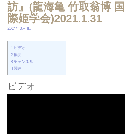
訪』(龍海亀 竹取翁博 国
際姫学会)2021.1.31
2021年3月4日
1
ビデオ
2
概要
3
チャンネル
4
関連
ビデオ