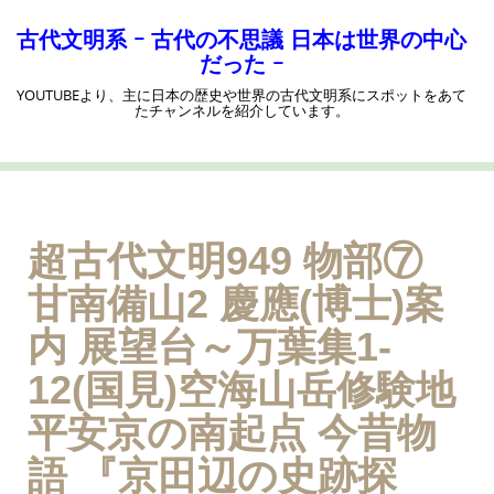
コ
ン
古代文明系 ｰ 古代の不思議 日本は世界の中心
テ
だった ｰ
ン
YOUTUBEより、主に日本の歴史や世界の古代文明系にスポットをあて
ツ
たチャンネルを紹介しています。
へ
ス
キ
ッ
プ
超古代文明949 物部⑦
甘南備山2 慶應(博士)案
内 展望台～万葉集1-
12(国見)空海山岳修験地
平安京の南起点 今昔物
語 『京田辺の史跡探