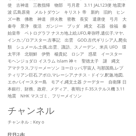
使 古神道 三教指帰 物部 弓月君 3.11 JAL123便 地震津
波 広島原発 メルトダウン キリスト 帝 新約 旧約 ヒン
ズー教 佛教 神道 拝火教 密教 長安 遣唐使 弓月 大
秦寺 景浄 復活 ガンジー ブッダ 縄文 石器 徐福 秦
始皇帝 ペトログラフ ナスカ地上絵,UFO,卑弥呼,遺伝子,マヤ,
インカ,ゾロアスター,古事記 出雲 GOD,古代ギリシア人,爬虫
類 シュメール,土偶,,出雲、諏訪、スノーデン、米兵 UFO 環
太平洋 北朝鮮 伊勢 楊貴妃 ロシア 惑星 イースター
モヘンジョダロ イスラム Islam 神々 聖徳太子 謎 縄文
アマテラス,フリーメーソン ヨーロッパ,宇宙人 与那国島,レプ
ティリアン巨石,アポロ,マレーシア,ナチス・ドイツ,釈迦,地図,
エホバ,イースター島 モアイ,縄文土器 クーデター 自衛隊 日
本銀行、財務、政府、メディア、夜明け F-35ステルス機 3.11
地震 NHK マスゴミ、フリーメイソン
チャンネル
チャンネル：Key o