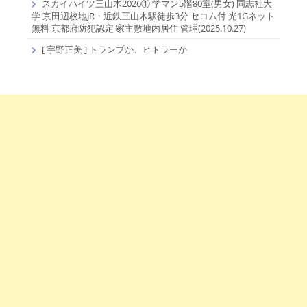
スカイハイツ三山木2026① 学マン5階80室(男女) 同志社大
学 京田辺校地JR・近鉄三山木駅徒歩3分 セコム付 光1Gネット
無料 京都府防犯認定 家主敷地内居住 管理(2025.10.27)
[ 宇野正美 ] トランプか、ヒトラーか