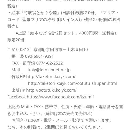
税込)
・絵本『竹取翁とかぐや姫』(日訳付)残部２0冊、『マリア・
コード -聖母マリアの称号-(印サイン入)』残部２0冊(館の独占
販売)、
●上記「絵本など 合計2冊セット」4000円(税・送料込)。
限定20冊
〒610-0313 京都府京田辺市三山木直田10
携 帯 090-6961-9391
FAX・留守録 0774-62-2522
Mail koiy@leto.eonet.ne.jp
竹取HP http://taketori.koiyk.com/
http://taketori.koiyk.com/ootutu-shupan.html
出版HP http://ootutuki.koiyk.com/
Facebook https://www.facebook.com/kzumi1
上記の Mail・FAX・携帯で、住所・氏名・年齢・電話番号を書
きお申込み下さい。(締切は本の完売で売切れ)
お問合せはFAX・電話・メール・郵便でお願いします。
なお、本の到着は、2週間ほど見ておいてください。