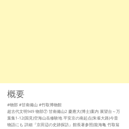
概要
#物部 #甘南備山 #竹取博物館
超古代文明949 物部⑦ 甘南備山2 慶應大(博士)案内 展望台～万
葉集1-12(国見)空海山岳修験地 平安京の南起点(朱雀大路)今昔
物語にも 詳細『京田辺の史跡探訪』館長著参照(龍海亀 竹取翁