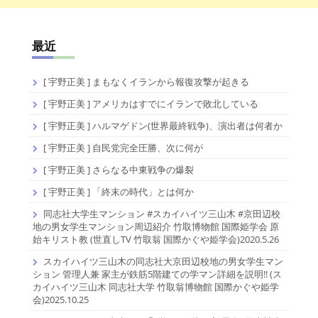
最近
[ 宇野正美 ] まもなくイランから報復攻撃が起きる
[ 宇野正美 ] アメリカはすでにイランで敗北している
[ 宇野正美 ] ハルマゲドン(世界最終戦争)、演出者は何者か
[ 宇野正美 ] 自民党完全圧勝、次に何が
[ 宇野正美 ] さらなる中東戦争の爆裂
[ 宇野正美 ] 「終末の時代」とは何か
同志社大学生マンション #スカイハイツ三山木 #京田辺校
地の男女学生マンション周辺紹介 竹取博物館 国際姫学会 原
始キリスト教 (世直しTV 竹取翁 国際かぐや姫学会)2020.5.26
スカイハイツ三山木の同志社大京田辺校地の男女学生マン
ション 管理人兼 家主が鉄筋5階建ての学マン詳細を説明!! (ス
カイハイツ三山木 同志社大学 竹取翁博物館 国際かぐや姫学
会)2025.10.25