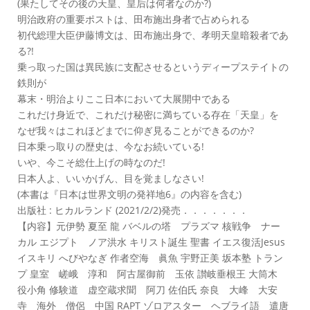
(果たしてその後の天皇、皇后は何者なのか?)
明治政府の重要ポストは、田布施出身者で占められる
初代総理大臣伊藤博文は、田布施出身で、孝明天皇暗殺者であ
る?!
乗っ取った国は異民族に支配させるというディープステイトの
鉄則が
幕末・明治よりここ日本において大展開中である
これだけ身近で、これだけ秘密に満ちている存在「天皇」を
なぜ我々はこれほどまでに仰ぎ見ることができるのか?
日本乗っ取りの歴史は、今なお続いている!
いや、今こそ総仕上げの時なのだ!
日本人よ、いいかげん、目を覚ましなさい!
(本書は『日本は世界文明の発祥地6』の内容を含む)
出版社 : ヒカルランド (2021/2/2)発売．．．．．．．
【内容】元伊勢 夏至 龍 バベルの塔 プラズマ 核戦争 ナー
カル エジプト ノア洪水 キリスト誕生 聖書 イエス復活Jesus
イスキリ へびやなぎ 作者空海 眞魚 宇野正美 坂本塾 トラン
プ 皇室 嵯峨 淳和 阿古屋御前 玉依 讃岐垂根王 大筒木
役小角 修験道 虚空蔵求聞 阿刀 佐伯氏 奈良 大峰 大安
寺 海外 僧侶 中国 RAPT ゾロアスター ヘブライ語 遣唐