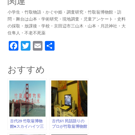
関連
小学生・竹取物語・かぐや姫・調査研究・竹取翁博物館・訪
問・舞台は山本・学術研究・現地調査・児童アンケート・史料
の採取・放課後・学校・京田辺市三山木・山本・月読神社・大
住隼人・不老不死薬
F
T
E
共
a
w
m
有
c
itt
ai
おすすめ
e
er
l
b
o
o
k
古代29 竹取翁博物
古代61 民話語りの
館■スカイハイツ三
プロが竹取翁博物館
山木…見られます
を訪問 ⑧ドキュメン