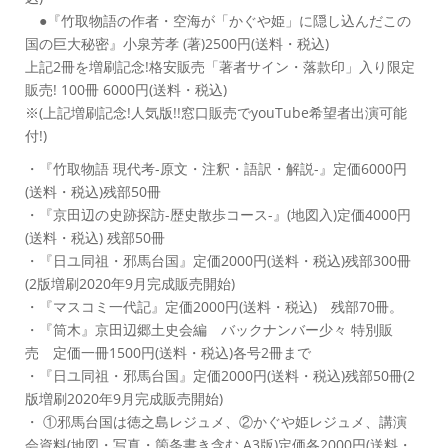
●『竹取物語の作者・空海が「かぐや姫」に隠し込んだこの
国の巨大秘密』小泉芳孝 (著)2500円(送料・税込)
上記2冊を増刷記念!格安販売「著者サイン・落款印」入り限定
販売! 100冊 6000円(送料・税込)
※(上記増刷記念!人気版!!窓口販売でyouTube希望者出演可能
付!)
・『竹取物語 現代考-原文・注釈・語訳・解説-』定価6000円
(送料・税込)残部50冊
・『京田辺の史跡探訪-歴史散歩コース-』(地図入)定価4000円
(送料・税込) 残部50冊
・『日ユ同祖・邪馬台国』定価2000円(送料・税込)残部300冊
(2版増刷2020年9月完成販売開始)
・『マスコミ一代記』定価2000円(送料・税込) 残部70冊。
・『筒木』京田辺郷土史会編 バックナンバー少々 特別販
売 定価一冊1500円(送料・税込)各号2冊まで
・『日ユ同祖・邪馬台国』定価2000円(送料・税込)残部50冊(2
版増刷2020年9月完成販売開始)
・ ①邪馬台国は徳之島レジュメ、②かぐや姫レジュメ、講演
会資料(地図・写真・箇条書き含む A3版)定価各2000円(送料・