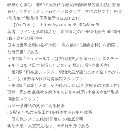
岐阜から本①～⑥99％天皇(3万)求め来館!岐阜笠置山頂に磐座
有り。巨岩ピラミッド石やペトログラフ（古代岩刻文字）発見
(龍海亀 竹取翁博 国際姫学会)2021.2.17
【YouTube】 https://youtu.be/8elR5yMVqPI
著者「サインと落款印入り」期間限定の百冊特価販売 4000円
(税・送料込)受付中!
日本は世界文明の発祥地⑥ ・息を飲む【超絶史料】を網羅し
た研究書! である。
・第1部「シュメール文明は古代縄文人が造った! 」ロスチャ
イルドはなぜ日本を潰したいのか? (坂の上零×小泉芳孝)
・第2部「田布施システム」明治天皇が誰なのかが全くわから
ない! (小泉芳孝&竹取翁博物館スタッフ )
・第3部「原爆と天皇」その後の天皇も謎[支配者の洗脳工作]
万世一系の奥底秘密を解体する超史料体系 (小泉芳孝&竹取翁
博物館スタッフ )
万世一系神話の奥底にある秘密
[支配者たちの洗脳工作]を解体する超史料体系
「田布施システム(朝鮮部落)」の徹底究明
明治天皇・大室寅之祐は、田布施出身である