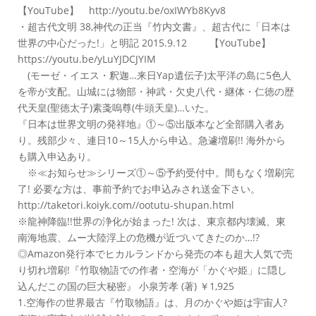
【YouTube】 http://youtu.be/oxIWYb8Kyv8
・超古代文明 38,神代の正当『竹内文書』、超古代に「日本は
世界の中心だった!」と明記 2015.9.12 【YouTube】
https://youtu.be/yLuYJDCJYIM
(モーゼ・イエス・釈迦…来日Yap遺伝子)太平洋の島に5色人
を帝が支配。山城には物部・神武・欠史八代・継体・仁徳の歴
代天皇(聖徳太子)素戔嗚尊(牛頭天皇)…いた。
『日本は世界文明の発祥地』①～⑤出版本など全部購入者あ
り。残部少々、連日10～15人から申込。急遽増刷!! 海外から
も購入申込あり。
※≪お知らせ≫シリーズ①～⑤予約受付中。間もなく増刷完
了! 必要な方は、事前予約でお申込みされ送金下さい。
http://taketori.koiyk.com//ootutu-shupan.html
※龍神降臨!!世界の浄化が始まった! 次は、東京都内壊滅、東
南海地震、ムー大陸浮上の危機が近づいてきたのか…!?
◎Amazon発行本でヒカルランドから発売の本も超大人気で売
り切れ増刷!『竹取物語での作者・空海が「かぐや姫」に隠し
込んだこの国の巨大秘密』 小泉芳孝 (著) ￥1,925
1.空海作の世界最古『竹取物語』は、月のかぐや姫は宇宙人?