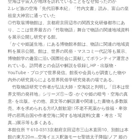
空海は宇宙人が地球を訪れていることをなぜ知ったのか
2.レビ族の空海「先代旧事本紀」「竹内文書」読み、富山の皇
祖皇大神宮に通っていた
◎竹取翁博物館は、京都府京田辺市の関西文化研修都市にあ
り、ここは世界最古の「竹取物語」舞台で物語の関連地域資料
を展示公開し研究する館。
「かぐや姫誕生地」にある博物館本館は、物語に関連の地域資
料を展示公開。館は、世界の民俗・マスコミ一代記等も展示、
博物館学の趣旨に沿い国際社会に貢献してボランティア運営さ
れている。訪問者との会話や解説を収録しHP・出版物・
YouTube・ブログで世界発信。館長や会員らが調査した物や
内外の研究員らによる世界民俗学研究発表の場である。
竹取物語研究で作者が弘法大師・空海説と判明し「日本は世
界文明の発祥地」シリーズ①～⑤ -かぐや姫の暗号・空海の真
意- を出版。その他、原文等の解説書や関連した書物も多数販
売。本を求められる方if入館歓迎! !不老不死薬から徐福・卑弥
呼の邪馬台国や作者空海に関する地域資料(文書・考古・写
真…)展示等も多くある。
本館住所 〒610-0313京都府京田辺市三山木直田10、別館は本
館の東方20ｍ…空海イエス釈迦モーセ聖徳太子降臨!ノア 姫の