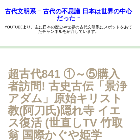
コ
ン
古代文明系 ｰ 古代の不思議 日本は世界の中心
テ
だった ｰ
ン
YOUTUBEより、主に日本の歴史や世界の古代文明系にスポットをあて
ツ
たチャンネルを紹介しています。
へ
ス
キ
ッ
プ
超古代841 ①～⑤購入
者訪問! 古史古伝「景浄
アダム」原始キリスト
教(阿刀氏)隠れ寺 イエ
ス復活 (世直しTV 竹取
翁 国際かぐや姫学