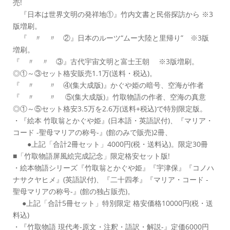
売!
『日本は世界文明の発祥地①』竹内文書と民俗探訪から ※3
版増刷。
『 〃 〃 ②』日本のルーツ“ムー大陸と里帰り” ※3版
増刷。
『 〃 〃 ③』古代宇宙文明と富士王朝 ※3版増刷。
◎①～③セット格安販売1.1万(送料・税込)。
『 〃 〃 ④(集大成版)』かぐや姫の暗号、空海が作者
『 〃 〃 ⑤(集大成版)』竹取物語の作者、空海の真意
◎①～⑤セット格安3.5万を2.6万(送料+税込)で特別限定版。
・『絵本 竹取翁とかぐや姫』(日本語・英語訳付)、『マリア・
コード -聖母マリアの称号-』(館のみで販売)2冊、
●上記「合計2冊セット」4000円(税・送料込)。限定30冊
■「竹取物語屏風絵完成記念」限定格安セット版!
・絵本物語シリーズ『竹取翁とかぐや姫』『宇津保』『コノハ
ナサクヤヒメ』(英語訳付)、『二十四孝』『マリア・コード -
聖母マリアの称号-』(館の独占販売)。
●上記「合計5冊セット」特別限定 格安価格10000円(税・送
料込)
・『竹取物語 現代考-原文・注釈・語訳・解説-』定価6000円