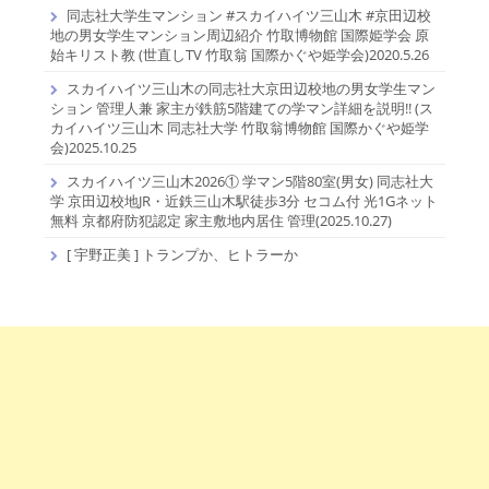
同志社大学生マンション #スカイハイツ三山木 #京田辺校
地の男女学生マンション周辺紹介 竹取博物館 国際姫学会 原
始キリスト教 (世直しTV 竹取翁 国際かぐや姫学会)2020.5.26
スカイハイツ三山木の同志社大京田辺校地の男女学生マン
ション 管理人兼 家主が鉄筋5階建ての学マン詳細を説明!! (ス
カイハイツ三山木 同志社大学 竹取翁博物館 国際かぐや姫学
会)2025.10.25
スカイハイツ三山木2026① 学マン5階80室(男女) 同志社大
学 京田辺校地JR・近鉄三山木駅徒歩3分 セコム付 光1Gネット
無料 京都府防犯認定 家主敷地内居住 管理(2025.10.27)
[ 宇野正美 ] トランプか、ヒトラーか