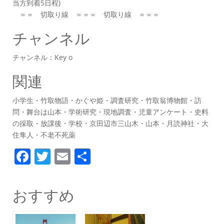
当方到着5日程)
＝＝ 切取り線 ＝＝＝ 切取り線 ＝＝＝
チャンネル
チャンネル：Key o
関連
小学生・竹取物語・かぐや姫・調査研究・竹取翁博物館・訪
問・舞台は山本・学術研究・現地調査・児童アンケート・史料
の採取・放課後・学校・京田辺市三山木・山本・月読神社・大
住隼人・不老不死薬
F
T
E
共
a
w
m
有
c
itt
ai
おすすめ
e
er
l
b