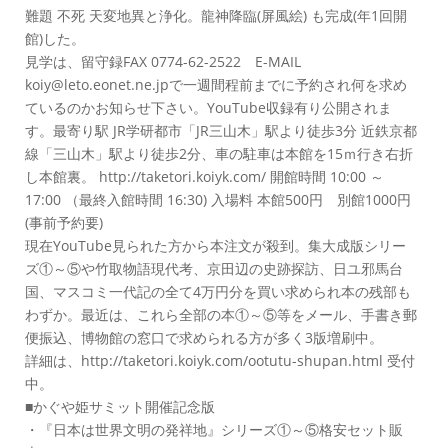
難題 不死 天変地異と浄化。龍神降臨(屏風絵) も完成(年1回開
館)した。
見学は、留守録FAX 0774-62-2522 E-MAIL
koiy@leto.eonet.ne.jpで一週間程前までに予約され何を求め
ているのかお知らせ下さい。YouTube収録有り公開されま
す。最寄り駅 JR学研都市「JR三山木」駅より徒歩3分 近鉄京都
線「三山木」駅より徒歩2分、車の駐車は本館を15ｍ行き右折
し本館裏。 http://taketori.koiyk.com/ 開館時間 10:00 ～
17:00 （最終入館時間 16:30) 入場料 本館500円 別館1000円
(事前予約要)
現在YouTube見られた方から本注文が殺到。集大成版シリー
ズ①～⑤や竹取物語現代考、京田辺の史跡探訪、日ユ邪馬台
国、マスコミ一代記の全て4万円分を買い求められ本の残部も
わずか。最近は、これら全部の本①～⑤等をメール、手書き郵
便振込、博物館の窓口で求められる方が多く3版増刷中。
詳細は、http://taketori.koiyk.com/ootutu-shupan.html 受付
中。
■かぐや姫サミット開催記念版
・『日本は世界文明の発祥地』シリーズ①～⑤格安セット販