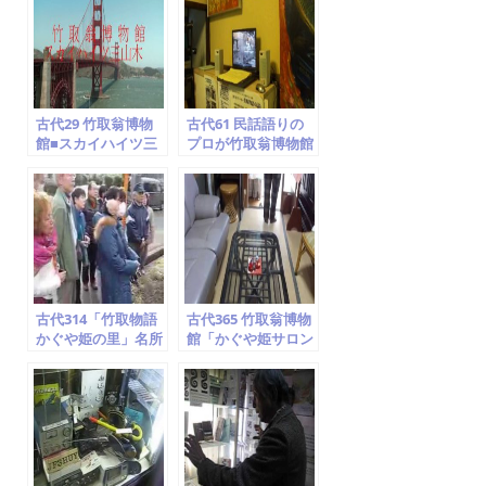
o
o
k
古代29 竹取翁博物
古代61 民話語りの
館■スカイハイツ三
プロが竹取翁博物館
山木…見られます
を訪問 ⑧ドキュメン
ト空海説
古代314「竹取物語
古代365 竹取翁博物
かぐや姫の里」名所
館「かぐや姫サロン
案内 ⑦飯岡車塚古墳
＆カフェ」紹介①
京田辺市 竹取翁博物
石庭・襖絵紹介
館 2014.2.1