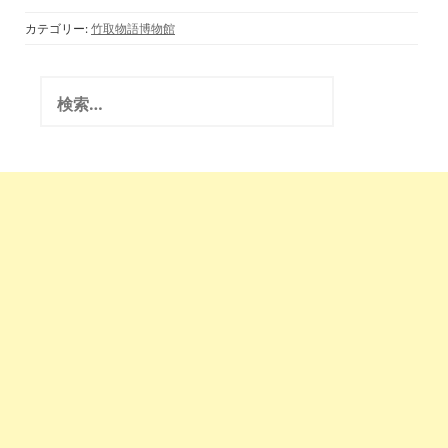
石船神社・月読神社
《総集編》撮影班ド
カテゴリー:
竹取物語博物館
キュメンタリー映画
撮影(竹取翁博物
館・国際かぐや姫学
検
会)2017.2.23
索
: