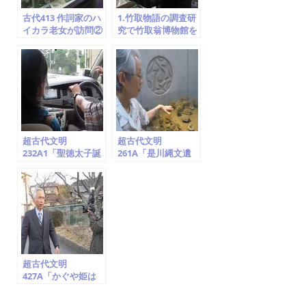
古代413 作詞家のハ
1.竹取物語の調査研
イカラ老女が訪問②
究で竹取翁博物館を
マスコミ・映画・演
訪問 ②貴公子５人の
劇 竹取翁博物館
求婚
2014.6.13
超古代文明
超古代文明
232A1「聖徳太子誕
261A「是川縄文遺
生地の神社(氏神・
跡の後期集落。合掌
日の神・龍と鳳
する縄文土器・腕組
凰)・地球儀は法隆
する土偶出土地。青
寺に!?、神奈川県大
森県八戸市」竹取翁
庭」竹取翁博物館
博物館（国際かぐや
（国際かぐや姫学
姫学会）2016.7.23
会）2016.7.22
超古代文明
427A「かぐや姫は
UFO/ET宇宙人」甘
南備山・朱智神社・