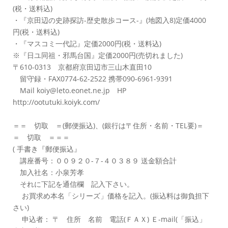
(税・送料込)
・『京田辺の史跡探訪-歴史散歩コース-』(地図入8)定価4000
円(税・送料込)
・『マスコミ一代記』定価2000円(税・送料込)
※『日ユ同祖・邪馬台国』定価2000円(売切れました)
〒610-0313 京都府京田辺市三山木直田10
留守録・FAX0774-62-2522 携帯090-6961-9391
Mail koiy@leto.eonet.ne.jp HP
http://ootutuki.koiyk.com/
＝＝ 切取 ＝(郵便振込)、(銀行は〒住所・名前・TEL要)＝
＝ 切取 ＝＝＝
( 手書き『郵便振込』
講座番号：００９２０-７-４０３８９ 送金額合計
加入社名：小泉芳孝
それに下記を通信欄 記入下さい。
お買求め本名「シリーズ」価格を記入。(振込料は御負担下
さい)
申込者： 〒 住所 名前 電話(ＦＡＸ) Ｅ-mail(「振込」