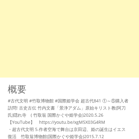
概要
#古代文明 #竹取博物館 #国際姫学会 超古代841 ①～⑤購入者
訪問! 古史古伝 竹内文書「景浄アダム」原始キリスト教(阿刀
氏)隠れ寺 ( 竹取翁 国際かぐや姫学会)2020.5.26
【YouTube】 https://youtu.be/xgM5X03G4RM
・超古代文明 5.作者空海で舞台は京田辺、姫の誕生はイエス
復活 竹取翁博物館(国際かぐや姫学会)2015.7.12