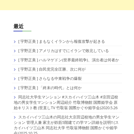
最近
[ 宇野正美 ] まもなくイランから報復攻撃が起きる
[ 宇野正美 ] アメリカはすでにイランで敗北している
[ 宇野正美 ] ハルマゲドン(世界最終戦争)、演出者は何者か
[ 宇野正美 ] 自民党完全圧勝、次に何が
[ 宇野正美 ] さらなる中東戦争の爆裂
[ 宇野正美 ] 「終末の時代」とは何か
同志社大学生マンション #スカイハイツ三山木 #京田辺校
地の男女学生マンション周辺紹介 竹取博物館 国際姫学会 原
始キリスト教 (世直しTV 竹取翁 国際かぐや姫学会)2020.5.26
スカイハイツ三山木の同志社大京田辺校地の男女学生マン
ション 管理人兼 家主が鉄筋5階建ての学マン詳細を説明!! (ス
カイハイツ三山木 同志社大学 竹取翁博物館 国際かぐや姫学
会)2025.10.25