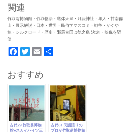
関連
竹取翁博物館・竹取物語・継体天皇・月読神社・隼人・甘南備
山・展示解説・日本・世界・民俗学マスコミ・戦争・かぐや
姫・シルクロード・歴史・邪馬台国は徳之島 決定!・映像を駆
使
F
T
E
共
a
w
m
有
c
itt
ai
おすすめ
e
er
l
b
o
o
k
古代29 竹取翁博物
古代61 民話語りの
館■スカイハイツ三
プロが竹取翁博物館