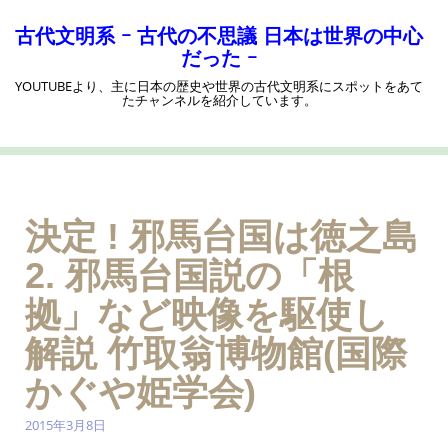
コ
ン
古代文明系 ｰ 古代の不思議 日本は世界の中心
テ
だった ｰ
ン
YOUTUBEより、主に日本の歴史や世界の古代文明系にスポットをあて
ツ
たチャンネルを紹介しています。
へ
ス
キ
ッ
プ
決定 ! 邪馬台国は徳之島
2. 邪馬台国説の「根
拠」など映像を駆使し
解説 竹取翁博物館(国際
かぐや姫学会)
2015年3月8日