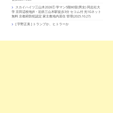
スカイハイツ三山木2026① 学マン5階80室(男女) 同志社大
学 京田辺校地JR・近鉄三山木駅徒歩3分 セコム付 光1Gネット
無料 京都府防犯認定 家主敷地内居住 管理(2025.10.27)
[ 宇野正美 ] トランプか、ヒトラーか