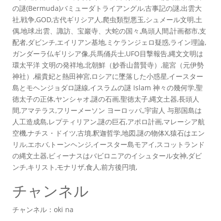
の謎(Bermuda)バ­ミューダトライアングル,古事記の謎,出雲大
社,戦争,GOD,古代­ギリシア人,爬虫類型悪玉,シュメール文明,土
偶,地球,出雲、諏訪、宝巖寺、大蛇の­国々,鳥頭人間,計画都市,支
配者,ダビンチ,エイリアン基地,ミケランジェロ疑惑,­ライン理論,
ガンダーラ仏ギリシア像,兵馬俑兵士,UFO目撃報告,縄文文明は
環太平洋 文明の発祥地,北朝鮮（妙香山普賢寺）,籠宮（元伊勢
神社）,楊貴妃と熱田神宮,ロ­シアに墜落した小惑星,イースター
島とモヘンジョダロ謎線,イスラムの謎 Islam 神々の幾何学,聖
徳太子の正体,ヤンシャオ,謎の石画,聖徳太子,縄文土器,長頭人
間,アマテラス,フリーメーソン ヨーロッパ,,宇宙人 与那国島は
人工造成島,レプティリアン,謎の巨石,アポロ計画,マレーシア航
空機,ナチス・ドイツ,古墳,釈迦哲学,地図,謎の物体X,猿石はエン
リル,エホバ,トーンヘンジ,イースター島モアイ,スコットランド
の縄文土器,ビィーナスはバビロニアのイシュタール女神,ダビ
ンチ,キリスト,モナリザ,食人,前方後円墳,
チャンネル
チャンネル：oki na