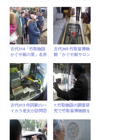
山木…見られます
を訪問 ⑧ドキュメン
ト空海説
古代314「竹取物語
古代365 竹取翁博物
かぐや姫の里」名所
館「かぐや姫サロン
案内 ⑦飯岡車塚古墳
＆カフェ」紹介①
京田辺市 竹取翁博物
石庭・襖絵紹介
館 2014.2.1
古代413 作詞家のハ
1.竹取物語の調査研
イカラ老女が訪問②
究で竹取翁博物館を
マスコミ・映画・演
訪問 ②貴公子５人の
劇 竹取翁博物館
求婚
2014.6.13