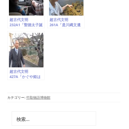
超古代文明
超古代文明
232A1「聖徳太子誕
261A「是川縄文遺
生地の神社(氏神・
跡の後期集落。合掌
日の神・龍と鳳
する縄文土器・腕組
凰)・地球儀は法隆
する土偶出土地。青
寺に!?、神奈川県大
森県八戸市」竹取翁
庭」竹取翁博物館
博物館（国際かぐや
（国際かぐや姫学
姫学会）2016.7.23
会）2016.7.22
超古代文明
427A「かぐや姫は
UFO/ET宇宙人」甘
南備山・朱智神社・
石船神社・月読神社
《総集編》撮影班ド
カテゴリー:
竹取物語博物館
キュメンタリー映画
撮影(竹取翁博物
館・国際かぐや姫学
検
会)2017.2.23
索
: