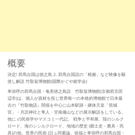
概要
決定! 邪馬台国は徳之島 2. 邪馬台国説の「根拠」など映像を駆
使し解説 竹取翁博物館(国際かぐや姫学会)
卑弥呼の邪馬台国・奄美徳之島説 竹取翁博物館(京都府京田
辺市)は、個人が資材を投じ世界唯一の本格的博物館で日本最
古の『竹取物語』関係を中心に山本駅跡・継体天皇「筒城
宮」・月読神社と隼人・甘南備山などの展示解説をしている。
他に の民俗学やマスコミ一代記、 戦争と平和展、陸のシルク
ロード、海のシシルクロード、地域の歴史 (郷土史・農具・民
具)の他、世界の民俗 (日ュ同素論、徐福と卑弥呼の邪馬台国・