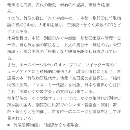
奄美徳之島説、古代の歴史、岩石の不思議、重軽石)を展
示。
その他、竹取の庭に「かぐや姫神社」、本館・別館①に竹取物
語の襖絵(14面)、人形劇を展示、空海説・かぐや姫歌のCDとビ
デオもある。
小泉館長は、本館・別館①かぐや姫館・別館②土蔵を管理する
一方、自ら展示物の解説をし、五人の貴公子「難題の品」や空
海説・邪馬台国説の「根拠」など映像を駆使し解説されてい
る。
また、ホームページやYouTube、ブログ、ツイッター等のニ
ューメディアにも積極的に発信され、講演会依頼にも応じ、常
設展の本『竹取物語現代考』地元『京田辺の史跡探訪』『稲作
民俗の源流』『マスコミ一代記』を出版、日本や世界から注目
され「国際かぐや姫学会」の支部も出来ている。
毎年開催の「かぐや姫サミット」では、かぐや姫時代行列や史
跡探訪の案内、別館②古民家でのシンポ・音楽会・演劇・舞
踊・茶会などを開催し、世界唯一のユニークな博物館として注
目されている。
■「竹取翁博物館」「国際かぐや姫学会」