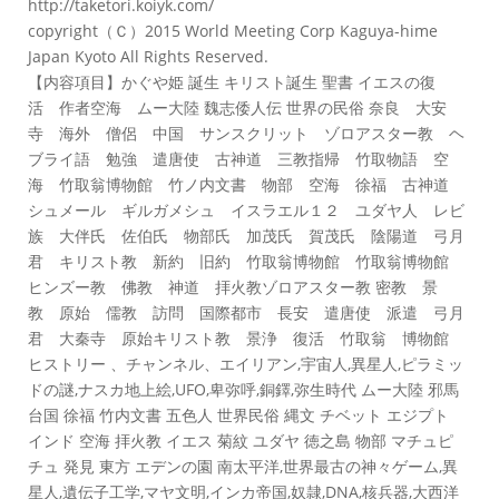
http://taketori.koiyk.com/
copyright（Ｃ）2015 World Meeting Corp Kaguya-hime
Japan Kyoto All Rights Reserved.
【内容項目】かぐや姫 誕生 キリスト誕生 聖書 イエスの復
活 作者空海 ムー大陸 魏志倭人伝 世界の民俗 奈良 大安
寺 海外 僧侶 中国 サンスクリット ゾロアスター教 ヘ
ブライ語 勉強 遣唐使 古神道 三教指帰 竹取物語 空
海 竹取翁博物館 竹ノ内文書 物部 空海 徐福 古神道
シュメール ギルガメシュ イスラエル１２ ユダヤ人 レビ
族 大伴氏 佐伯氏 物部氏 加茂氏 賀茂氏 陰陽道 弓月
君 キリスト教 新約 旧約 竹取翁博物館 竹取翁博物館
ヒンズー教 佛教 神道 拝火教ゾロアスター教 密教 景
教 原始 儒教 訪問 国際都市 長安 遣唐使 派遣 弓月
君 大秦寺 原始キリスト教 景浄 復活 竹取翁 博物館
ヒストリー 、チャンネル、エイリアン,宇宙人,異星人,ピラミッ
ドの謎,ナスカ地上絵­,UFO,卑弥呼,銅鐸,弥生時代 ムー大陸 邪馬
台国 徐福 竹内文書 五色人 世界民俗 縄文 チベット エジプト
インド 空海 拝火教 イエス 菊紋 ユダヤ 徳之島 物部 マチュピ
チュ 発見 東方 エデンの園 南太平洋,世界最古の神々ゲーム,異
星人,遺伝子­工学,マヤ文明,インカ帝国,奴隷,DNA,核兵器,大西洋